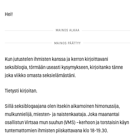
Hei!
Kun jutustelen ihmisten kanssa ja kerron kirjoittavani
seksiblogia, törmään useasti kysymykseen, kirjoitanko tänne
joka viikko omasta seksielämästäni.
Tietysti kirjoitan.
Sillä seksiblogaajana olen itsekin aikamoinen himonussija,
mulkunnielijä, miesten- ja naistenkaataja. Joka maanantai
osallistun Virtsaa mun suuhun (VMS) –kerhoon ja torstaisin käyn
tuntemattomien ihmisten piiskattavana klo 18-19.30.