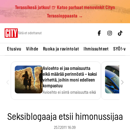
Terassikesä jatkuu! 🍺 Katso parhaat menovinkit Cityn
Terassioppaasta →
Skip
Tätä et odottanut
to
content
Etusivu
Viihde
Ruoka ja ravintolat
Ihmissuhteet
SYÖ!-vii
Avioehto ei jaa omaisuutta
eikä määrää perinnöstä – kaksi
‹
›
virhettä, joihin moni edelleen
kompastuu
Avioehto ei siirrä omaisuutta eikä
ratkaise perintöasioita.
Seksiblogaaja etsii himonussijaa
25.7.2011 16:39