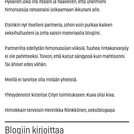
Hyväilen joka ilta itseäni ja haaveilen, että unelmieni
himonussija ratsastaisi joikaamaan ikkunani alle.
Etsinkin nyt itselleni partneria, johon voin purkaa kaiken
seksihulluuteni ja jotta saisin materiaalia blogiini.
Partnerilta edellytän himonussijan viiksiä. Tuuhea rintakarvaryijy
ei ole pahitteeksi. Toivon, että karjut sängyssä kuin mahtisonni.
Tai ähiset edes vähän.
Meillä ei tarvitse olla mitään yhteistä.
Yhteydenotot kirjeitse Cityn toimitukseen. Kuva olisi kiva.
Himokkain terveisin Henriikka Rönkkönen, seksiblogaaja
Blogiin kirjoittaa