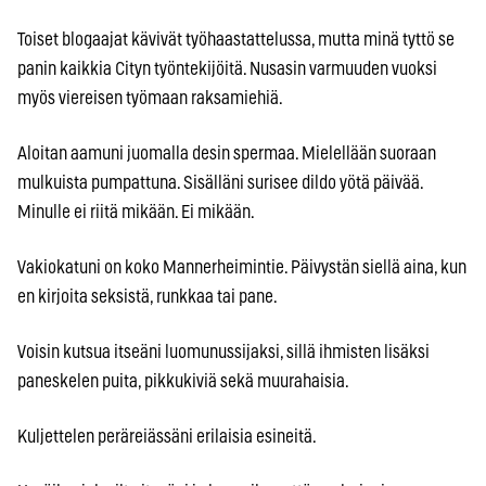
Toiset blogaajat kävivät työhaastattelussa, mutta minä tyttö se
panin kaikkia Cityn työntekijöitä. Nusasin varmuuden vuoksi
myös viereisen työmaan raksamiehiä.
Aloitan aamuni juomalla desin spermaa. Mielellään suoraan
mulkuista pumpattuna. Sisälläni surisee dildo yötä päivää.
Minulle ei riitä mikään. Ei mikään.
Vakiokatuni on koko Mannerheimintie. Päivystän siellä aina, kun
en kirjoita seksistä, runkkaa tai pane.
Voisin kutsua itseäni luomunussijaksi, sillä ihmisten lisäksi
paneskelen puita, pikkukiviä sekä muurahaisia.
Kuljettelen peräreiässäni erilaisia esineitä.