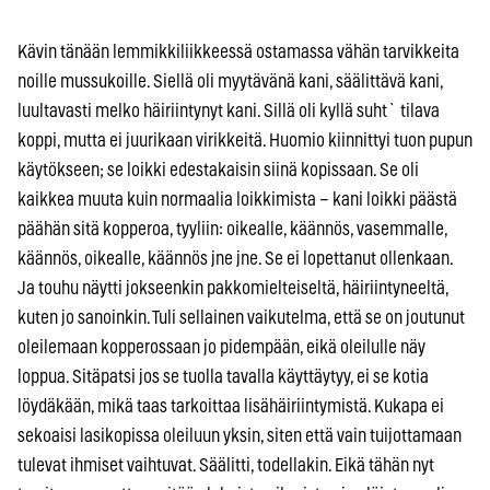
Kävin tänään lemmikkiliikkeessä ostamassa vähän tarvikkeita
noille mussukoille. Siellä oli myytävänä kani, säälittävä kani,
luultavasti melko häiriintynyt kani. Sillä oli kyllä suht` tilava
koppi, mutta ei juurikaan virikkeitä. Huomio kiinnittyi tuon pupun
käytökseen; se loikki edestakaisin siinä kopissaan. Se oli
kaikkea muuta kuin normaalia loikkimista – kani loikki päästä
päähän sitä kopperoa, tyyliin: oikealle, käännös, vasemmalle,
käännös, oikealle, käännös jne jne. Se ei lopettanut ollenkaan.
Ja touhu näytti jokseenkin pakkomielteiseltä, häiriintyneeltä,
kuten jo sanoinkin. Tuli sellainen vaikutelma, että se on joutunut
oleilemaan kopperossaan jo pidempään, eikä oleilulle näy
loppua. Sitäpatsi jos se tuolla tavalla käyttäytyy, ei se kotia
löydäkään, mikä taas tarkoittaa lisähäiriintymistä. Kukapa ei
sekoaisi lasikopissa oleiluun yksin, siten että vain tuijottamaan
tulevat ihmiset vaihtuvat. Säälitti, todellakin. Eikä tähän nyt