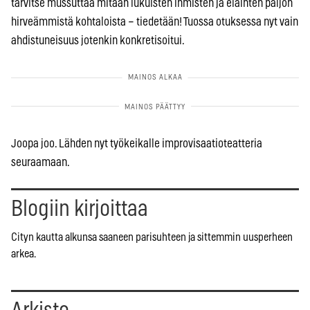
tarvitse mussuttaa mitään lukuisten ihmisten ja eläinten paljon
hirveämmistä kohtaloista – tiedetään! Tuossa otuksessa nyt vain
ahdistuneisuus jotenkin konkretisoitui.
Joopa joo. Lähden nyt työkeikalle improvisaatioteatteria
seuraamaan.
Blogiin kirjoittaa
Cityn kautta alkunsa saaneen parisuhteen ja sittemmin uusperheen
arkea.