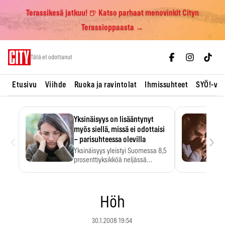
Terassikesä jatkuu! 🍺 Katso parhaat menovinkit Cityn
Terassioppaasta →
Skip
Tätä et odottanut
to
content
Etusivu
Viihde
Ruoka ja ravintolat
Ihmissuhteet
SYÖ!-vii
Yksinäisyys on lisääntynyt
myös siellä, missä ei odottaisi
‹
›
– parisuhteessa olevilla
Yksinäisyys yleistyi Suomessa 8,5
prosenttiyksikköä neljässä
vuodessa. Se…
Höh
30.1.2008 19:54