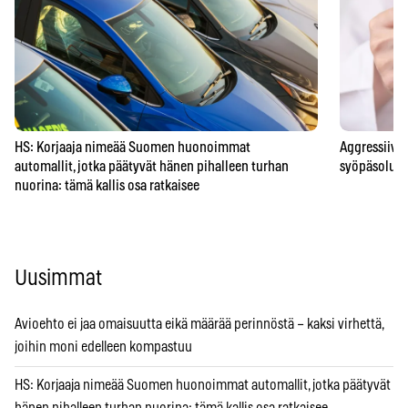
HS: Korjaaja nimeää Suomen huonoimmat
Aggressiivis
automallit, jotka päätyvät hänen pihalleen turhan
syöpäsolun a
nuorina: tämä kallis osa ratkaisee
Uusimmat
Avioehto ei jaa omaisuutta eikä määrää perinnöstä – kaksi virhettä,
joihin moni edelleen kompastuu
HS: Korjaaja nimeää Suomen huonoimmat automallit, jotka päätyvät
hänen pihalleen turhan nuorina: tämä kallis osa ratkaisee