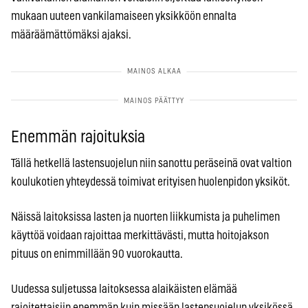
mukaan uuteen vankilamaiseen yksikköön ennalta
määräämättömäksi ajaksi.
Enemmän rajoituksia
Tällä hetkellä lastensuojelun niin sanottu peräseinä ovat valtion
koulukotien yhteydessä toimivat erityisen huolenpidon yksiköt.
Näissä laitoksissa lasten ja nuorten liikkumista ja puhelimen
käyttöä voidaan rajoittaa merkittävästi, mutta hoitojakson
pituus on enimmillään 90 vuorokautta.
Uudessa suljetussa laitoksessa alaikäisten elämää
rajoitettaisiin enemmän kuin missään lastensuojelun yksikössä