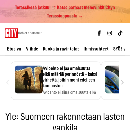
Terassikesä jatkuu! 🍺 Katso parhaat menovinkit Cityn
Terassioppaasta →
Skip
Tätä et odottanut
to
content
Etusivu
Viihde
Ruoka ja ravintolat
Ihmissuhteet
SYÖ!-vii
Avioehto ei jaa omaisuutta
eikä määrää perinnöstä – kaksi
‹
›
virhettä, joihin moni edelleen
kompastuu
Avioehto ei siirrä omaisuutta eikä
ratkaise perintöasioita.
Yle: Suomeen rakennetaan lasten
vankila