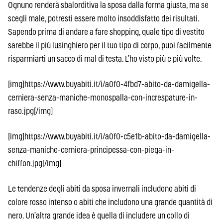
Ognuno renderà sbalorditiva la sposa dalla forma giusta, ma se
scegli male, potresti essere molto insoddisfatto dei risultati.
Sapendo prima di andare a fare shopping, quale tipo di vestito
sarebbe il più lusinghiero per il tuo tipo di corpo, puoi facilmente
risparmiarti un sacco di mal di testa. L’ho visto più e più volte.
[img]https://www.buyabiti.it/i/a0f0-4fbd7-abito-da-damigella-
cerniera-senza-maniche-monospalla-con-increspature-in-
raso.jpg[/img]
[img]https://www.buyabiti.it/i/a0f0-c5e1b-abito-da-damigella-
senza-maniche-cerniera-principessa-con-piega-in-
chiffon.jpg[/img]
Le tendenze degli abiti da sposa invernali includono abiti di
colore rosso intenso o abiti che includono una grande quantità di
nero. Un’altra grande idea è quella di includere un collo di