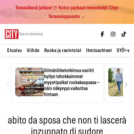
Terassikesä jatkuu! 🍺 Katso parhaat menovinkit Cityn
Terassioppaasta →
Skip
Tätä et odottanut
to
content
Etusivu
Viihde
Ruoka ja ravintolat
Ihmissuhteet
SYÖ!-vii
Silmänliiketutkimus osoitti
hyllyn tehokkaimmat
‹
›
myyntipaikat ruokakaupassa –
näin näkyvyys vaikuttaa
hintaan
Tuotteen paikka hyllyssä
ratkaisee, huomataanko se.
Kauppiaat hyödyntävät…
abito da sposa che non ti lascerà
inzuppato di sudore