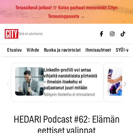
Terassikesä jatkuu! 🍺 Katso parhaat menovinkit Cityn
Terassioppaasta →
Skip
Tätä et odottanut
to
content
Etusivu
Viihde
Ruoka ja ravintolat
Ihmissuhteet
SYÖ!-vii
LinkedIn-profiili voi antaa
vihjeitä narsistisista piirteistä
‹
›
– ilmeisin itsekehu ei
paljastanut juuri mitään
Näkyvin itsekehu ei ennustanut
narsistisia piirteitä.
HEDARI Podcast #62: Elämän
eettiset valinnat