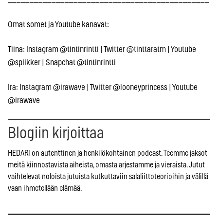
Omat somet ja Youtube kanavat:
Tiina: Instagram @tintinrintti | Twitter @tinttaratm | Youtube
@spiikker | Snapchat @tintinrintti
Ira: Instagram @irawave | Twitter @looneyprincess | Youtube
@irawave
Blogiin kirjoittaa
HEDARI on autenttinen ja henkilökohtainen podcast. Teemme jaksot
meitä kiinnostavista aiheista, omasta arjestamme ja vieraista. Jutut
vaihtelevat noloista jutuista kutkuttaviin salaliittoteorioihin ja välillä
vaan ihmetellään elämää.