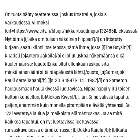
On tuota nähty teattereissa, joskus Imatralla, joskus
Varkaudessa, viimeksi
[url=https://www.city.fi/blogit/hikkaj/baddingia/132485]Lieksassa[/
Nyt tämä [i]’aika omituisen näköinen hiippari'[/i] on litistetty
kirjaan, saatu kiinni itse teossa, tämä ihme, josta [i]The Boysin[/i]
kitaristi [b]Antero Jakoila[/b] ei ollut uskoa näkemäänsä eikä
kuulemaansa: [quote]Enkä ollut ollenkaan uskoa sitä
minkälainen ääni siitä rääpäleestä lähti.[/quote] [b]Somerjoki
Rauli Aarre Tapani[/b] [i]s. 30.6.1947 k. 14.1.1987[/i] on Someron
hautausmaan hautakivessä luettavissa. Nippa nappi ylitti toisen
kaltoin kohdellun, [b]Aleksis Kiven[/b], iän. Siinä välissä tapahtui
paljon, enemmän kuin monella pitempään elävällä yhteensä. So.
172 levytettyä laulua ja melkoista elämäntuskaa. Ja se mitä
kaikkea tapahtui, on nyt luettavissa luettavassa,
runsaskuvaisessa elämäkerrassa: [b]Jukka Rajala[/b]: [b]Kaita