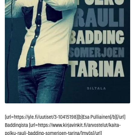
[url=https://yle.fi/uutiset/3-10415198][b]Esa Pulliainen[/b][/url]
Baddingista [url=https://www.kirjavinkit.fi/arvostelut/kaita-
polku-rauli-badding-somerjoen-tarina/]myös[/url]