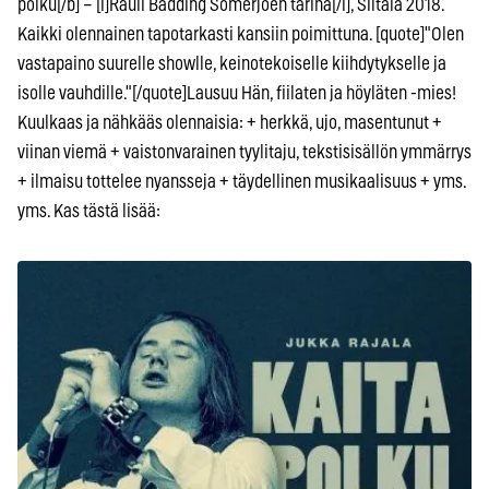
polku[/b] – [i]Rauli Badding Somerjoen tarina[/i], Siltala 2018.
Kaikki olennainen tapotarkasti kansiin poimittuna. [quote]"Olen
vastapaino suurelle showlle, keinotekoiselle kiihdytykselle ja
isolle vauhdille."[/quote]Lausuu Hän, fiilaten ja höyläten -mies!
Kuulkaas ja nähkääs olennaisia: + herkkä, ujo, masentunut +
viinan viemä + vaistonvarainen tyylitaju, tekstisisällön ymmärrys
+ ilmaisu tottelee nyansseja + täydellinen musikaalisuus + yms.
yms. Kas tästä lisää: