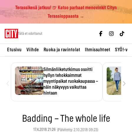
Terassikesä jatkuu! 🍺 Katso parhaat menovinkit Cityn
Terassioppaasta →
Skip
Tätä et odottanut
to
content
Etusivu
Viihde
Ruoka ja ravintolat
Ihmissuhteet
SYÖ!-vii
Silmänliiketutkimus osoitti
hyllyn tehokkaimmat
‹
›
myyntipaikat ruokakaupassa –
näin näkyvyys vaikuttaa
hintaan
Tuotteen paikka hyllyssä
ratkaisee, huomataanko se.
Kauppiaat hyödyntävät…
Badding – The whole life
17.4.2018 21:26
(Päivitetty: 2.10.2018 09:23)