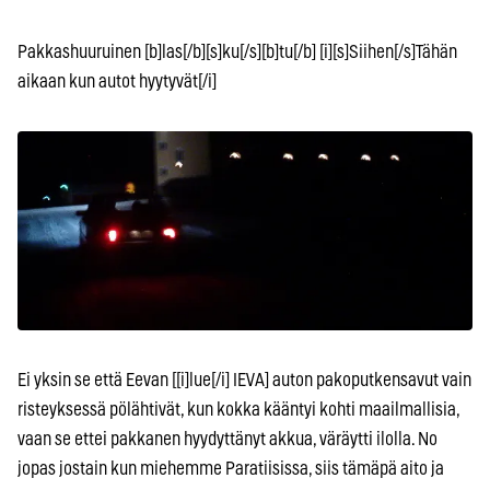
Pakkashuuruinen [b]las[/b][s]ku[/s][b]tu[/b] [i][s]Siihen[/s]Tähän
aikaan kun autot hyytyvät[/i]
Ei yksin se että Eevan [[i]lue[/i] IEVA] auton pakoputkensavut vain
risteyksessä pölähtivät, kun kokka kääntyi kohti maailmallisia,
vaan se ettei pakkanen hyydyttänyt akkua, väräytti ilolla. No
jopas jostain kun miehemme Paratiisissa, siis tämäpä aito ja