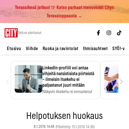
Terassikesä jatkuu! 🍺 Katso parhaat menovinkit Cityn
Terassioppaasta →
Skip
Tätä et odottanut
to
content
Etusivu
Viihde
Ruoka ja ravintolat
Ihmissuhteet
SYÖ!-vii
LinkedIn-profiili voi antaa
vihjeitä narsistisista piirteistä
‹
›
– ilmeisin itsekehu ei
paljastanut juuri mitään
Näkyvin itsekehu ei ennustanut
narsistisia piirteitä.
Helpotuksen huokaus
8.1.2016 14:48
(Päivitetty: 15.1.2016 14:36)