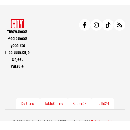
Yhteystiedot
Mediatiedot
Työpaikat
Tilaa uutiskirje
Ohjeet
Palaute
Deitti.net
TableOnline
Suomi24
Treffit24
© 2026 City.fi - Räväkkää sisältöä vuodesta -86 |
Evästeasetukset