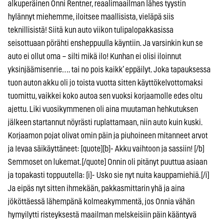
alkuperäinen Onni Rentner, reaalimaailman lähes tyystin
hylännyt miehemme, iloitsee maallisista, vieläpä siis
teknillisistä! Siitä kun auto viikon tulipalopakkasissa
seisottuaan pörähti ensheppuulla käyntiin. Ja varsinkin kun se
auto ei ollut oma – silti mikä ilo! Kunhan ei olisi iloinnut
yksinjäämisenrie…. tai no pois kaikk’ eppäilyt. Joka tapauksessa
tuon auton akku oli jo toista vuotta sitten käyttökelvottomaksi
tuomittu, vaikkei koko autoa sen vuoksi korjaamolle edes oltu
ajettu. Liki vuosikymmenen oli aina muutaman hehkutuksen
jälkeen startannut nöyrästi ruplattamaan, niin auto kuin kuski.
Korjaamon pojat olivat omin päin ja piuhoineen mitanneet arvot
ja Ievaa säikäyttäneet: [quote][b]- Akku vaihtoon ja sassiin! [/b]
Semmoset on lukemat.[/quote] Onnin oli pitänyt puuttua asiaan
ja topakasti toppuutella: [i]- Usko sie nyt nuita kauppamiehiä.[/i]
Ja eipäs nyt sitten ihmekään, pakkasmittarin yhä ja aina
jököttäessä lähempänä kolmeakymmentä, jos Onnia vähän
hymyilytti risteyksestä maailman melskeisiin päin kääntyvä