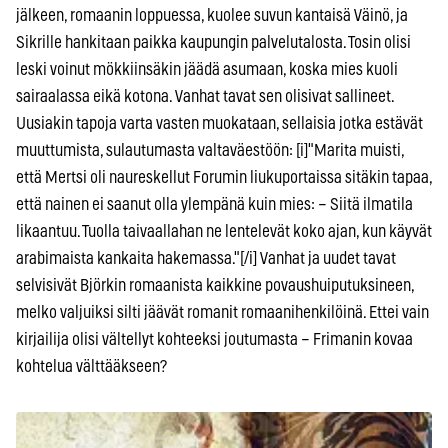
jälkeen, romaanin loppuessa, kuolee suvun kantaisä Väinö, ja
Sikrille hankitaan paikka kaupungin palvelutalosta. Tosin olisi
leski voinut mökkiinsäkin jäädä asumaan, koska mies kuoli
sairaalassa eikä kotona. Vanhat tavat sen olisivat sallineet.
Uusiakin tapoja varta vasten muokataan, sellaisia jotka estävät
muuttumista, sulautumasta valtaväestöön: [i]"Marita muisti,
että Mertsi oli naureskellut Forumin liukuportaissa sitäkin tapaa,
että nainen ei saanut olla ylempänä kuin mies: – Siitä ilmatila
likaantuu. Tuolla taivaallahan ne lentelevät koko ajan, kun käyvät
arabimaista kankaita hakemassa."[/i] Vanhat ja uudet tavat
selvisivät Björkin romaanista kaikkine povaushuiputuksineen,
melko valjuiksi silti jäävät romanit romaanihenkilöinä. Ettei vain
kirjailija olisi vältellyt kohteeksi joutumasta – Frimanin kovaa
kohtelua välttääkseen?