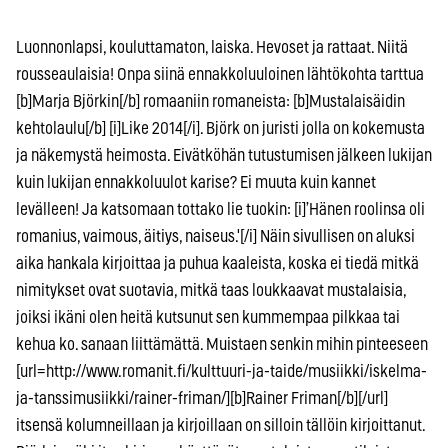
Luonnonlapsi, kouluttamaton, laiska. Hevoset ja rattaat. Niitä
rousseaulaisia! Onpa siinä ennakkoluuloinen lähtökohta tarttua
[b]Marja Björkin[/b] romaaniin romaneista: [b]Mustalaisäidin
kehtolaulu[/b] [i]Like 2014[/i]. Björk on juristi jolla on kokemusta
ja näkemystä heimosta. Eivätköhän tutustumisen jälkeen lukijan
kuin lukijan ennakkoluulot karise? Ei muuta kuin kannet
levälleen! Ja katsomaan tottako lie tuokin: [i]’Hänen roolinsa oli
romanius, vaimous, äitiys, naiseus.'[/i] Näin sivullisen on aluksi
aika hankala kirjoittaa ja puhua kaaleista, koska ei tiedä mitkä
nimitykset ovat suotavia, mitkä taas loukkaavat mustalaisia,
joiksi ikäni olen heitä kutsunut sen kummempaa pilkkaa tai
kehua ko. sanaan liittämättä. Muistaen senkin mihin pinteeseen
[url=http://www.romanit.fi/kulttuuri-ja-taide/musiikki/iskelma-
ja-tanssimusiikki/rainer-friman/][b]Rainer Friman[/b][/url]
itsensä kolumneillaan ja kirjoillaan on silloin tällöin kirjoittanut.