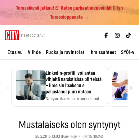
Terassikesä jatkuu! 🍺 Katso parhaat menovinkit Cityn
Terassioppaasta →
Skip
Tätä et odottanut
to
content
Etusivu
Viihde
Ruoka ja ravintolat
Ihmissuhteet
SYÖ!-vii
LinkedIn-profiili voi antaa
vihjeitä narsistisista piirteistä
‹
›
– ilmeisin itsekehu ei
paljastanut juuri mitään
Näkyvin itsekehu ei ennustanut
narsistisia piirteitä.
Mustalaiseks olen syntynyt
20.2.2015 13:03
(Päivitetty: 9.5.2015 08:24)