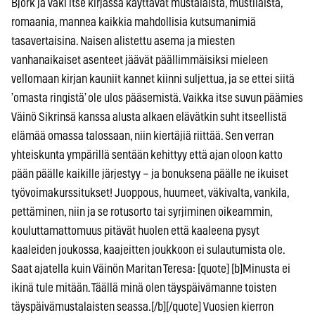
Björk ja väki itse kirjassa käyttävät mustalaista, mustilaista,
romaania, mannea kaikkia mahdollisia kutsumanimiä
tasavertaisina. Naisen alistettu asema ja miesten
vanhanaikaiset asenteet jäävät päällimmäisiksi mieleen
vellomaan kirjan kauniit kannet kiinni suljettua, ja se ettei siitä
’omasta ringistä’ ole ulos pääsemistä. Vaikka itse suvun päämies
Väinö Sikrinsä kanssa alusta alkaen elävätkin suht itseellistä
elämää omassa talossaan, niin kiertäjiä riittää. Sen verran
yhteiskunta ympärillä sentään kehittyy että ajan oloon katto
pään päälle kaikille järjestyy – ja bonuksena päälle ne ikuiset
työvoimakurssitukset! Juoppous, huumeet, väkivalta, vankila,
pettäminen, niin ja se rotusorto tai syrjiminen oikeammin,
kouluttamattomuus pitävät huolen että kaaleena pysyt
kaaleiden joukossa, kaajeitten joukkoon ei sulautumista ole.
Saat ajatella kuin Väinön Maritan Teresa: [quote] [b]Minusta ei
ikinä tule mitään. Täällä minä olen täyspäivämanne toisten
täyspäivämustalaisten seassa.[/b][/quote] Vuosien kierron