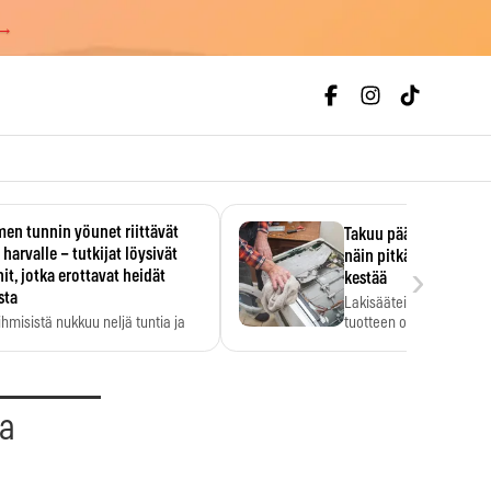
 →
en tunnin yöunet riittävät
Takuu päättyi, myyjän
 harvalle – tutkijat löysivät
näin pitkään kodinko
›
it, jotka erottavat heidät
kestää
sta
Lakisääteinen virhevast
ihmisistä nukkuu neljä tuntia ja
tuotteen oletetun kestoi
ilti…
aa