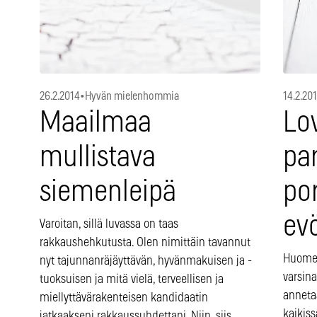
26.2.2014
•
Hyvän mielenhommia
14.2.20
Maailmaa
Lo
mullistava
pa
siemenleipä
po
ev
Varoitan, sillä luvassa on taas
rakkaushehkutusta. Olen nimittäin tavannut
Huomen
nyt tajunnanräjäyttävän, hyvänmakuisen ja -
varsina
tuoksuisen ja mitä vielä, terveellisen ja
anneta
miellyttävärakenteisen kandidaatin
kaikis
jatkaakseni rakkaussuhdettani. Niin, siis