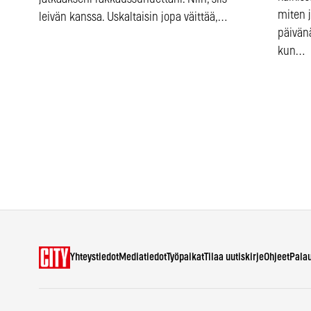
miten j
leivän kanssa. Uskaltaisin jopa väittää,…
päivänä
kun…
Yhteystiedot
Mediatiedot
Työpaikat
Tilaa uutiskirje
Ohjeet
Pala