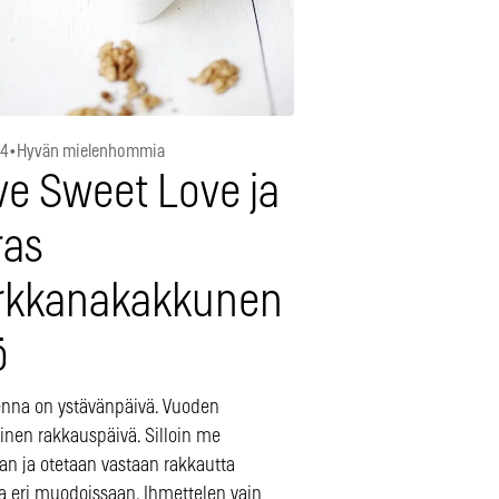
14
•
Hyvän mielenhommia
ve Sweet Love ja
ras
rkkanakakkunen
ö
na on ystävänpäivä. Vuoden
inen rakkauspäivä. Silloin me
an ja otetaan vastaan rakkautta
sa eri muodoissaan. Ihmettelen vain