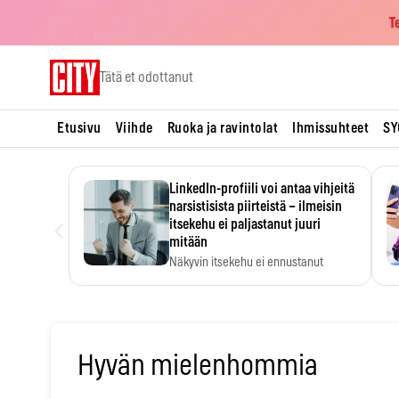
T
Skip
Tätä et odottanut
to
content
Etusivu
Viihde
Ruoka ja ravintolat
Ihmissuhteet
SY
LinkedIn-profiili voi antaa vihjeitä
narsistisista piirteistä – ilmeisin
‹
itsekehu ei paljastanut juuri
mitään
Näkyvin itsekehu ei ennustanut
narsistisia piirteitä.
Hyvän mielenhommia