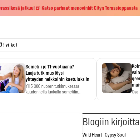
erassikesä jatkuu! 🍺 Katso parhaat menovinkit Cityn Terassioppaasta
Ö!-viikot
Kolm
Sometili jo 11-vuotiaana?
vain
Laaja tutkimus löysi
geen
yhteyden heikkoihin koetuloksiin
mui
Yli 5 000 nuoren tutkimuksessa
kuudennella luokalla sometilin…
Osa 
voi s
Blogiin kirjoitt
Wild Heart- Gypsy Soul