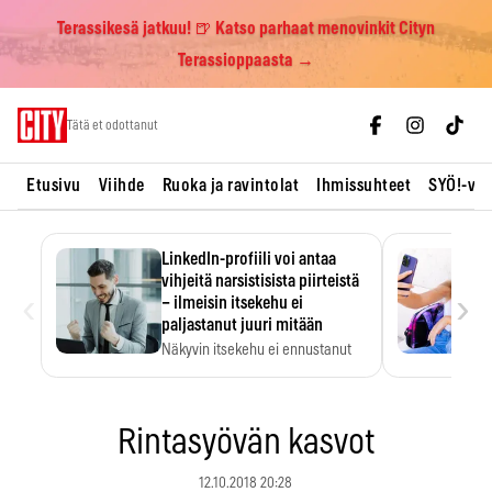
Terassikesä jatkuu! 🍺 Katso parhaat menovinkit Cityn
Terassioppaasta →
Skip
Tätä et odottanut
to
content
Etusivu
Viihde
Ruoka ja ravintolat
Ihmissuhteet
SYÖ!-vii
LinkedIn-profiili voi antaa
vihjeitä narsistisista piirteistä
‹
›
– ilmeisin itsekehu ei
paljastanut juuri mitään
Näkyvin itsekehu ei ennustanut
narsistisia piirteitä.
Rintasyövän kasvot
12.10.2018 20:28