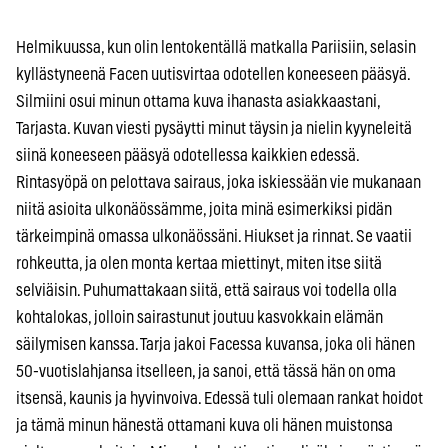
Helmikuussa, kun olin lentokentällä matkalla Pariisiin, selasin
kyllästyneenä Facen uutisvirtaa odotellen koneeseen pääsyä.
Silmiini osui minun ottama kuva ihanasta asiakkaastani,
Tarjasta. Kuvan viesti pysäytti minut täysin ja nielin kyyneleitä
siinä koneeseen pääsyä odotellessa kaikkien edessä.
Rintasyöpä on pelottava sairaus, joka iskiessään vie mukanaan
niitä asioita ulkonäössämme, joita minä esimerkiksi pidän
tärkeimpinä omassa ulkonäössäni. Hiukset ja rinnat. Se vaatii
rohkeutta, ja olen monta kertaa miettinyt, miten itse siitä
selviäisin. Puhumattakaan siitä, että sairaus voi todella olla
kohtalokas, jolloin sairastunut joutuu kasvokkain elämän
säilymisen kanssa. Tarja jakoi Facessa kuvansa, joka oli hänen
50-vuotislahjansa itselleen, ja sanoi, että tässä hän on oma
itsensä, kaunis ja hyvinvoiva. Edessä tuli olemaan rankat hoidot
ja tämä minun hänestä ottamani kuva oli hänen muistonsa