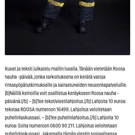
Kuvat ja teksti julkaistu mallin luvalla. Tänään vietetään Roosa
nauha -päivää, jonka tarkoituksena on kerätä varoja
rintasyöpätutkimukselle ja sairastuneiden neuvontapalveluille.
[b]Näillä keinoilla voit osallistua keräykseen Roosa nauha -
päivänä:[/b] – [b]Tee tekstiviestilahjoitus.[/b] Lahjoita 10 euroa:
tekstaa ROOSA numeroon 16499. Lahjoitus veloitetaan
puhelinlaskussasi. – [b]Tee puhelinlahjoitus.[/b] Lahjoita 10
euroa: Soita numeroon 0600 90 211. Lahjoitus veloitetaan
puhelinlaskussasi. Jakamalla tämän viestin sosiaalisessa