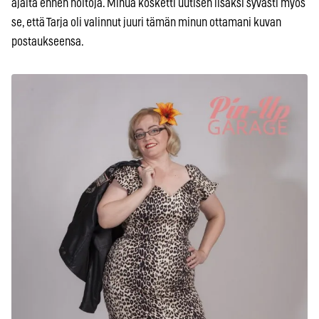
ajalta ennen hoitoja. Minua kosketti uutisen lisäksi syvästi myös
se, että Tarja oli valinnut juuri tämän minun ottamani kuvan
postaukseensa.