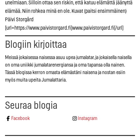
unelmiaan. Silloin ottaa sen riskin, että katuu elämättä jäänyttä
elämää. Niin rohkea minä en ole. Kuvat (paitsi ensimmäinen)
Päivi Storgård
[url=https://www.paivistorgard.fi]www.paivistorgard.fi[/url]
Blogiin kirjoittaa
Meissä jokaisessa naisessa asuu upea jumalatar, ja jokaisella naisella
on oma uniikki jumalatarenergiansa ja oma tapansa olla nainen.
Tässä blogissa kerron omasta elämästäni naisena ja nostan esiin
myös muita upeita Jumalattaria.
Seuraa blogia
Facebook
Instagram