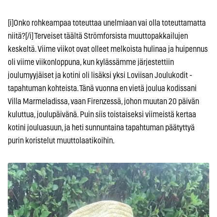
[i]Onko rohkeampaa toteuttaa unelmiaan vai olla toteuttamatta
niitä?[/i] Terveiset täältä Strömforsista muuttopakkailujen
keskeltä. Viime viikot ovat olleet melkoista hulinaa ja huipennus
oli viime viikonloppuna, kun kylässämme järjestettiin
joulumyyjäiset ja kotini oli lisäksi yksi Loviisan Joulukodit -
tapahtuman kohteista. Tänä vuonna en vietä joulua kodissani
Villa Marmeladissa, vaan Firenzessä, johon muutan 20 päivän
kuluttua, joulupäivänä. Puin siis toistaiseksi viimeistä kertaa
kotini jouluasuun, ja heti sunnuntaina tapahtuman päätyttyä
purin koristelut muuttolaatikoihin.