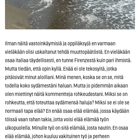
Ilman näitä vastoinkäymisiä ja oppiläksyjä en varmaan
vieläkään olisi uskaltanut tehdä muuttopäätöstä. En vieläkään
osaa italiaa täydellisesti, en tunne Firenzestä kuin pari ihmistä.
Mutta tiedän, että opin kyllä. Enää ei ole tekosyitä, jotka
pitäisivät minut aloillani. Minä menen, koska se on se, mitä
todella koko sydämestäni haluan. Mutta jo pidemmän aikaan
olen miettinyt näitä kommentteja rohkeudestani. Miksi se on
rohkeutta, että toteuttaa sydämensä haluja? Miksi se ei ole se
normaali tapa elää? En enää osaa elää elämää, jossa käydään
töissä vaan rahan takia, jotta voisi elää elämää työn
ulkopuolella. Minulle työ on sitä elämää, josta nautin. En osaa
elää elämää, johon kuuluu vakituinen työ ja perheen