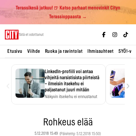
Terassikesä jatkuu! 🍺 Katso parhaat menovinkit Cityn
Terassioppaasta →
Skip
Tätä et odottanut
to
content
Etusivu
Viihde
Ruoka ja ravintolat
Ihmissuhteet
SYÖ!-vii
LinkedIn-profiili voi antaa
vihjeitä narsistisista piirteistä
‹
›
– ilmeisin itsekehu ei
paljastanut juuri mitään
Näkyvin itsekehu ei ennustanut
narsistisia piirteitä.
Rohkeus elää
5.12.2018 15:49
(Päivitetty: 5.12.2018 15:50)