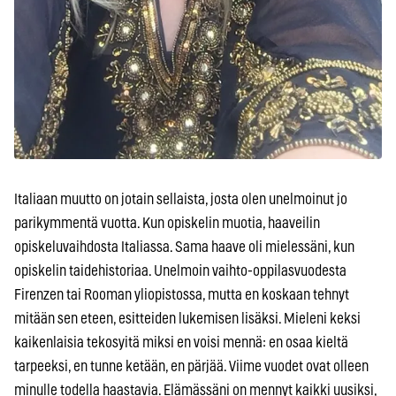
Italiaan muutto on jotain sellaista, josta olen unelmoinut jo
parikymmentä vuotta. Kun opiskelin muotia, haaveilin
opiskeluvaihdosta Italiassa. Sama haave oli mielessäni, kun
opiskelin taidehistoriaa. Unelmoin vaihto-oppilasvuodesta
Firenzen tai Rooman yliopistossa, mutta en koskaan tehnyt
mitään sen eteen, esitteiden lukemisen lisäksi. Mieleni keksi
kaikenlaisia tekosyitä miksi en voisi mennä: en osaa kieltä
tarpeeksi, en tunne ketään, en pärjää. Viime vuodet ovat olleen
minulle todella haastavia. Elämässäni on mennyt kaikki uusiksi,