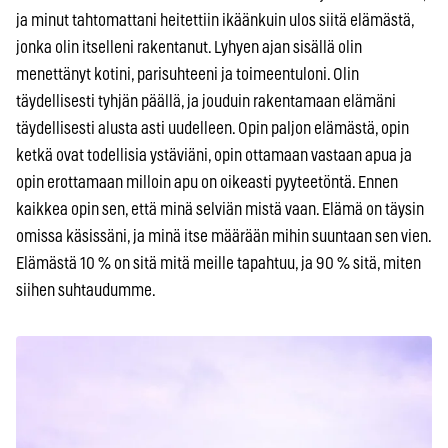
ja minut tahtomattani heitettiin ikäänkuin ulos siitä elämästä,
jonka olin itselleni rakentanut. Lyhyen ajan sisällä olin
menettänyt kotini, parisuhteeni ja toimeentuloni. Olin
täydellisesti tyhjän päällä, ja jouduin rakentamaan elämäni
täydellisesti alusta asti uudelleen. Opin paljon elämästä, opin
ketkä ovat todellisia ystäviäni, opin ottamaan vastaan apua ja
opin erottamaan milloin apu on oikeasti pyyteetöntä. Ennen
kaikkea opin sen, että minä selviän mistä vaan. Elämä on täysin
omissa käsissäni, ja minä itse määrään mihin suuntaan sen vien.
Elämästä 10 % on sitä mitä meille tapahtuu, ja 90 % sitä, miten
siihen suhtaudumme.