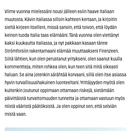
Viime vuonna mielessäni nousi jälleen esiin haave Italiaan
muutosta. Kävin Italiassa silloin kahteen kertaan, ja kirjoitin
sieltä kirjeen itselleni, missä sanoin, että toivon, että löydän
keinon tuoda Italia taas elämääni. Tänä vuonna olen viettänyt
kaksi kuukautta Italiassa, ja nyt pakkaan kasaan tänne
Strömforsiin rakentamaani elämää muuttaakseni Firenzeen.
Siitä lähtien, kun olen perustanut yritykseni, olen saanut kuulla
kommentteja, miten rohkea olen, kun teen sitä mitä oikeasti
haluan. Se aina jotenkin särähtää korvaani, sillä olen itse asiassa
hyvin turvallisuushakuinen luonteeltani. Yrittäjyyden myötä olen
kuitenkin joutunut oppimaan ottamaan riskejä, sietämään
päivittäistä turvattomuuden tunnetta ja ottamaan vastuun myös
niistä vääristä päätöksistä. Ja olen oppinut sen, että selviän
mistä vaan.