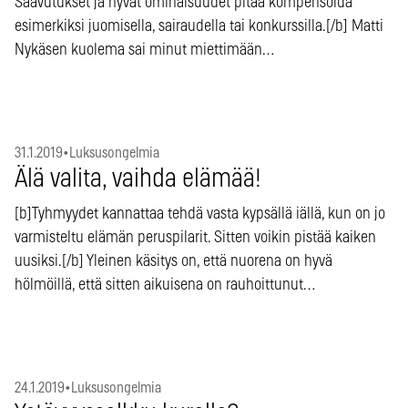
Saavutukset ja hyvät ominaisuudet pitää kompensoida
esimerkiksi juomisella, sairaudella tai konkurssilla.[/b] Matti
Nykäsen kuolema sai minut miettimään…
31.1.2019
•
Luksusongelmia
Älä valita, vaihda elämää!
[b]Tyhmyydet kannattaa tehdä vasta kypsällä iällä, kun on jo
varmisteltu elämän peruspilarit. Sitten voikin pistää kaiken
uusiksi.[/b] Yleinen käsitys on, että nuorena on hyvä
hölmöillä, että sitten aikuisena on rauhoittunut…
24.1.2019
•
Luksusongelmia