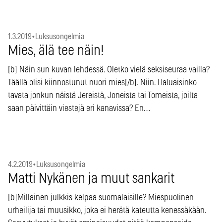
1.3.2019
•
Luksusongelmia
Mies, älä tee näin!
[b] Näin sun kuvan lehdessä. Oletko vielä seksiseuraa vailla?
Täällä olisi kiinnostunut nuori mies[/b]. Niin. Haluaisinko
tavata jonkun näistä Jereistä, Joneista tai Tomeista, joilta
saan päivittäin viestejä eri kanavissa? En…
4.2.2019
•
Luksusongelmia
Matti Nykänen ja muut sankarit
[b]Millainen julkkis kelpaa suomalaisille? Miespuolinen
urheilija tai muusikko, joka ei herätä kateutta kenessäkään.