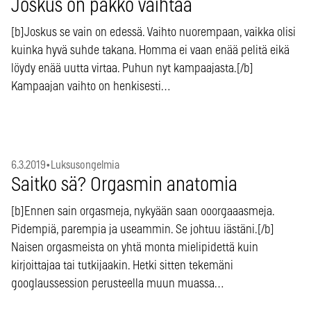
Joskus on pakko vaihtaa
[b]Joskus se vain on edessä. Vaihto nuorempaan, vaikka olisi
kuinka hyvä suhde takana. Homma ei vaan enää pelitä eikä
löydy enää uutta virtaa. Puhun nyt kampaajasta.[/b]
Kampaajan vaihto on henkisesti…
6.3.2019
•
Luksusongelmia
Saitko sä? Orgasmin anatomia
[b]Ennen sain orgasmeja, nykyään saan ooorgaaasmeja.
Pidempiä, parempia ja useammin. Se johtuu iästäni.[/b]
Naisen orgasmeista on yhtä monta mielipidettä kuin
kirjoittajaa tai tutkijaakin. Hetki sitten tekemäni
googlaussession perusteella muun muassa…