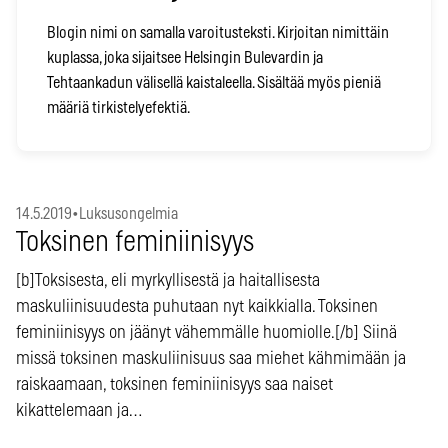
Blogin nimi on samalla varoitusteksti. Kirjoitan nimittäin
kuplassa, joka sijaitsee Helsingin Bulevardin ja
Tehtaankadun välisellä kaistaleella. Sisältää myös pieniä
määriä tirkistelyefektiä.
14.5.2019
•
Luksusongelmia
Toksinen feminiinisyys
[b]Toksisesta, eli myrkyllisestä ja haitallisesta
maskuliinisuudesta puhutaan nyt kaikkialla. Toksinen
feminiinisyys on jäänyt vähemmälle huomiolle.[/b] Siinä
missä toksinen maskuliinisuus saa miehet kähmimään ja
raiskaamaan, toksinen feminiinisyys saa naiset
kikattelemaan ja…