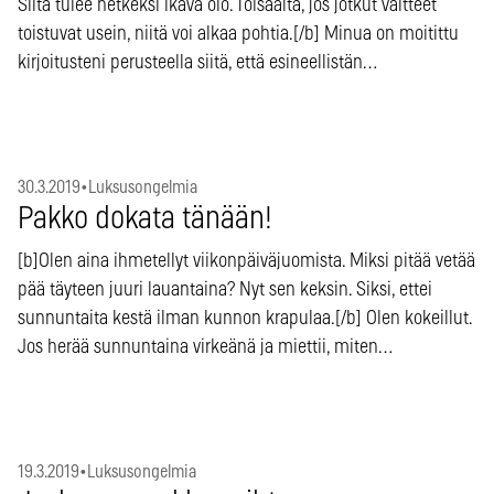
Siitä tulee hetkeksi ikävä olo. Toisaalta, jos jotkut väitteet
toistuvat usein, niitä voi alkaa pohtia.[/b] Minua on moitittu
kirjoitusteni perusteella siitä, että esineellistän…
30.3.2019
•
Luksusongelmia
Pakko dokata tänään!
[b]Olen aina ihmetellyt viikonpäiväjuomista. Miksi pitää vetää
pää täyteen juuri lauantaina? Nyt sen keksin. Siksi, ettei
sunnuntaita kestä ilman kunnon krapulaa.[/b] Olen kokeillut.
Jos herää sunnuntaina virkeänä ja miettii, miten…
19.3.2019
•
Luksusongelmia