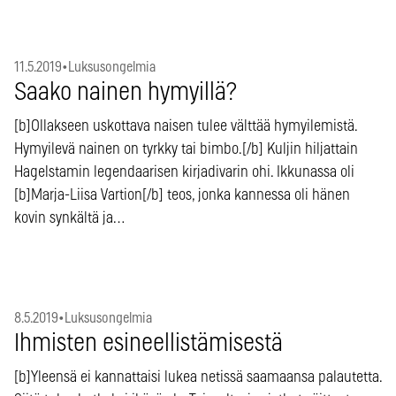
11.5.2019
•
Luksusongelmia
Saako nainen hymyillä?
[b]Ollakseen uskottava naisen tulee välttää hymyilemistä.
Hymyilevä nainen on tyrkky tai bimbo.[/b] Kuljin hiljattain
Hagelstamin legendaarisen kirjadivarin ohi. Ikkunassa oli
[b]Marja-Liisa Vartion[/b] teos, jonka kannessa oli hänen
kovin synkältä ja…
8.5.2019
•
Luksusongelmia
Ihmisten esineellistämisestä
[b]Yleensä ei kannattaisi lukea netissä saamaansa palautetta.