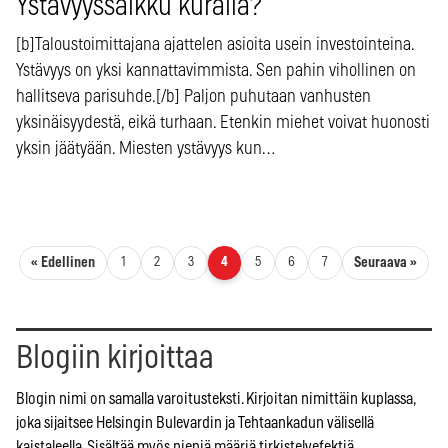
Ystävyyssalkku kuralla?
[b]Taloustoimittajana ajattelen asioita usein investointeina.
Ystävyys on yksi kannattavimmista. Sen pahin vihollinen on
hallitseva parisuhde.[/b] Paljon puhutaan vanhusten
yksinäisyydestä, eikä turhaan. Etenkin miehet voivat huonosti
yksin jäätyään. Miesten ystävyys kun…
Artikkelien sivutus
« Edellinen
Seuraava »
1
2
3
4
5
6
7
Blogiin kirjoittaa
Blogin nimi on samalla varoitusteksti. Kirjoitan nimittäin kuplassa,
joka sijaitsee Helsingin Bulevardin ja Tehtaankadun välisellä
kaistaleella. Sisältää myös pieniä määriä tirkistelyefektiä.