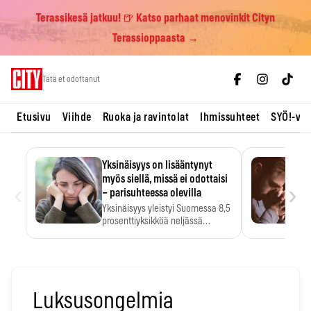
Terassikesä jatkuu! 🍺 Katso parhaat menovinkit Cityn
Terassioppaasta →
Skip
Tätä et odottanut
to
content
Etusivu
Viihde
Ruoka ja ravintolat
Ihmissuhteet
SYÖ!-vii
Yksinäisyys on lisääntynyt
myös siellä, missä ei odottaisi
‹
›
– parisuhteessa olevilla
Yksinäisyys yleistyi Suomessa 8,5
prosenttiyksikköä neljässä
vuodessa. Se…
Luksusongelmia