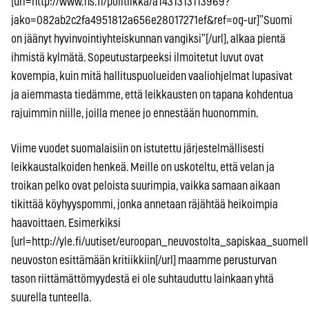
[url=http://www.hs.fi/politiikka/a1431313113969?
jako=082ab2c2fa4951812a656e28017271ef&ref=og-ur]”Suomi
on jäänyt hyvinvointi­yhteiskunnan vangiksi”[/url], alkaa pientä
ihmistä kylmätä. Sopeutustarpeeksi ilmoitetut luvut ovat
kovempia, kuin mitä hallituspuolueiden vaaliohjelmat lupasivat
ja aiemmasta tiedämme, että leikkausten on tapana kohdentua
rajuimmin niille, joilla menee jo ennestään huonommin.
Viime vuodet suomalaisiin on istutettu järjestelmällisesti
leikkaustalkoiden henkeä. Meille on uskoteltu, että velan ja
troikan pelko ovat peloista suurimpia, vaikka samaan aikaan
tikittää köyhyyspommi, jonka annetaan räjähtää heikoimpia
haavoittaen. Esimerkiksi
[url=http://yle.fi/uutiset/euroopan_neuvostolta_sapiskaa_suome
neuvoston esittämään kritiikkiin[/url] maamme perusturvan
tason riittämättömyydestä ei ole suhtauduttu lainkaan yhtä
suurella tunteella.