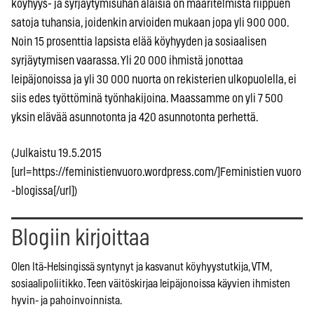
köyhyys- ja syrjäytymisuhan alaisia on määritelmistä riippuen
satoja tuhansia, joidenkin arvioiden mukaan jopa yli 900 000.
Noin 15 prosenttia lapsista elää köyhyyden ja sosiaalisen
syrjäytymisen vaarassa. Yli 20 000 ihmistä jonottaa
leipäjonoissa ja yli 30 000 nuorta on rekisterien ulkopuolella, ei
siis edes työttöminä työnhakijoina. Maassamme on yli 7 500
yksin elävää asunnotonta ja 420 asunnotonta perhettä.
(Julkaistu 19.5.2015
[url=https://feministienvuoro.wordpress.com/]Feministien vuoro
-blogissa[/url])
Blogiin kirjoittaa
Olen Itä-Helsingissä syntynyt ja kasvanut köyhyystutkija, VTM,
sosiaalipoliitikko. Teen väitöskirjaa leipäjonoissa käyvien ihmisten
hyvin- ja pahoinvoinnista.