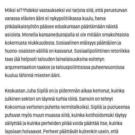
Miksi ei? Yhdeksi vastaukseksi voi tarjota sitä, että perusturvan
varassa elävien ääni ei nykypolitiikassa kuulu, harva
pitkäaikaistyötön pääsee eduskuntaan päättämään näistä
asioista. Monella kansanedustajalla ei ole mitään omakohtaista
kokemusta niukkuudesta. Sosiaalinen etäisyys päättäjien ja
huono-osaisten välillä on kasvanut. Sosiaalipoliittinen retoriikka
taas jää helposti talouden lainalaisuuksina esitetyn
argumentaation taakse ja talouspoliittisissa puheenvuoroissa
kuuluu lähinnä miesten ääni.
Keskustan Juha Sipilä on jo pidemmän aikaa kertonut, kuinka
julkinen sektori on täynnä turhia töitä. Samoin on tehnyt
Kokoomus verhoten puhetta normitalkoiksi. Sipilä ja puolueensa
puhuvat myös muun muassa siitä, kuinka kotihoidontuki täytyy
säilyttää ja kuinka perheiden pitää voida päättää itse, kuinka
lapsiaan hoivaavat. Perheet päättävät kuitenkin usein, että