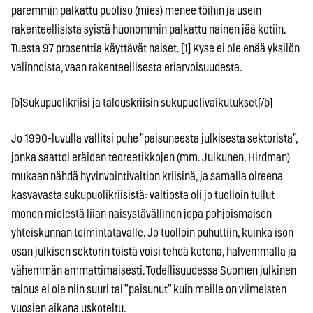
paremmin palkattu puoliso (mies) menee töihin ja usein
rakenteellisista syistä huonommin palkattu nainen jää kotiin.
Tuesta 97 prosenttia käyttävät naiset. [1] Kyse ei ole enää yksilön
valinnoista, vaan rakenteellisesta eriarvoisuudesta.
[b]Sukupuolikriisi ja talouskriisin sukupuolivaikutukset[/b]
Jo 1990-luvulla vallitsi puhe ”paisuneesta julkisesta sektorista”,
jonka saattoi eräiden teoreetikkojen (mm. Julkunen, Hirdman)
mukaan nähdä hyvinvointivaltion kriisinä, ja samalla oireena
kasvavasta sukupuolikriisistä: valtiosta oli jo tuolloin tullut
monen mielestä liian naisystävällinen jopa pohjoismaisen
yhteiskunnan toimintatavalle. Jo tuolloin puhuttiin, kuinka ison
osan julkisen sektorin töistä voisi tehdä kotona, halvemmalla ja
vähemmän ammattimaisesti. Todellisuudessa Suomen julkinen
talous ei ole niin suuri tai ”paisunut” kuin meille on viimeisten
vuosien aikana uskoteltu.