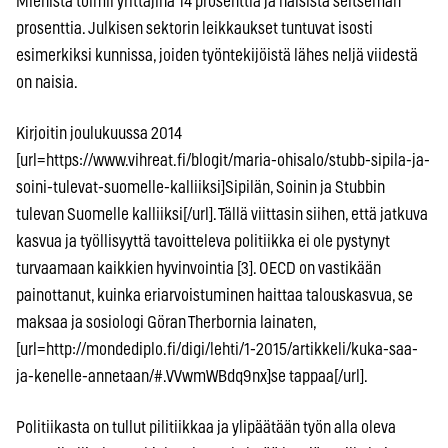
Miehistä toimii yrittäjinä 14 prosenttia ja naisista seitsemän
prosenttia. Julkisen sektorin leikkaukset tuntuvat isosti
esimerkiksi kunnissa, joiden työntekijöistä lähes neljä viidestä
on naisia.
Kirjoitin joulukuussa 2014
[url=https://www.vihreat.fi/blogit/maria-ohisalo/stubb-sipila-ja-
soini-tulevat-suomelle-kalliiksi]Sipilän, Soinin ja Stubbin
tulevan Suomelle kalliiksi[/url]. Tällä viittasin siihen, että jatkuva
kasvua ja työllisyyttä tavoitteleva politiikka ei ole pystynyt
turvaamaan kaikkien hyvinvointia [3]. OECD on vastikään
painottanut, kuinka eriarvoistuminen haittaa talouskasvua, se
maksaa ja sosiologi Göran Therbornia lainaten,
[url=http://mondediplo.fi/digi/lehti/1-2015/artikkeli/kuka-saa-
ja-kenelle-annetaan/#.VVwmWBdq9nx]se tappaa[/url].
Politiikasta on tullut pilitiikkaa ja ylipäätään työn alla oleva