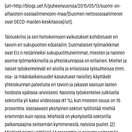
[url=http://blogs.uef.fi/puheenvuoroja/2015/05/13/suomi-on-
alhaisten-sosiaalimenojen-maa/]Suomen nettososiaalimenot
ovat OECD-maiden keskitasoa[/url].
Talouskriisi ja sen hoitokeinojen vaikutukset kohdistuvat eri
tavoin eri sukupuolten edustajiin. Suomalaiset työmarkkinat
ovat EU:n neljänneksi sukupuolittuneimmat, miesten ja naisten
asema työmarkkinoilla ja yhteiskunnassa on erilainen. Miehet ja
naiset työskentelevät eri aloilla ja erilaisissa työsuhteissa (mm.
osa- ja määräaikaisuudet kasautuvat naisille), käyttävät
yhteiskunnan palveluita eri tavoin ja jakavat vastuun lasten
hoidosta epätasa-arvoisesti. Naisista työskentelee julkisella
sektorilla yli kaksi viidesosaa (41 %), kun miesten osuus on 16
prosenttia. Vastaavasti yksityinen sektori työllistää miehiä
enemmän kuin naisia. Miehistä on yksityisellä sektorilla
palkansaajina seitsemän kymmenestä, naisista puolet. [2]