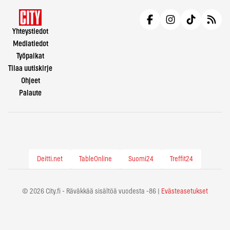
Yhteystiedot
Mediatiedot
Työpaikat
Tilaa uutiskirje
Ohjeet
Palaute
Deitti.net
TableOnline
Suomi24
Treffit24
© 2026 City.fi - Räväkkää sisältöä vuodesta -86 |
Evästeasetukset