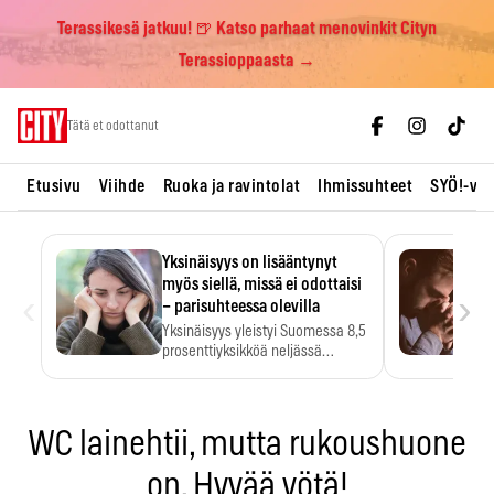
Terassikesä jatkuu! 🍺 Katso parhaat menovinkit Cityn
Terassioppaasta →
Skip
Tätä et odottanut
to
content
Etusivu
Viihde
Ruoka ja ravintolat
Ihmissuhteet
SYÖ!-vii
Yksinäisyys on lisääntynyt
myös siellä, missä ei odottaisi
‹
›
– parisuhteessa olevilla
Yksinäisyys yleistyi Suomessa 8,5
prosenttiyksikköä neljässä
vuodessa. Se…
WC lainehtii, mutta rukoushuone
on. Hyvää yötä!