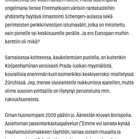
ongelmana lienee Finnmatkojen värisiin rantatuoleihin
yhdistetty hyytävä ilmastointi Schengen-aulassa sekä
perinteisten penkkirivistöjen istumavälit, jotka on mitoitettu
vain pienelle tai keskisuurelle perälle. Ja ero Euroopan muihin
kenttiin oli mikä?
Samaisessa kohteessa, kaukolentojen puolella, on kuitenkin
Kööpenhaminan veroisesti Prada-luokan myymälöitä,
kourallisia enemmän kuin esimerkiksi keskiverroksi mielletyssä
Zürichissä. Jep, menee sivuraiteelle nukkumista ajatellen, mutta
viime vuosien voittajille on löytynyt perusteluita mm.
rukoushuoneista.
Oman huonoimpani 2009 päätin jo. Äänestän Kiovan Borispolia.
Asiattoman passintarkastuspalvelun (”Emme voi lainata kynää
maahantulolomakkeen täyttöön, lainaa jostain muualta ja