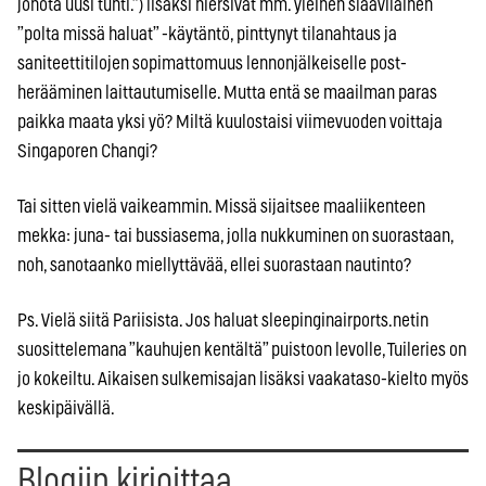
jonota uusi tunti.”) lisäksi hiersivät mm. yleinen slaavilainen
”polta missä haluat” -käytäntö, pinttynyt tilanahtaus ja
saniteettitilojen sopimattomuus lennonjälkeiselle post-
herääminen laittautumiselle. Mutta entä se maailman paras
paikka maata yksi yö? Miltä kuulostaisi viimevuoden voittaja
Singaporen Changi?
Tai sitten vielä vaikeammin. Missä sijaitsee maaliikenteen
mekka: juna- tai bussiasema, jolla nukkuminen on suorastaan,
noh, sanotaanko miellyttävää, ellei suorastaan nautinto?
Ps. Vielä siitä Pariisista. Jos haluat sleepinginairports.netin
suosittelemana ”kauhujen kentältä” puistoon levolle, Tuileries on
jo kokeiltu. Aikaisen sulkemisajan lisäksi vaakataso-kielto myös
keskipäivällä.
Blogiin kirjoittaa