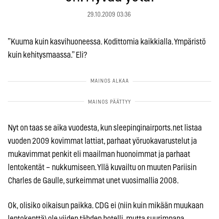
29.10.2009 03:36
”Kuuma kuin kasvihuoneessa. Kodittomia kaikkialla. Ympäristö
kuin kehitysmaassa.” Eli?
Nyt on taas se aika vuodesta, kun sleepinginairports.net listaa
vuoden 2009 kovimmat lattiat, parhaat yöruokavarustelut ja
mukavimmat penkit eli maailman huonoimmat ja parhaat
lentokentät – nukkumiseen. Yllä kuvailtu on muuten Pariisin
Charles de Gaulle, surkeimmat unet vuosimallia 2008.
Ok, olisiko oikaisun paikka. CDG ei (niin kuin mikään muukaan
lentokenttä) ole viiden tähden hotelli, mutta suurimpana