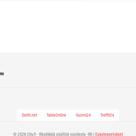
ute
Deitti.net
TableOnline
Suomi24
Treffit24
© 2026 City.fi - Räväkkää sisältöä vuodesta -86 |
Evästeasetukset