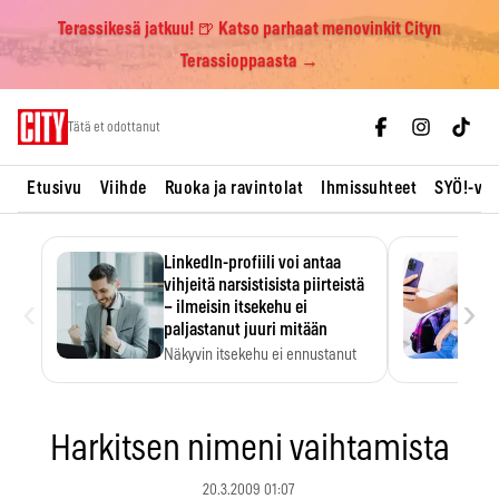
Terassikesä jatkuu! 🍺 Katso parhaat menovinkit Cityn
Terassioppaasta →
Skip
Tätä et odottanut
to
content
Etusivu
Viihde
Ruoka ja ravintolat
Ihmissuhteet
SYÖ!-vii
LinkedIn-profiili voi antaa
vihjeitä narsistisista piirteistä
‹
›
– ilmeisin itsekehu ei
paljastanut juuri mitään
Näkyvin itsekehu ei ennustanut
narsistisia piirteitä.
Harkitsen nimeni vaihtamista
20.3.2009 01:07