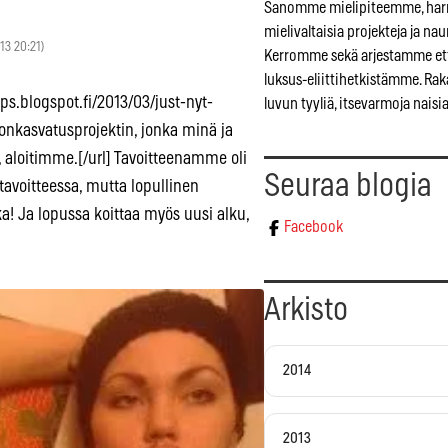
Sanomme mielipiteemme, ha
mielivaltaisia projekteja ja n
013 20:21)
Kerromme sekä arjestamme et
luksus-eliittihetkistämme. R
s.blogspot.fi/2013/03/just-nyt-
luvun tyyliä, itsevarmoja naisia
nkasvatusprojektin, jonka minä ja
), aloitimme.[/url] Tavoitteenamme oli
Seuraa blogia
tavoitteessa, mutta lopullinen
a! Ja lopussa koittaa myös uusi alku,
Facebook
Arkisto
2014
2013