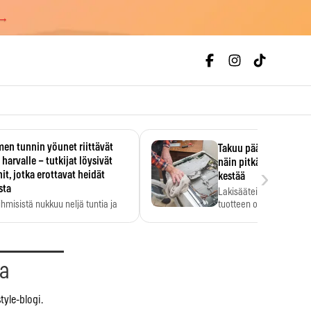
 →
en tunnin yöunet riittävät
Takuu päättyi, myyjän
 harvalle – tutkijat löysivät
näin pitkään kodinko
›
it, jotka erottavat heidät
kestää
sta
Lakisääteinen virhevast
ihmisistä nukkuu neljä tuntia ja
tuotteen oletetun kestoi
ilti…
aa
tyle-blogi.