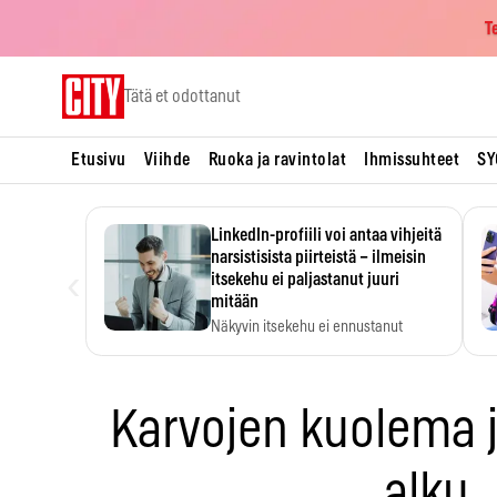
T
Skip
Tätä et odottanut
to
content
Etusivu
Viihde
Ruoka ja ravintolat
Ihmissuhteet
SY
LinkedIn-profiili voi antaa vihjeitä
narsistisista piirteistä – ilmeisin
‹
itsekehu ei paljastanut juuri
mitään
Näkyvin itsekehu ei ennustanut
narsistisia piirteitä.
Karvojen kuolema j
alku