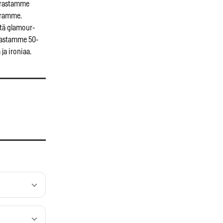
rrastamme
auramme.
tä glamour-
akastamme 50-
 ja ironiaa.