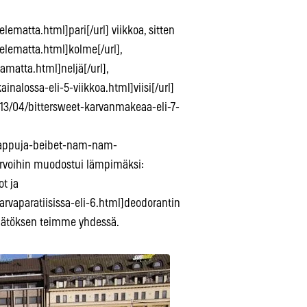
lematta.html]pari[/url] viikkoa, sitten
jelematta.html]kolme[/url],
amatta.html]neljä[/url],
inalossa-eli-5-viikkoa.html]viisi[/url]
2013/04/bittersweet-karvanmakeaa-eli-7-
-vappuja-beibet-nam-nam-
rvoihin muodostui lämpimäksi:
t ja
arvaparatiisissa-eli-6.html]deodorantin
päätöksen teimme yhdessä.