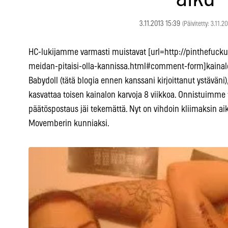
3.11.2013 15:39
(Päivitetty: 3.11.2
HC-lukijamme varmasti muistavat [url=http://pinthefuckup
meidan-pitaisi-olla-kannissa.html#comment-form]kainalo
Babydoll (tätä blogia ennen kanssani kirjoittanut ystäväni
kasvattaa toisen kainalon karvoja 8 viikkoa. Onnistuimme 
päätöspostaus jäi tekemättä. Nyt on vihdoin kliimaksin aik
Movemberin kunniaksi.