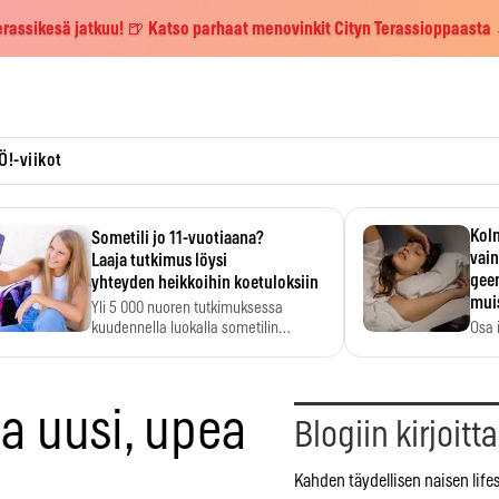
erassikesä jatkuu! 🍺 Katso parhaat menovinkit Cityn Terassioppaasta
Ö!-viikot
Kolm
Sometili jo 11-vuotiaana?
vain
Laaja tutkimus löysi
geen
yhteyden heikkoihin koetuloksiin
mui
Yli 5 000 nuoren tutkimuksessa
kuudennella luokalla sometilin…
Osa 
voi s
a uusi, upea
Blogiin kirjoitt
Kahden täydellisen naisen lifes