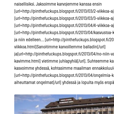
naisellisiksi. Jaksoimme karvojemme kanssa ensin
[url=http://pinthefuckups.blogspot.fi/2013/03/2-viikkoa-aje
[url=http://pinthefuckups.blogspot.fi/2013/03/3-viikkoa-a
[url=http://pinthefuckups.blogspot.fi/2013/04/4-viikkoa-aj
[url=http://pinthefuckups.blogspot.fi/2013/04/kasvustoa-ka
ja niin edelleen… [url=http://pinthefuckups.blogspot.fi/
viikkoa.html]Sanoitimme karvoillemme balladin[/url]
ja[url=http://pinthefuckups.blogspot.fi/2013/04/no-niin
kavimme.html] vietimme juhlapyhiä[/url]. Suhteemme ka
kasvoimme yhdessä, kohtasimme maailman ennakkoluulo
[url=http://pinthefuckups.blogspot.fi/2013/04/ongelmia-k
aiheuttamat ongelmat[/url] yhdessä ja lopulta myös ero