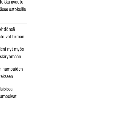
ukku avautui
äsee ostoksille
 yhtiönsä
atoivat firman
jeni nyt myös
 riskiryhmään
uin hampaiden
tekseen
laisissa
kumosivat