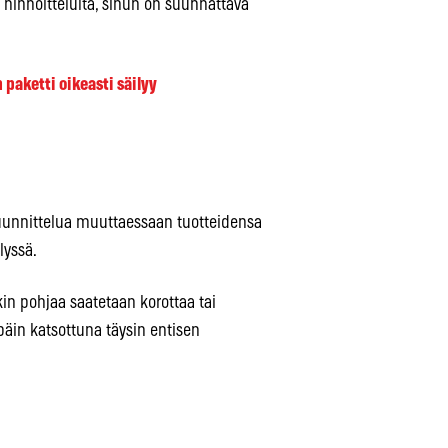
 hinnoittelulta, sinun on suunnattava
paketti oikeasti säilyy
ssuunnittelua muuttaessaan tuotteidensa
lyssä.
kin pohjaa saatetaan korottaa tai
päin katsottuna täysin entisen