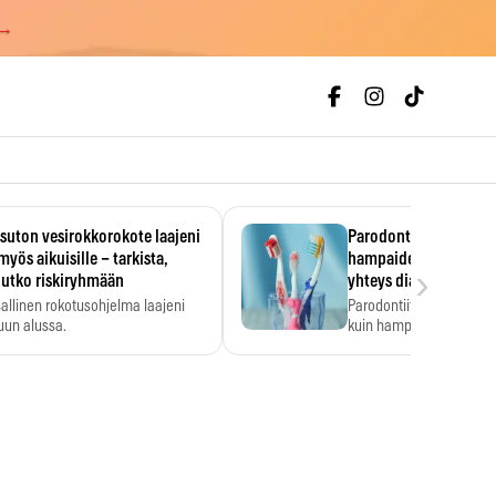
 →
uton vesirokkorokote laajeni
Parodontiitti on ylei
myös aikuisille – tarkista,
hampaiden reikiintym
›
lutko riskiryhmään
yhteys diabetekseen
allinen rokotusohjelma laajeni
Parodontiitti on Suomes
uun alussa.
kuin hampaiden reikiint