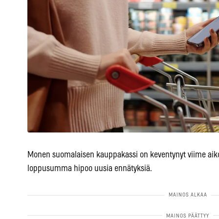
Monen suomalaisen kauppakassi on keventynyt viime aiko
loppusumma hipoo uusia ennätyksiä.