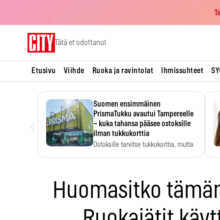
T
Skip
Tätä et odottanut
to
content
Etusivu
Viihde
Ruoka ja ravintolat
Ihmissuhteet
SY
Suomen ensimmäinen
PrismaTukku avautui Tampereelle
‹
– kuka tahansa pääsee ostoksille
ilman tukkukorttia
Ostoksille tarvitse tukkukorttia, mutta
yksikköhinta kannattaa tarkistaa itse.
Huomasitko tämän
Ruokajätit käyt