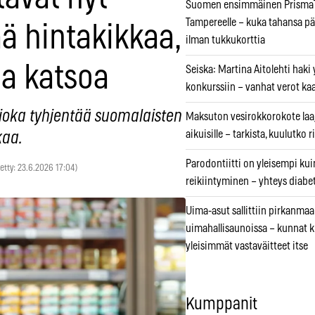
Suomen ensimmäinen PrismaT
Tampereelle – kuka tahansa pä
ä hintakikkaa,
ilman tukkukorttia
aa katsoa
Seiska: Martina Aitolehti haki
konkurssiin – vanhat verot ka
, joka tyhjentää suomalaisten
Maksuton vesirokkorokote laa
aikuisille – tarkista, kuulutko
kaa.
Parodontiitti on yleisempi k
tetty: 23.6.2026 17:04)
reikiintyminen – yhteys diabe
Uima-asut sallittiin pirkanmaa
uimahallisaunoissa – kunnat 
yleisimmät vastaväitteet itse
Kumppanit