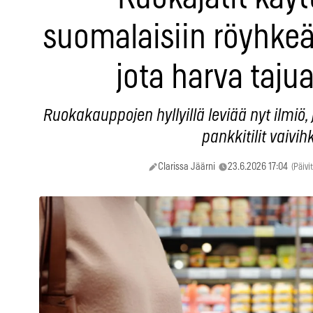
suomalaisiin röyhkeä
jota harva taju
Ruokakauppojen hyllyillä leviää nyt ilmiö
pankkitilit vaivih
Clarissa Jäärni
23.6.2026 17:04
(Päivi