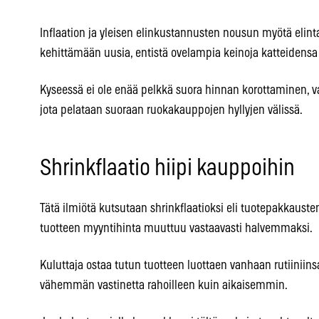
Inflaation ja yleisen elinkustannusten nousun myötä elint
kehittämään uusia, entistä ovelampia keinoja katteidensa
Kyseessä ei ole enää pelkkä suora hinnan korottaminen, v
jota pelataan suoraan ruokakauppojen hyllyjen välissä.
Shrinkflaatio hiipi kauppoihin
Tätä ilmiötä kutsutaan shrinkflaatioksi eli tuotepakkaust
tuotteen myyntihinta muuttuu vastaavasti halvemmaksi.
Kuluttaja ostaa tutun tuotteen luottaen vanhaan rutiiniin
vähemmän vastinetta rahoilleen kuin aikaisemmin.