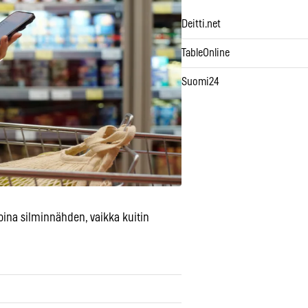
Deitti.net
TableOnline
Suomi24
ina silminnähden, vaikka kuitin