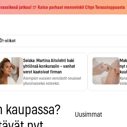
erassikesä jatkuu! 🍺 Katso parhaat menovinkit Cityn Terassioppaasta
Ö!-viikot
Seiska: Martina Aitolehti haki
Maks
yhtiönsä konkurssiin – vanhat
nyt 
verot kaatoivat firman
kuu
Aiempien vuosien verorästit nousivat
Kans
ylivoimaiseksi esteeksi.
elok
 kaupassa?
Uusimmat
tävät nyt