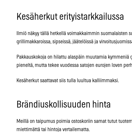
Kesäherkut erityistarkkailussa
Ilmiö näkyy tällä hetkellä voimakkaimmin suomalaisten su
grillimakkaroissa, sipseissä, jäätelöissä ja virvoitusjuomiss
Pakkauskokoja on hilattu alaspäin muutamia kymmeniä g
pieneltä, mutta tekee vuodessa satojen eurojen loven perh
Kesäherkut saattavat siis tulla luultua kalliimmaksi.
Brändiuskollisuuden hinta
Meillä on taipumus poimia ostoskoriin samat tutut tuotem
miettimättä tai hintoja vertailematta.