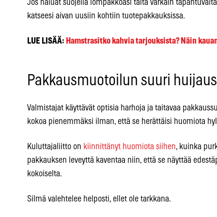
Jos haluat suojella lompakkoasi tältä varkain tapahtuvalta
katseesi aivan uusiin kohtiin tuotepakkauksissa.
LUE LISÄÄ:
Hamstrasitko kahvia tarjouksista? Näin kauan 
Pakkausmuotoilun suuri huijaus
Valmistajat käyttävät optisia harhoja ja taitavaa pakkau
kokoa pienemmäksi ilman, että se herättäisi huomiota hyl
Kuluttajaliitto on
kiinnittänyt huomiota siihen
, kuinka pur
pakkauksen leveyttä kaventaa niin, että se näyttää edestä
kokoiselta.
Silmä valehtelee helposti, ellet ole tarkkana.