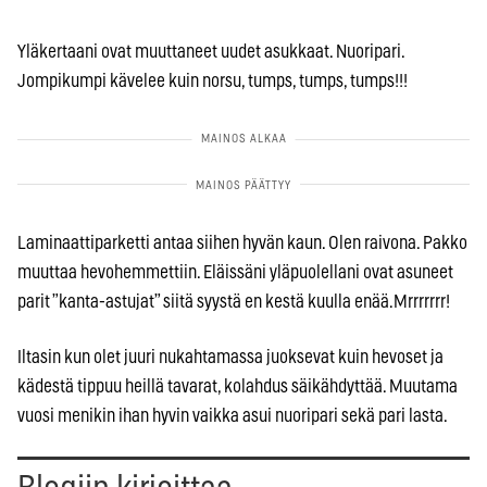
Yläkertaani ovat muuttaneet uudet asukkaat. Nuoripari.
Jompikumpi kävelee kuin norsu, tumps, tumps, tumps!!!
Laminaattiparketti antaa siihen hyvän kaun. Olen raivona. Pakko
muuttaa hevohemmettiin. Eläissäni yläpuolellani ovat asuneet
parit ”kanta-astujat” siitä syystä en kestä kuulla enää.Mrrrrrrr!
Iltasin kun olet juuri nukahtamassa juoksevat kuin hevoset ja
kädestä tippuu heillä tavarat, kolahdus säikähdyttää. Muutama
vuosi menikin ihan hyvin vaikka asui nuoripari sekä pari lasta.