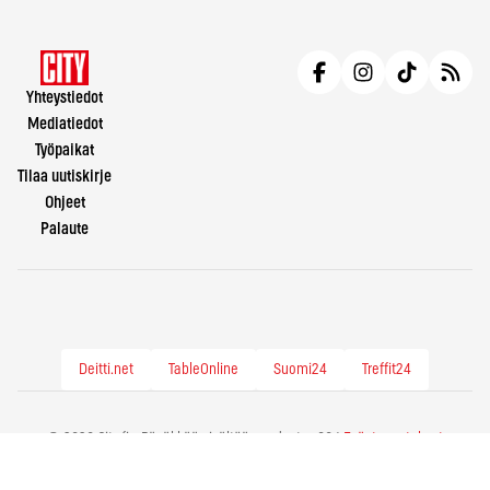
Yhteystiedot
Mediatiedot
Työpaikat
Tilaa uutiskirje
Ohjeet
Palaute
Deitti.net
TableOnline
Suomi24
Treffit24
© 2026 City.fi - Räväkkää sisältöä vuodesta -86 |
Evästeasetukset