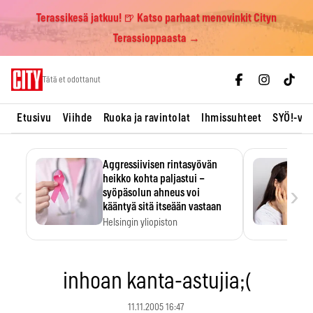
Terassikesä jatkuu! 🍺 Katso parhaat menovinkit Cityn
Terassioppaasta →
Skip
Tätä et odottanut
to
content
Etusivu
Viihde
Ruoka ja ravintolat
Ihmissuhteet
SYÖ!-vii
Aggressiivisen rintasyövän
heikko kohta paljastui –
‹
›
syöpäsolun ahneus voi
kääntyä sitä itseään vastaan
Helsingin yliopiston
tutkimuksessa MYC-aktiivisen
rintasyövän kasvu hidastui.
inhoan kanta-astujia;(
11.11.2005 16:47