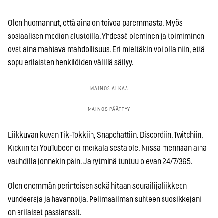
Olen huomannut, että aina on toivoa paremmasta. Myös
sosiaalisen median alustoilla. Yhdessä oleminen ja toimiminen
ovat aina mahtava mahdollisuus. Eri mieltäkin voi olla niin, että
sopu erilaisten henkilöiden välillä säilyy.
Liikkuvan kuvan Tik-Tokkiin, Snapchattiin. Discordiin, Twitchiin,
Kickiin tai YouTubeen ei meikäläisestä ole. Niissä mennään aina
vauhdilla jonnekin päin. Ja rytminä tuntuu olevan 24/7/365.
Olen enemmän perinteisen sekä hitaan seurailijaliikkeen
vundeeraja ja havannoija. Pelimaailman suhteen suosikkejani
on erilaiset passianssit.