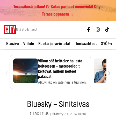
Terassikesä jatkuu! 🍺 Katso parhaat menovinkit Cityn
Terassioppaasta →
Skip
Tätä et odottanut
to
content
Etusivu
Viihde
Ruoka ja ravintolat
Ihmissuhteet
SYÖ!-vii
Viikon sää heittelee hallasta
helteeseen – meteorologit
‹
›
kertovat, milloin helteet
palaavat
Alkuviikko on sateinen ja tuulinen,
ja pohjoisessa voi…
Bluesky – Sinitaivas
7.11.2024 11:48
(Päivitetty: 8.11.2024 10:38)