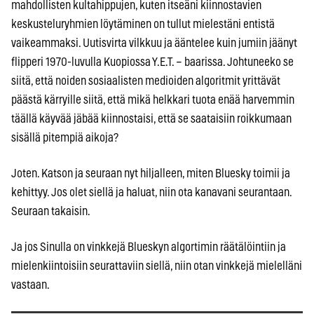
mahdollisten kultahippujen, kuten itseäni kiinnostavien
keskusteluryhmien löytäminen on tullut mielestäni entistä
vaikeammaksi. Uutisvirta vilkkuu ja ääntelee kuin jumiin jäänyt
flipperi 1970-luvulla Kuopiossa Y.E.T. – baarissa. Johtuneeko se
siitä, että noiden sosiaalisten medioiden algoritmit yrittävät
päästä kärryille siitä, että mikä helkkari tuota enää harvemmin
täällä käyvää jäbää kiinnostaisi, että se saataisiin roikkumaan
sisällä pitempiä aikoja?
Joten. Katson ja seuraan nyt hiljalleen, miten Bluesky toimii ja
kehittyy. Jos olet siellä ja haluat, niin ota kanavani seurantaan.
Seuraan takaisin.
Ja jos Sinulla on vinkkejä Blueskyn algortimin räätälöintiin ja
mielenkiintoisiin seurattaviin siellä, niin otan vinkkejä mielelläni
vastaan.