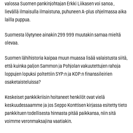
valossa Suomen pankinjohtajan Erkki Liikasen voi sanoa ,
lievällä ilmaisulla ilmaistuna, puhuneen A-plus ohjelmassa aika
lailla puppua.
Suomesta löytynee ainakin 299 999 muutakin samaa mieltä
olevaa.
Suomen lähihistoria kaipaa muun muassa lisää valaistusta siitä,
että kuinka paljon Sammon ja Pohjolan vakuutettujen rahoja
loppujen lopuksi poltettiin SYP:n ja KOP:n finanssileirien
osaketaisteluissa?
Keskeiset pankkikriisin hoitaneet henkilöt ovat vielä
keskuudessaamme ja jos Seppo Konttisen kirjassa esitetty tieto
pankkituen todellisesta hinnasta pitää paikkansa, niin sitä
voimme veronmaksajina vaatiakin.