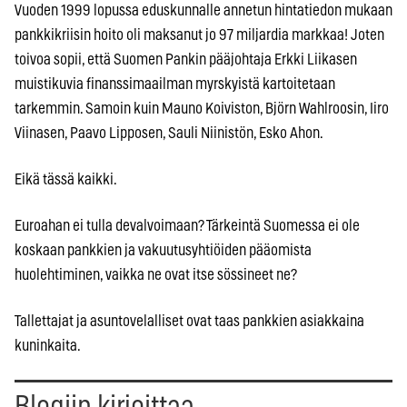
Vuoden 1999 lopussa eduskunnalle annetun hintatiedon mukaan
pankkikriisin hoito oli maksanut jo 97 miljardia markkaa! Joten
toivoa sopii, että Suomen Pankin pääjohtaja Erkki Liikasen
muistikuvia finanssimaailman myrskyistä kartoitetaan
tarkemmin. Samoin kuin Mauno Koiviston, Björn Wahlroosin, Iiro
Viinasen, Paavo Lipposen, Sauli Niinistön, Esko Ahon.
Eikä tässä kaikki.
Euroahan ei tulla devalvoimaan? Tärkeintä Suomessa ei ole
koskaan pankkien ja vakuutusyhtiöiden pääomista
huolehtiminen, vaikka ne ovat itse sössineet ne?
Tallettajat ja asuntovelalliset ovat taas pankkien asiakkaina
kuninkaita.
Blogiin kirjoittaa