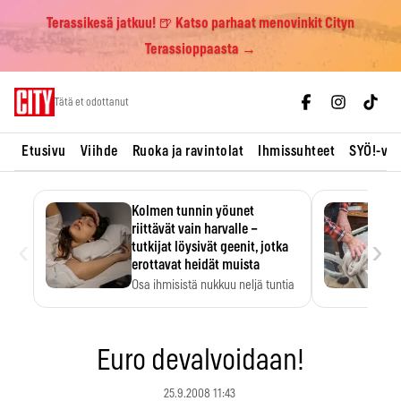
Terassikesä jatkuu! 🍺 Katso parhaat menovinkit Cityn
Terassioppaasta →
Skip
Tätä et odottanut
to
content
Etusivu
Viihde
Ruoka ja ravintolat
Ihmissuhteet
SYÖ!-vii
Kolmen tunnin yöunet
riittävät vain harvalle –
‹
›
tutkijat löysivät geenit, jotka
erottavat heidät muista
Osa ihmisistä nukkuu neljä tuntia
ja voi silti…
Euro devalvoidaan!
25.9.2008 11:43