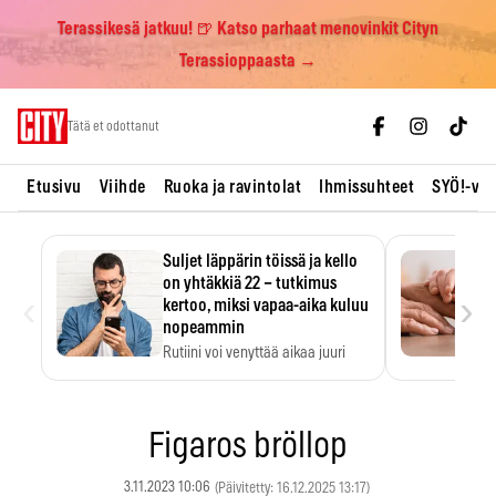
Terassikesä jatkuu! 🍺 Katso parhaat menovinkit Cityn
Terassioppaasta →
Skip
Tätä et odottanut
to
content
Etusivu
Viihde
Ruoka ja ravintolat
Ihmissuhteet
SYÖ!-vii
Suljet läppärin töissä ja kello
on yhtäkkiä 22 – tutkimus
‹
›
kertoo, miksi vapaa-aika kuluu
nopeammin
Rutiini voi venyttää aikaa juuri
silloin, kun sitä…
Figaros bröllop
3.11.2023 10:06
(Päivitetty: 16.12.2025 13:17)