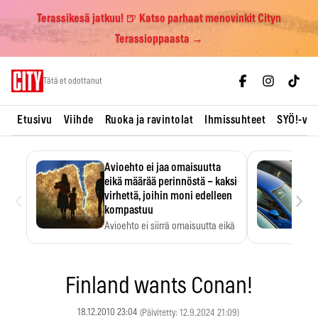
Terassikesä jatkuu! 🍺 Katso parhaat menovinkit Cityn
Terassioppaasta →
Skip
Tätä et odottanut
to
content
Etusivu
Viihde
Ruoka ja ravintolat
Ihmissuhteet
SYÖ!-vii
Avioehto ei jaa omaisuutta
eikä määrää perinnöstä – kaksi
‹
›
virhettä, joihin moni edelleen
kompastuu
Avioehto ei siirrä omaisuutta eikä
ratkaise perintöasioita.
Finland wants Conan!
18.12.2010 23:04
(Päivitetty: 12.9.2024 21:09)