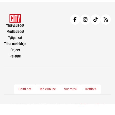
Yhteystiedot
Mediatiedot
Työpaikat
Tilaa uutiskirje
Ohjeet
Palaute
Deitti.net
TableOnline
Suomi24
Treffit24
© 2026 City.fi - Räväkkää sisältöä vuodesta -86 |
Evästeasetukset