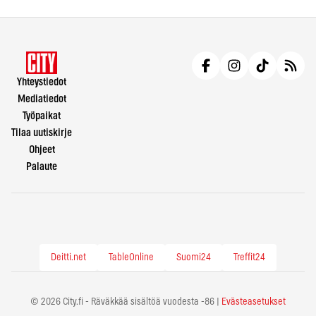
Yhteystiedot
Mediatiedot
Työpaikat
Tilaa uutiskirje
Ohjeet
Palaute
Deitti.net
TableOnline
Suomi24
Treffit24
© 2026 City.fi - Räväkkää sisältöä vuodesta -86 |
Evästeasetukset