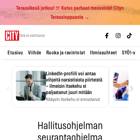
Terassikesä jatkuu! 🍺 Katso parhaat menovinkit Cityn
Terassioppaasta →
Skip
Tätä et odottanut
to
content
Etusivu
Viihde
Ruoka ja ravintolat
Ihmissuhteet
SYÖ!-vii
LinkedIn-profiili voi antaa
vihjeitä narsistisista piirteistä
‹
›
– ilmeisin itsekehu ei
paljastanut juuri mitään
Näkyvin itsekehu ei ennustanut
narsistisia piirteitä.
Hallitusohjelman
seurantaohjelma