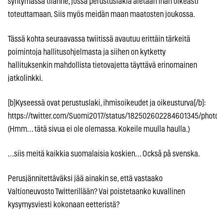
syntymässä tilanne, jossa perustuslakia aletaan ihan oikeasti
toteuttamaan. Siis myös meidän maan maatosten joukossa.
Tässä kohta seuraavassa twiitissä avautuu erittäin tärkeitä
poimintoja hallitusohjelmasta ja siihen on kytketty
hallituksenkin mahdollista tietovajetta täyttävä erinomainen
jatkolinkki.
[b]Kyseessä ovat perustuslaki, ihmisoikeudet ja oikeusturva[/b]:
https://twitter.com/Suomi2017/status/182502602284601345/photo
(Hmm… tätä sivua ei ole olemassa. Kokeile muulla haulla.)
…siis meitä kaikkia suomalaisia koskien… Också på svenska.
Perusjännitettäväksi jää ainakin se, että vastaako
Valtioneuvosto Twitterillään? Vai poistetaanko kuvallinen
kysymysviesti kokonaan eetteristä?