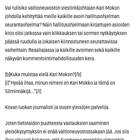
Vai tulisiko valtioneuvoston viestintäjohtajan Kari Mokon
johdolla kehityttää meille kaikille avoin hallitusohjelman
seurantaohjelma? Näin hallitusohjelmaan kirjattujen asioiden
kirjo olisi jatkossa vain klikkauksen tai sormen nytkäytyksen
päässä ruudulla ja jokaisen kiinnostuneen seurattavissa
vaiheittain. Reaaliajassa ja kaikille avoimen sekä kaikille
näkyvän kommentointimahdollisuuden kera.
[b]Kuka muistaa vielä Kari Mokon?[/b]
[i]"Hyvää iltaa, minun nimeni on Kari Mokko ja tämä on
Silminnäkijä…"[/i]
Kovan luokan journalisti ja isojen yleisöjen palvelija.
Joten tietotaidon puutteesta vastauksien saaminen
yleisökysymyksiin ei enää valtioneuvostossakaan jää. Jos siis