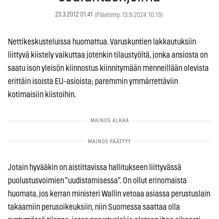
23.3.2012 01:41
(Päivitetty: 13.9.2024 10:19)
Nettikeskusteluissa huomattua. Varuskuntien lakkautuksiin
liittyvä kiistely vaikuttaa jotenkin tilaustyöltä, jonka ansiosta on
saatu ison yleisön kiinnostus kiinnitymään menneillään olevista
erittäin isoista EU-asioista; paremmin ymmärrettäviin
kotimaisiin kiistoihin.
Jotain hyvääkin on aistittavissa hallitukseen liittyvässä
puolustusvoimien "uudistamisessa". On ollut erinomaista
huomata, jos kerran ministeri Wallin vetoaa asiassa perustuslain
takaamiin perusoikeuksiin, niin Suomessa saattaa olla