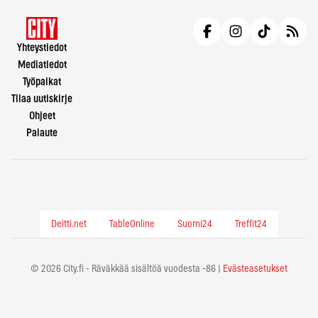
Yhteystiedot
Mediatiedot
Työpaikat
Tilaa uutiskirje
Ohjeet
Palaute
Deitti.net
TableOnline
Suomi24
Treffit24
© 2026 City.fi - Räväkkää sisältöä vuodesta -86 |
Evästeasetukset