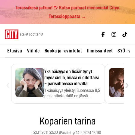
Terassikesä jatkuu! 🍺 Katso parhaat menovinkit Cityn
Terassioppaasta →
Skip
Tätä et odottanut
to
content
Etusivu
Viihde
Ruoka ja ravintolat
Ihmissuhteet
SYÖ!-vii
Yksinäisyys on lisääntynyt
myös siellä, missä ei odottaisi
‹
›
– parisuhteessa olevilla
Yksinäisyys yleistyi Suomessa 8,5
prosenttiyksikköä neljässä
vuodessa. Se…
Koparien tarina
22.11.2011 22:30
(Päivitetty: 14.9.2024 13:16)