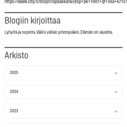
https://www.city.fi/blogit/rapsakkata/jesp+pk+1981+gt+osa+6/13
Blogiin kirjoittaa
Lyhyitä ja nopeita. Väliin vähän pitempiäkin. Elämän eri alueilta.
Arkisto
2025
2024
2023