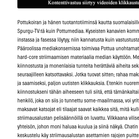
Pottukoiran ja hänen tuotantotiiminsä kautta suomalaisille 
Spurgu-TV:tä kuin Pottumediaa. Kyseisten kanavien komm
instassa ja fasessa löytyy, niin kannatusta kuin vastustusta 
Pääroolissa mediakonsernissa toimivaa Pottua unohtamatta.
hard-core striimaamisen materiaalia median käyttöön. Me
kiinnostusta ja monenlaisia tunteita herättäviä aiheita se
seuraajilleen katsottavaksi. Jotka tuovat sitten; rahaa m
ja saamiseksi, paljon uutisten klikkauksia. Etenkin nuore
kiinnostukseni tähän aiheeseen tuli siitä, että tämänkaltai
henkilö, joka on siis jo tunnettu some-maailmassa, voi yrit
maksavat katsojat eli tilaajat saavat kaikkea sitä, mitä ku
striimausalustan pelisäännöillä on luvattu. Vilkkaana vil
yhteisön, johon moni haluaa kuulua ja siinä näkyä. Chatin 
keskustelu käy striimausalustan asettamien rajojen puitte