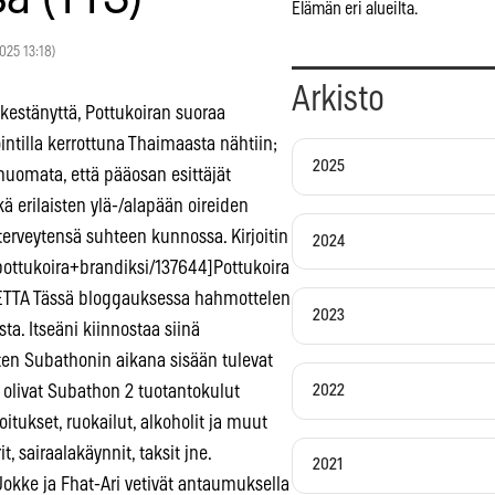
Elämän eri alueilta.
2025 13:18)
Arkisto
 kestänyttä, Pottukoiran suoraa
ntilla kerrottuna Thaimaasta nähtiin;
2025
 huomata, että pääosan esittäjät
ä erilaisten ylä-/alapään oireiden
 terveytensä suhteen kunnossa. Kirjoitin
2024
/pottukoira+brandiksi/137644]Pottukoira
ETTA Tässä bloggauksessa hahmottelen
2023
a. Itseäni kiinnostaa siinä
ten Subathonin aikana sisään tulevat
2022
olivat Subathon 2 tuotantokulut
itukset, ruokailut, alkoholit ja muut
t, sairaalakäynnit, taksit jne.
2021
Jokke ja Fhat-Ari vetivät antaumuksella