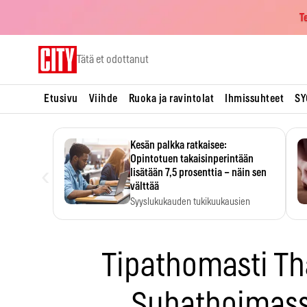
T
Skip
Tätä et odottanut
to
content
Etusivu
Viihde
Ruoka ja ravintolat
Ihmissuhteet
SY
Kesän palkka ratkaisee:
Opintotuen takaisinperintään
‹
lisätään 7,5 prosenttia – näin sen
välttää
Syyslukukauden tukikuukausien
määrä ratkeaa sillä, mitä kesällä
ehti…
Tipathomasti T
Subathoimass