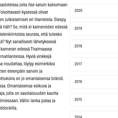
ikasloteissa joita itse satuin katsomaan
2020
ivottavasti kyseessä olivat
jen julkistamiset eri tilanteista. Sleepy
tä häh? Se, mitä ei kameroiden edessä
2019
elenkiintoista seurata, että tuleeko
itä? Nyt sanallisesti lähetyksessä
2018
 ja kameran edessä Thaimaassa
matilanteissa. Hyviä vinkkejä
a noudattaa, löytyy esimerkiksi
2017
ten eteenpäin sanoin ja
ottukoira on jo omanlaisensa brändi.
2016
ssa. Omanlaisensa esikuva ja
aja, jolla on savolaisuuden kautta
2015
miessaan. Väliin lanka palaa ja
addockilla.
2014