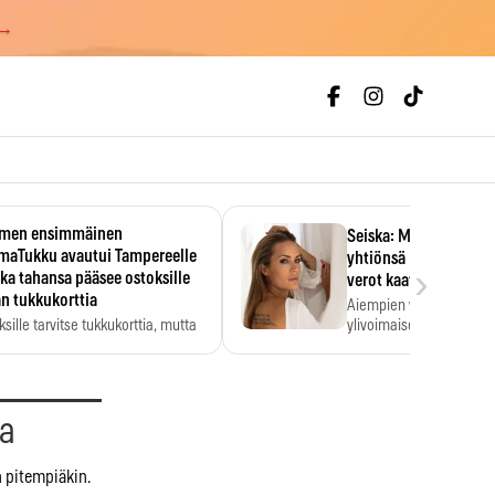
 →
men ensimmäinen
Seiska: Martina Aitole
smaTukku avautui Tampereelle
yhtiönsä konkurssiin 
›
ka tahansa pääsee ostoksille
verot kaatoivat firma
n tukkukorttia
Aiempien vuosien verorä
ksille tarvitse tukkukorttia, mutta
ylivoimaiseksi esteeksi.
kköhinta kannattaa tarkistaa itse.
aa
n pitempiäkin.