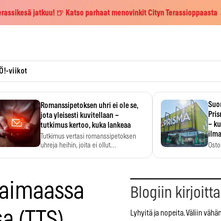
erassikesä jatkuu! 🍺 Katso parhaat menovinkit Cityn Terassioppaasta
Ö!-viikot
Suo
Romanssipetoksen uhri ei ole se,
Pri
jota yleisesti kuvitellaan –
– ku
tutkimus kertoo, kuka lankeaa
ilma
Tutkimus vertasi romanssipetoksen
uhreja heihin, joita ei ollut…
Osto
yksi
haimaassa
Blogiin kirjoitt
a (TTS)
Lyhyitä ja nopeita. Väliin vähä