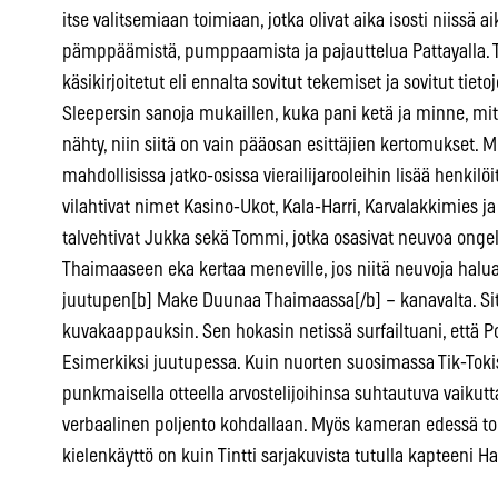
itse valitsemiaan toimiaan, jotka olivat aika isosti niissä a
pämppäämistä, pumppaamista ja pajauttelua Pattayalla. To
käsikirjoitetut eli ennalta sovitut tekemiset ja sovitut tieto
Sleepersin sanoja mukaillen, kuka pani ketä ja minne, mi
nähty, niin siitä on vain pääosan esittäjien kertomukset. Mi
mahdollisissa jatko-osissa vierailijarooleihin lisää henkilö
vilahtivat nimet Kasino-Ukot, Kala-Harri, Karvalakkimies
talvehtivat Jukka sekä Tommi, jotka osasivat neuvoa ongel
Thaimaaseen eka kertaa meneville, jos niitä neuvoja halua
juutupen[b] Make Duunaa Thaimaassa[/b] – kanavalta. Sit
kuvakaappauksin. Sen hokasin netissä surfailtuani, että P
Esimerkiksi juutupessa. Kuin nuorten suosimassa Tik-Toki
punkmaisella otteella arvostelijoihinsa suhtautuva vaikutt
verbaalinen poljento kohdallaan. Myös kameran edessä toi
kielenkäyttö on kuin Tintti sarjakuvista tutulla kapteeni H