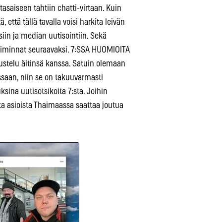
asaiseen tahtiin chatti-virtaan. Kuin
, että tällä tavalla voisi harkita leivän
siin ja median uutisointiin. Sekä
poiminnat seuraavaksi. 7:SSA HUOMIOITA
telu äitinsä kanssa. Satuin olemaan
lussaan, niin se on takuuvarmasti
sina uutisotsikoita 7:sta. Joihin
ista asioista Thaimaassa saattaa joutua