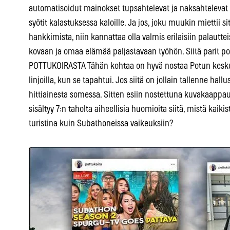
automatisoidut mainokset tupsahtelevat ja naksahtelevat t
syötit kalastuksessa kaloille. Ja jos, joku muukin miettii sitä
hankkimista, niin kannattaa olla valmis erilaisiin palauttei
kovaan ja omaa elämää paljastavaan työhön. Siitä parit 
POTTUKOIRASTA Tähän kohtaa on hyvä nostaa Potun keskus
linjoilla, kun se tapahtui. Jos siitä on jollain tallenne hal
hittiainesta somessa. Sitten esiin nostettuna kuvakaappauk
sisältyy 7:n taholta aiheellisia huomioita siitä, mistä kaik
turistina kuin Subathoneissa vaikeuksiin?