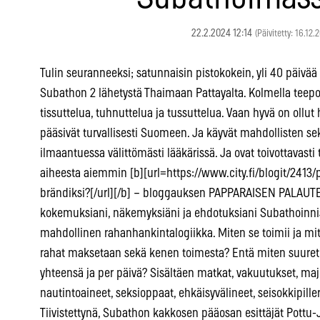
22.2.2024 12:14
(Päivitetty: 16.12.
Tulin seuranneeksi; satunnaisin pistokokein, yli 40 päivää
Subathon 2 lähetystä Thaimaan Pattayalta. Kolmella teepoi
tissuttelua, tuhnuttelua ja tussuttelua. Vaan hyvä on ollut
pääsivät turvallisesti Suomeen. Ja käyvät mahdollisten sek
ilmaantuessa välittömästi lääkärissä. Ja ovat toivottavasti
aiheesta aiemmin [b][url=https://www.city.fi/blogit/2413
brändiksi?[/url][/b] – bloggauksen PAPPARAISEN PALAUT
kokemuksiani, näkemyksiäni ja ehdotuksiani Subathoinnist
mahdollinen rahanhankintalogiikka. Miten se toimii ja mi
rahat maksetaan sekä kenen toimesta? Entä miten suuret 
yhteensä ja per päivä? Sisältäen matkat, vakuutukset, majo
nautintoaineet, seksioppaat, ehkäisyvälineet, seisokkipilleri
Tiivistettynä, Subathon kakkosen pääosan esittäjät Pottu-