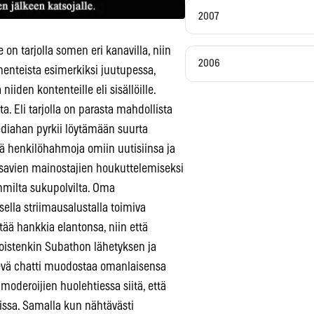
2007
on tarjolla somen eri kanavilla, niin
2006
enteista esimerkiksi juutupessa,
niiden kontenteille eli sisällöille.
 Eli tarjolla on parasta mahdollista
diahan pyrkii löytämään suurta
kä henkilöhahmoja omiin uutisiinsa ja
aksavien mainostajien houkuttelemiseksi
mmilta sukupolvilta. Oma
sella striimausalustalla toimiva
tää hankkia elantonsa, niin että
lloistenkin Subathon lähetyksen ja
isevä chatti muodostaa omanlaisensa
moderoijien huolehtiessa siitä, että
issa. Samalla kun nähtävästi