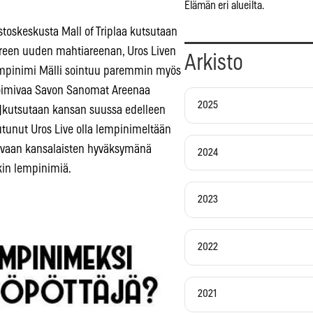
Elämän eri alueilta.
stoskeskusta Mall of Triplaa kutsutaan
ereen uuden mahtiareenan, Uros Liven
Arkisto
 lempinimi Mälli sointuu paremmin myös
 toimivaa Savon Sanomat Areenaa
2025
a]kutsutaan kansan suussa edelleen
outunut Uros Live olla lempinimeltään
ti, vaan kansalaisten hyväksymänä
2024
kin lempinimiä.
2023
2022
2021