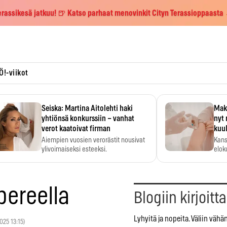
erassikesä jatkuu! 🍺 Katso parhaat menovinkit Cityn Terassioppaasta
Ö!-viikot
Seiska: Martina Aitolehti haki
Maks
yhtiönsä konkurssiin – vanhat
nyt 
verot kaatoivat firman
kuu
Aiempien vuosien verorästit nousivat
Kans
ylivoimaiseksi esteeksi.
elok
pereella
Blogiin kirjoitt
Lyhyitä ja nopeita. Väliin vähä
2025 13:15)