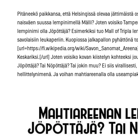
Pitäneekö paikkansa, että Helsingissä olevaa jättimäistä o
naisväen suussa lempinimellä Mälli? Joten voisiko Tamp
lempinimi olla Jöpöttäjä? Esimerkiksi tuo Mall of Tripla
savolaisiin leukaperiin. Kuopiossa jalkapallon pyhättönä
[url=https://fi.wikipedia.org/wiki/Savon_Sanomat_Areen
Keskariksi.[/url] Joten voisiko kovan kiistelyn kohteeksi j
Jöpöttäjä? Tai Nöpöttäjä? Tai jokin muu? Ei siis virallises
hellittelynimenä. Ja voihan mahtiareenalla olla useampia