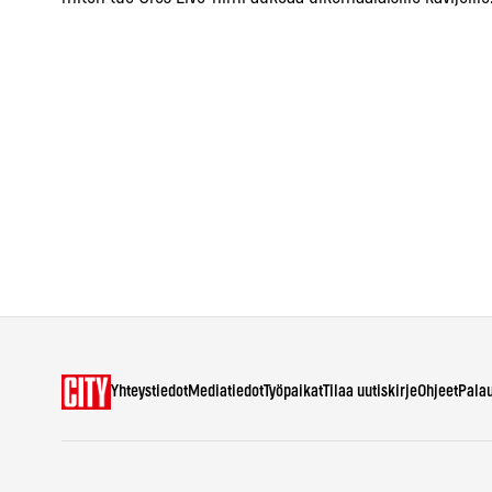
Yhteystiedot
Mediatiedot
Työpaikat
Tilaa uutiskirje
Ohjeet
Pala