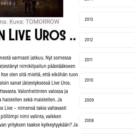
2013
2012
mestä varmasti jatkuu. Nyt somessa
2011
ärjestänyt nimikilpailun päästääkseen
Itse olen sitä mieltä, että eiköhän tuon
2010
aisin sanat järjestyksessä Live Uros.
tavasta. Valonheitinten valossa ja
 haistellen sekä maistellen. Ja
2009
s Live – nimensä takia valtavasti
i pöllömpi nimi valinta, vaikken
2008
van yrityksen taakse kytkeytyykään? Ja
.