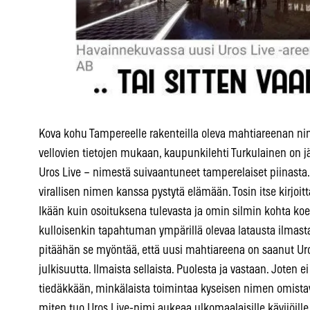
Kova kohu Tampereelle rakenteilla oleva mahtiareenan ni
vellovien tietojen mukaan, kaupunkilehti Turkulainen on j
Uros Live – nimestä suivaantuneet tamperelaiset piinasta. 
virallisen nimen kanssa pystytä elämään. Tosin itse kirjoitt
Ikään kuin osoituksena tulevasta ja omin silmin kohta koet
kulloisenkin tapahtuman ympärillä olevaa latausta ilmasta
pitäähän se myöntää, että uusi mahtiareena on saanut Uro
julkisuutta. Ilmaista sellaista. Puolesta ja vastaan. Joten e
tiedäkkään, minkälaista toimintaa kyseisen nimen omista
miten tuo Uros Live-nimi aukeaa ulkomaalaisille kävijöille