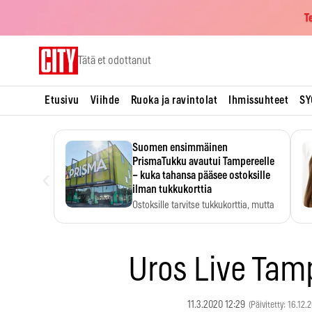
T
Skip
Tätä et odottanut
to
content
Etusivu
Viihde
Ruoka ja ravintolat
Ihmissuhteet
SY
Suomen ensimmäinen
PrismaTukku avautui Tampereelle
‹
– kuka tahansa pääsee ostoksille
ilman tukkukorttia
Ostoksille tarvitse tukkukorttia, mutta
yksikköhinta kannattaa tarkistaa itse.
Uros Live Tam
11.3.2020 12:29
(Päivitetty: 16.12.