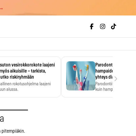
 →
uton vesirokkorokote laajeni
Parodontiitti on ylei
myös aikuisille – tarkista,
hampaiden reikiintym
›
lutko riskiryhmään
yhteys diabetekseen
allinen rokotusohjelma laajeni
Parodontiitti on Suomes
uun alussa.
kuin hampaiden reikiint
aa
n pitempiäkin.