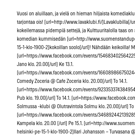
Vuosi on aluillaan, ja vielä on hieman hiljaista komediaklub
tarjontaa ois! [url=http://www.lavaklubi.fi/]Lavaklubilla[
kokeilemassa pidempiä settejä, ja Kulttuuritalolla taas o
komedian kummisedän [url=http://www.suomenstandupclub
15-1-klo-1900-2]kokoillan soolo[/url]! Nähdään keikoilla! Ma
[url=https://www.facebook.com/events/1546834025642255.
Jano klo. 20.00[/url] Ke 13.1.
[url=https://www.facebook.com/events/166089866750244
Comedy Zoceria @ Cafe Zoceria klo. 20.00[/url] To 14.1.
[url=https://www.facebook.com/events/923353374384954
Pub klo. 19.00[/url] To 14.1. [url=https://www.facebook.c
Solmussa -klubi @ Olutravintola Solmu klo. 20.00[/url] To 
[url=https://www.facebook.com/events/346892442139285
Kampela klo. 20.00 [/url] Pe 15.1. [url=http://www.suomen
helsinki-pe-15-1-klo-1900-2]Ilari Johansson – Turvasana @ K