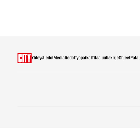
Yhteystiedot
Mediatiedot
Työpaikat
Tilaa uutiskirje
Ohjeet
Pala