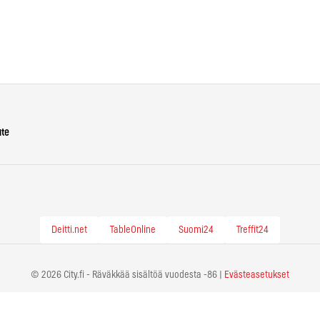
ute
Deitti.net
TableOnline
Suomi24
Treffit24
© 2026 City.fi - Räväkkää sisältöä vuodesta -86 |
Evästeasetukset