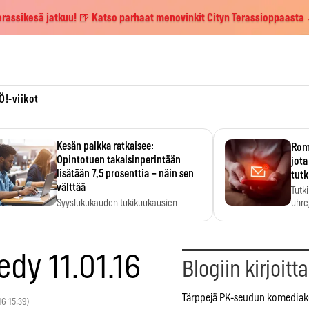
erassikesä jatkuu! 🍺 Katso parhaat menovinkit Cityn Terassioppaasta
Ö!-viikot
Kesän palkka ratkaisee:
Roma
Opintotuen takaisinperintään
jota
lisätään 7,5 prosenttia – näin sen
tutk
välttää
Tutk
Syyslukukauden tukikuukausien
uhrej
määrä ratkeaa sillä, mitä kesällä
ehti…
dy 11.01.16
Blogiin kirjoitt
Tärppejä PK-seudun komediake
016 15:39)