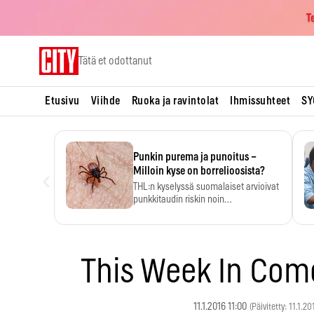
T
Skip
Tätä et odottanut
to
content
Etusivu
Viihde
Ruoka ja ravintolat
Ihmissuhteet
SY
Punkin purema ja punoitus –
‹
Milloin kyse on borrelioosista?
THL:n kyselyssä suomalaiset arvioivat
punkkitaudin riskin noin
kymmenkertaiseksi…
This Week In Come
11.1.2016 11:00
(Päivitetty: 11.1.2