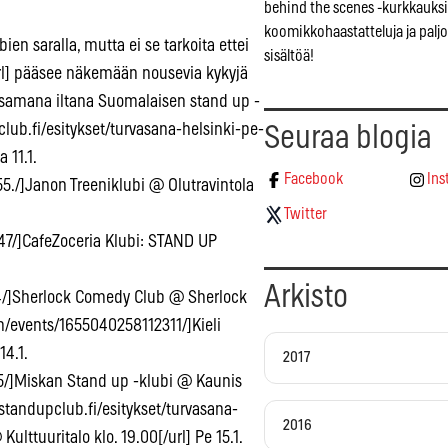
behind the scenes -kurkkauksi
koomikkohaastatteluja ja pal
ien saralla, mutta ei se tarkoita ettei
sisältöä!
/url] pääsee näkemään nousevia kykyjä
n samana iltana Suomalaisen stand up -
.fi/esitykset/turvasana-helsinki-pe-
Seuraa blogia
 11.1.
Facebook
Ins
/]Janon Treeniklubi @ Olutravintola
Twitter
7/]CafeZoceria Klubi: STAND UP
Arkisto
/]Sherlock Comedy Club @ Sherlock
om/events/1655040258112311/]Kieli
14.1.
2017
/]Miskan Stand up -klubi @ Kaunis
standupclub.fi/esitykset/turvasana-
2016
ulttuuritalo klo. 19.00[/url] Pe 15.1.