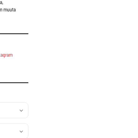
a,
jon muuta
tagram