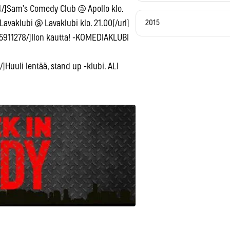
/]Sam’s Comedy Club @ Apollo klo.
2015
 Lavaklubi @ Lavaklubi klo. 21.00[/url]
45911278/]Ilon kautta! -KOMEDIAKLUBI
uuli lentää, stand up -klubi. ALI