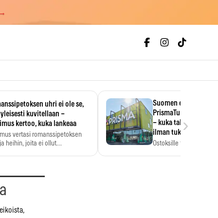
 →
Suomen ensimmäine
nssipetoksen uhri ei ole se,
PrismaTukku avautui 
 yleisesti kuvitellaan –
›
– kuka tahansa pääsee
imus kertoo, kuka lankeaa
ilman tukkukorttia
imus vertasi romanssipetoksen
a heihin, joita ei ollut…
Ostoksille tarvitse tukku
yksikköhinta kannattaa t
aa
ikoista,