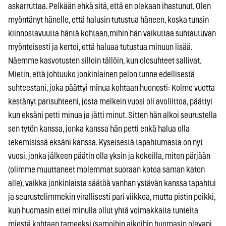
askarruttaa. Pelkään ehkä sitä, että en olekaan ihastunut. Olen
myöntänyt hänelle, että halusin tutustua häneen, koska tunsin
kiinnostavuutta häntä kohtaan,mihin hän vaikuttaa suhtautuvan
myönteisesti ja kertoi, että haluaa tutustua minuun lisää.
Näemme kasvotusten silloin tällöin, kun olosuhteet sallivat.
Mietin, että johtuuko jonkinlainen pelon tunne edellisestä
suhteestani, joka päättyi minua kohtaan huonosti: Kolme vuotta
kestänyt parisuhteeni, josta melkein vuosi oli avoliittoa, päättyi
kun eksäni petti minua ja jätti minut. Sitten hän alkoi seurustella
sen tytön kanssa, jonka kanssa hän petti enkä halua olla
tekemisissä eksäni kanssa. Kyseisestä tapahtumasta on nyt
vuosi, jonka jälkeen päätin olla yksin ja kokeilla, miten pärjään
(olimme muuttaneet molemmat suoraan kotoa saman katon
alle), vaikka jonkinlaista säätöä vanhan ystävän kanssa tapahtui
ja seurustelimmekin virallisesti pari viikkoa, mutta pistin poikki,
kun huomasin ettei minulla ollut yhtä voimakkaita tunteita
miestä kohtaan tarpeeksi (samoihin aikoihin huomasin olevani