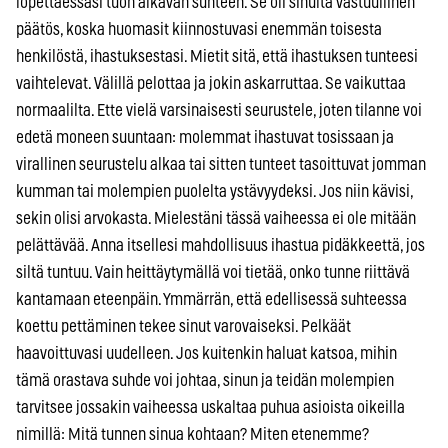
lopettaessasi tuon alkavan suhteen. Se oli sinulta vastuullinen
päätös, koska huomasit kiinnostuvasi enemmän toisesta
henkilöstä, ihastuksestasi. Mietit sitä, että ihastuksen tunteesi
vaihtelevat. Välillä pelottaa ja jokin askarruttaa. Se vaikuttaa
normaalilta. Ette vielä varsinaisesti seurustele, joten tilanne voi
edetä moneen suuntaan: molemmat ihastuvat tosissaan ja
virallinen seurustelu alkaa tai sitten tunteet tasoittuvat jomman
kumman tai molempien puolelta ystävyydeksi. Jos niin kävisi,
sekin olisi arvokasta. Mielestäni tässä vaiheessa ei ole mitään
pelättävää. Anna itsellesi mahdollisuus ihastua pidäkkeettä, jos
siltä tuntuu. Vain heittäytymällä voi tietää, onko tunne riittävä
kantamaan eteenpäin. Ymmärrän, että edellisessä suhteessa
koettu pettäminen tekee sinut varovaiseksi. Pelkäät
haavoittuvasi uudelleen. Jos kuitenkin haluat katsoa, mihin
tämä orastava suhde voi johtaa, sinun ja teidän molempien
tarvitsee jossakin vaiheessa uskaltaa puhua asioista oikeilla
nimillä: Mitä tunnen sinua kohtaan? Miten etenemme?