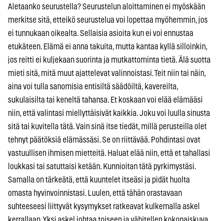
Aletaanko seurustella? Seurustelun aloittaminen ei myöskään
merkitse sitä, etteikö seurustelua voi lopettaa myöhemmin, jos
ei tunnukaan oikealta. Sellaisia asioita kun ei voi ennustaa
etukäteen. Elämä ei anna takuita, mutta kantaa kyllä silloinkin,
jos reitti ei kuljekaan suorinta ja mutkattominta tietä. Älä suotta
mieti sitä, mitä muut ajattelevat valinnoistasi. Teit niin tai näin,
aina voi tulla sanomisia entisiltä säädöiltä, kavereilta,
sukulaisilta tai keneltä tahansa. Et koskaan voi elää elämääsi
niin, että valintasi miellyttäisivät kaikkia. Joku voi luulla sinusta
sitä tai kuvitella tätä. Vain sinä itse tiedät, millä perusteilla olet
tehnyt päätöksiä elämässäsi. Se on riittävää. Pohdintasi ovat
vastuullisen ihmisen mietteitä. Haluat elää niin, että et tahallasi
loukkasi tai satuttaisi ketään. Kunnioitan tätä pyrkimystäsi.
Samalla on tärkeätä, että kuuntelet itseäsi ja pidät huolta
omasta hyvinvoinnistasi. Luulen, että tähän orastavaan
suhteeseesi liittyvät kysymykset ratkeavat kulkemalla askel
kerrallaan. Yksi askel johtaa toiseen ja vähitellen kokonaiskuva