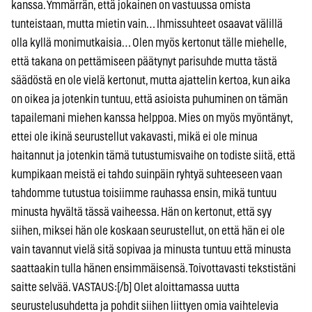
kanssa. Ymmärrän, että jokainen on vastuussa omista
tunteistaan, mutta mietin vain… Ihmissuhteet osaavat välillä
olla kyllä monimutkaisia… Olen myös kertonut tälle miehelle,
että takana on pettämiseen päätynyt parisuhde mutta tästä
säädöstä en ole vielä kertonut, mutta ajattelin kertoa, kun aika
on oikea ja jotenkin tuntuu, että asioista puhuminen on tämän
tapailemani miehen kanssa helppoa. Mies on myös myöntänyt,
ettei ole ikinä seurustellut vakavasti, mikä ei ole minua
haitannut ja jotenkin tämä tutustumisvaihe on todiste siitä, että
kumpikaan meistä ei tahdo suinpäin ryhtyä suhteeseen vaan
tahdomme tutustua toisiimme rauhassa ensin, mikä tuntuu
minusta hyvältä tässä vaiheessa. Hän on kertonut, että syy
siihen, miksei hän ole koskaan seurustellut, on että hän ei ole
vain tavannut vielä sitä sopivaa ja minusta tuntuu että minusta
saattaakin tulla hänen ensimmäisensä. Toivottavasti tekstistäni
saitte selvää. VASTAUS:[/b] Olet aloittamassa uutta
seurustelusuhdetta ja pohdit siihen liittyen omia vaihtelevia