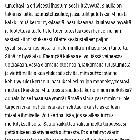
tunteitasi ja erityisesti ihastumisesi riittävyyttä. Sinulla on
takanasi pitkä seurustelusuhde, jossa tulit petetyksi. Minusta
kaikki, mitä kerrot nykyisestä ihastuksestasi kuulostaa hyvältä
ja luotettavalta. Teit aloitteen tutustuaksesi häneen ja hän
vastasi kiinnostukseesi. Olette keskustelleet paljon
syvällisistäkin asioista ja molemmilla on ihastuksen tunteita.
Siinä on hyvä alku. Enempää kukaan ei voi tässä vaiheessa
tietääkään. Vasta elämällä eteenpäin, jatkamalla tutustumista
ja viettämällä aikaa yhdessä selviää, mitä suhteestanne
kehittyy. Olet kertonut ihastuksellesi paljon menneisyydestäsi,
mutta et kaikkea. Mitä tuosta säädöstä kertominen merkitsisi?
Auttaisiko se ihastusta ymmärtämään sinua paremmin? Ei ole
tarpeen eikä mahdollistakaan selittää jokaista askeltaan
toiselle ihmiselle. Voit kertoa lisää, jos se alkaa tuntua
merkitykselliseltä. Säätö vaikuttaa välivaiheelta toipuessasi
pettämiseen päättyneestä suhteesta. Et ole tehnyt väärin