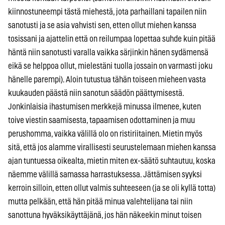
kiinnostuneempi tästä miehestä, jota parhaillani tapailen niin
sanotusti ja se asia vahvisti sen, etten ollut miehen kanssa
tosissani ja ajattelin että on reilumpaa lopettaa suhde kuin pitää
häntä niin sanotusti varalla vaikka särjinkin hänen sydämensä
eikä se helppoa ollut, mielestäni tuolla jossain on varmasti joku
hänelle parempi). Aloin tutustua tähän toiseen mieheen vasta
kuukauden päästä niin sanotun säädön päättymisestä.
Jonkinlaisia ihastumisen merkkejä minussa ilmenee, kuten
toive viestin saamisesta, tapaamisen odottaminen ja muu
perushomma, vaikka välillä olo on ristiriitainen. Mietin myös
sitä, että jos alamme virallisesti seurustelemaan miehen kanssa
ajan tuntuessa oikealta, mietin miten ex-säätö suhtautuu, koska
näemme välillä samassa harrastuksessa. Jättämisen syyksi
kerroin silloin, etten ollut valmis suhteeseen (ja se oli kyllä totta)
mutta pelkään, että hän pitää minua valehtelijana tai niin
sanottuna hyväksikäyttäjänä, jos hän näkeekin minut toisen