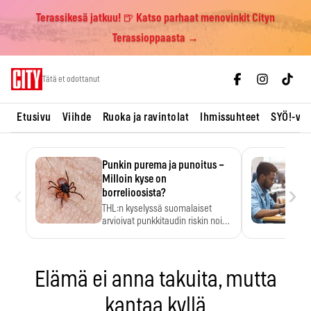
Terassikesä jatkuu! 🍺 Katso parhaat menovinkit Cityn
Terassioppaasta →
Skip
Tätä et odottanut
to
content
Etusivu
Viihde
Ruoka ja ravintolat
Ihmissuhteet
SYÖ!-vii
Punkin purema ja punoitus –
Milloin kyse on
‹
›
borrelioosista?
THL:n kyselyssä suomalaiset
arvioivat punkkitaudin riskin noin
kymmenkertaiseksi…
Elämä ei anna takuita, mutta
kantaa kyllä