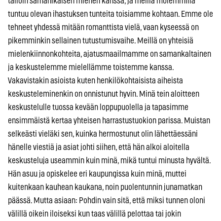
tällöin samanikäisen miehen kanssa, ja meillä molemmilla
tuntuu olevan ihastuksen tunteita toisiamme kohtaan. Emme ole
tehneet yhdessä mitään romanttista vielä, vaan kyseessä on
pikemminkin sellainen tutustumisvaihe. Meillä on yhteisiä
mielenkiinnonkohteita, ajatusmaailmamme on samankaltainen
ja keskustelemme mielellämme toistemme kanssa.
Vakavistakin asioista kuten henkilökohtaisista aiheista
keskusteleminenkin on onnistunut hyvin. Minä tein aloitteen
keskustelulle tuossa kevään loppupuolella ja tapasimme
ensimmäistä kertaa yhteisen harrastustuokion parissa. Muistan
selkeästi vieläki sen, kuinka hermostunut olin lähettäessäni
hänelle viestiä ja asiat johti siihen, että hän alkoi aloitella
keskusteluja useammin kuin minä, mikä tuntui minusta hyvältä.
Hän asuu ja opiskelee eri kaupungissa kuin minä, muttei
kuitenkaan kauhean kaukana, noin puolentunnin junamatkan
päässä. Mutta asiaan: Pohdin vain sitä, että miksi tunnen oloni
välillä oikein iloiseksi kun taas välillä pelottaa tai jokin