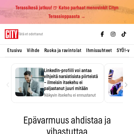
Terassikesä jatkuu! 🍺 Katso parhaat menovinkit Cityn
Terassioppaasta →
Skip
Tätä et odottanut
to
content
Etusivu
Viihde
Ruoka ja ravintolat
Ihmissuhteet
SYÖ!-vii
LinkedIn-profiili voi antaa
vihjeitä narsistisista piirteistä
‹
›
– ilmeisin itsekehu ei
paljastanut juuri mitään
Näkyvin itsekehu ei ennustanut
narsistisia piirteitä.
Epävarmuus ahdistaa ja
vihastuttaa