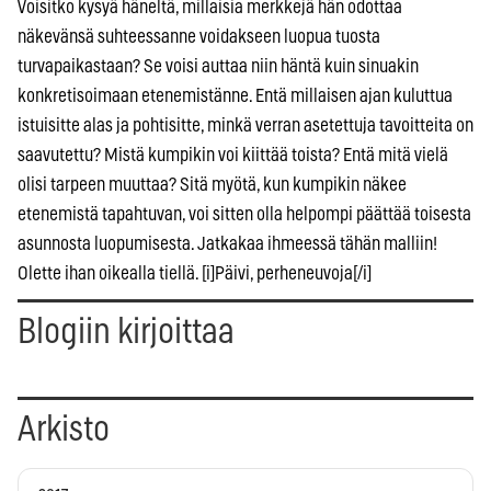
Voisitko kysyä häneltä, millaisia merkkejä hän odottaa
näkevänsä suhteessanne voidakseen luopua tuosta
turvapaikastaan? Se voisi auttaa niin häntä kuin sinuakin
konkretisoimaan etenemistänne. Entä millaisen ajan kuluttua
istuisitte alas ja pohtisitte, minkä verran asetettuja tavoitteita on
saavutettu? Mistä kumpikin voi kiittää toista? Entä mitä vielä
olisi tarpeen muuttaa? Sitä myötä, kun kumpikin näkee
etenemistä tapahtuvan, voi sitten olla helpompi päättää toisesta
asunnosta luopumisesta. Jatkakaa ihmeessä tähän malliin!
Olette ihan oikealla tiellä. [i]Päivi, perheneuvoja[/i]
Blogiin kirjoittaa
Arkisto