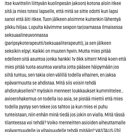
itse kuvittelin liittyvän kuolinpesän jakoon) kotona aloin itkee
sitä ja mies totesi lapselle, että mitä se sitte odotti kun lapsi
sanoi että äiti itkee. Tuon jälkeen aloimme kuitenkin lähentyä
pikku hiljaa. Lopulta kävimme sexpon tarjoamassa ilmaisessa
seksuaalineuvonnassa
(paripsykoterapeutti/seksuaaliterapeutti), ja sen jälkeen
seksikin elpyi. Kaikki on muuten hyvin. Mutta mies pitää
edelleen sitä asuntoa jonka hankki 1v 8kk sitten! Minä koen että
mies pitää tuota asuntoa varalta jotta pääsee häipymään jos
siltä tuntuu, sen takia olen välillä todella vihainen, en jaksa
epävarmuutta se ahdistaa. Mitä siis voisin tehdä
ahdistukselleni? myöskin menneet loukkaukset kummittelee..
avioerohakemus on todella iso asia, se pistää miettii että mies
todella pystyy sen tekee jos tahtoo ja kun mies ei puhu
tunteistaan, niin enhän minä tiedä jos jokin on vialla. Mitä tässä
tilanteessa voi tehdä? Voiko menneitten asioiden aiheuttamalle
epävarmuudelle ja vihaisuudelle tehdä mitään? VASTAUS:[/b]