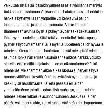
Vaikuttaa siltä, että jossakin vaiheessa asiat välillänne menivät
tiukkaan umpisolmuun. Seksuaalinen haluttomuus on herkkä ja
hankala kysymys ja sen ympärille voi kehkeytyä paljon
loukkaantumista ja puhumattomuutta. Saitte kuitenkin
tilanteeseen avun ja löysitte puheyhteyden sekä seksuaalisen
läheisyyden uudelleen. Siitä teitä voi onnitella! Haitte apua ja
pystyitte hyödyntämään sitä ja löysitte uudelleen paljon hyvää ja
toimivaa. Sinua kuitenkin huolettaa se, että mies pitää edelleen
asuntoa, jonka hän erillään asumisenne aikana hankki. Voisiko
ajatella, että meillä on jokaisella omat aikataulumme? Ehkä
mieheltäsi vie enemmän aikaa alkaa luottaa siihen,että hyvä
muutos välillänne kestää. Entä, jos yrittäisit nyt rauhoittua ja
keskittyisit nauttimaan siitä, että pääasia eli teidän
yhteiselämänne toimii ja odottelisit rauhassa, mihin tahtiin
miehesi tekee ratkaisua asunnon suhteen. Joskus sellainen
päätös voi nopeutuakin, kun ei tunnu, että sitä kohti hoputetaan.