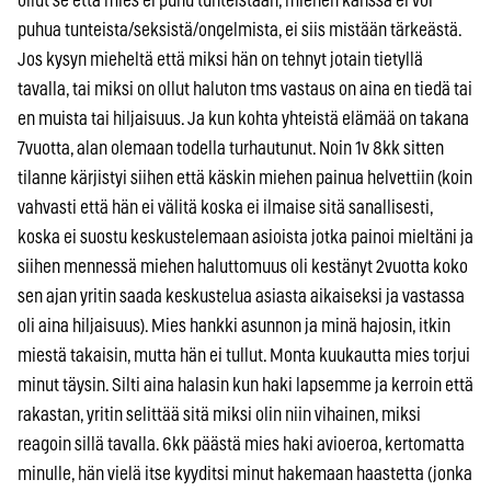
ollut se että mies ei puhu tunteistaan, miehen kanssa ei voi
puhua tunteista/seksistä/ongelmista, ei siis mistään tärkeästä.
Jos kysyn mieheltä että miksi hän on tehnyt jotain tietyllä
tavalla, tai miksi on ollut haluton tms vastaus on aina en tiedä tai
en muista tai hiljaisuus. Ja kun kohta yhteistä elämää on takana
7vuotta, alan olemaan todella turhautunut. Noin 1v 8kk sitten
tilanne kärjistyi siihen että käskin miehen painua helvettiin (koin
vahvasti että hän ei välitä koska ei ilmaise sitä sanallisesti,
koska ei suostu keskustelemaan asioista jotka painoi mieltäni ja
siihen mennessä miehen haluttomuus oli kestänyt 2vuotta koko
sen ajan yritin saada keskustelua asiasta aikaiseksi ja vastassa
oli aina hiljaisuus). Mies hankki asunnon ja minä hajosin, itkin
miestä takaisin, mutta hän ei tullut. Monta kuukautta mies torjui
minut täysin. Silti aina halasin kun haki lapsemme ja kerroin että
rakastan, yritin selittää sitä miksi olin niin vihainen, miksi
reagoin sillä tavalla. 6kk päästä mies haki avioeroa, kertomatta
minulle, hän vielä itse kyyditsi minut hakemaan haastetta (jonka