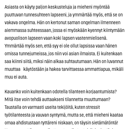
Asiasta on käyty paljon keskusteluja ja mieheni myöntää
puuttuvan tunnesuhteen lapseeni, ja ymmärtää myös, että se on
vakava ongelma. Hän on kertonut saman ongelman ilmenneen
aiemmassa suhteessaan, jossa ei myöskään kyennyt kiintymään
avopuolison lapseen vaan koki lapsen vastenmielisenä.
Ymmärtää myös sen, että syy ei ole ollut lapsissa vaan hänen
omissa tunnejumeissa, jos niin voi asian ilmaista. Ei kuitenkaan
saa kiinni siitä, miksi näin alkaa suhtautumaan. Hän on luvannut
muuttaa käytöstään ja hakea tarvittaessa ammattiapua, mikäli
muu ei auta.
Kauanko voin kuitenkaan odotella tilanteen korjaantumista?
Mitä itse voin tehdä auttaakseni tilannetta muuttumaan?
Taustalla on varmasti useita tekijöitä, kuten stressit
työtilanteesta ja vauvan syntymä, mutta se, että mieheni kaataa
omaa ahdistustaan tyttäreni niskaan, on täysin sietämätöntä!