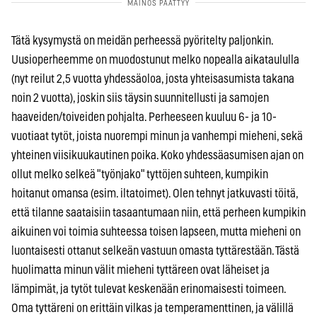
Tätä kysymystä on meidän perheessä pyöritelty paljonkin.
Uusioperheemme on muodostunut melko nopealla aikataululla
(nyt reilut 2,5 vuotta yhdessäoloa, josta yhteisasumista takana
noin 2 vuotta), joskin siis täysin suunnitellusti ja samojen
haaveiden/toiveiden pohjalta. Perheeseen kuuluu 6- ja 10-
vuotiaat tytöt, joista nuorempi minun ja vanhempi mieheni, sekä
yhteinen viisikuukautinen poika. Koko yhdessäasumisen ajan on
ollut melko selkeä "työnjako" tyttöjen suhteen, kumpikin
hoitanut omansa (esim. iltatoimet). Olen tehnyt jatkuvasti töitä,
että tilanne saataisiin tasaantumaan niin, että perheen kumpikin
aikuinen voi toimia suhteessa toisen lapseen, mutta mieheni on
luontaisesti ottanut selkeän vastuun omasta tyttärestään. Tästä
huolimatta minun välit mieheni tyttäreen ovat läheiset ja
lämpimät, ja tytöt tulevat keskenään erinomaisesti toimeen.
Oma tyttäreni on erittäin vilkas ja temperamenttinen, ja välillä