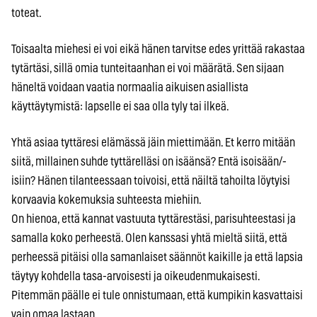
toteat.
Toisaalta miehesi ei voi eikä hänen tarvitse edes yrittää rakastaa
tytärtäsi, sillä omia tunteitaanhan ei voi määrätä. Sen sijaan
häneltä voidaan vaatia normaalia aikuisen asiallista
käyttäytymistä: lapselle ei saa olla tyly tai ilkeä.
Yhtä asiaa tyttäresi elämässä jäin miettimään. Et kerro mitään
siitä, millainen suhde tyttärelläsi on isäänsä? Entä isoisään/-
isiin? Hänen tilanteessaan toivoisi, että näiltä tahoilta löytyisi
korvaavia kokemuksia suhteesta miehiin.
On hienoa, että kannat vastuuta tyttärestäsi, parisuhteestasi ja
samalla koko perheestä. Olen kanssasi yhtä mieltä siitä, että
perheessä pitäisi olla samanlaiset säännöt kaikille ja että lapsia
täytyy kohdella tasa-arvoisesti ja oikeudenmukaisesti.
Pitemmän päälle ei tule onnistumaan, että kumpikin kasvattaisi
vain omaa lastaan.