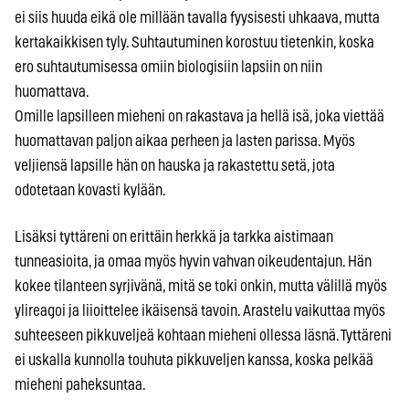
ei siis huuda eikä ole millään tavalla fyysisesti uhkaava, mutta
kertakaikkisen tyly. Suhtautuminen korostuu tietenkin, koska
ero suhtautumisessa omiin biologisiin lapsiin on niin
huomattava.
Omille lapsilleen mieheni on rakastava ja hellä isä, joka viettää
huomattavan paljon aikaa perheen ja lasten parissa. Myös
veljiensä lapsille hän on hauska ja rakastettu setä, jota
odotetaan kovasti kylään.
Lisäksi tyttäreni on erittäin herkkä ja tarkka aistimaan
tunneasioita, ja omaa myös hyvin vahvan oikeudentajun. Hän
kokee tilanteen syrjivänä, mitä se toki onkin, mutta välillä myös
ylireagoi ja liioittelee ikäisensä tavoin. Arastelu vaikuttaa myös
suhteeseen pikkuveljeä kohtaan mieheni ollessa läsnä. Tyttäreni
ei uskalla kunnolla touhuta pikkuveljen kanssa, koska pelkää
mieheni paheksuntaa.