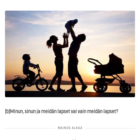
[b]Minun, sinun ja meidän lapset vai vain meidän lapset?