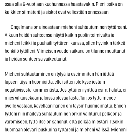
osaa olla 6-vuotiaan kuohunnassa haastavakin. Pieni poika on
kaikkien silmäterä ja siskot ovat veljestään onnessaan.
Ongelmana on ainoastaan mieheni suhtautuminen tyttäreeni.
Alkuun heidän suhteensa näytti kaikin puolin toimivalta ja
mieheni leikki ja puuhaili tyttäreni kanssa, ollen hyvinkin tärkeä
henkilö tytölleni. Viimeisen vuoden aikana on tilanne muuttunut
ja heidän suhteensa vaikeutunut.
Mieheni suhtautuminen on tylyä ja useimmiten hän jättää
lapseni täysin huomioitta, ellei sitten ole kyse jostain
negatiivisesta kommentista. Jos tyttäreni yrittää esim. halata, ei
mies vilkaisekaan jaloissa olevaa lasta. Tai jos tyttö menee
ovelle vastaan, kävellään hänen ohi täysin huomioimatta. Ennen
tyttöni niin ihaileva suhtautuminen onkin vaihtunut pelkoon ja
varomiseen. Tyttö itse on sanonut, että pelkää miestäni. Itsekin
huomaan olevani puskurina tyttäreni ja mieheni välissä. Mieheni