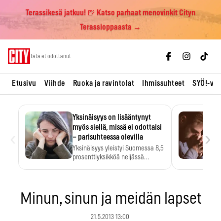
Terassikesä jatkuu! 🍺 Katso parhaat menovinkit Cityn
Terassioppaasta →
Skip
Tätä et odottanut
to
content
Etusivu
Viihde
Ruoka ja ravintolat
Ihmissuhteet
SYÖ!-vii
Yksinäisyys on lisääntynyt
myös siellä, missä ei odottaisi
‹
›
– parisuhteessa olevilla
Yksinäisyys yleistyi Suomessa 8,5
prosenttiyksikköä neljässä
vuodessa. Se…
Minun, sinun ja meidän lapset
21.5.2013 13:00