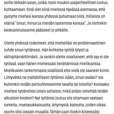
esille tärkeän asian, jonka moni muukin uusperheellinen joutuu
kohtaamaan. Sinä olet siinä mielessä hyvässä asemassa, että
pystytte miehesi kanssa yhdessä puhumaan siitä, millaista on
elämä ”sinun, minun ja meidän lastemme kanssa”. Ja olettekin
keskusteluissanne päässeet jo pitkälle.
Olette yhdessä todenneet, että miehelläsi on problemaattinen
suhde sinun tyttäreesi. Hän kohtelee tyttöä tylysti ja
välinpitämättömästi. Ja senkin olette oivaltaneet, että syy ei ole
tytössä, vaan hänen miehessäsi herättämissä mielikuvissa.
Mielikuvien tarkemmasta sisällöstä ette vielä ole saaneet kiinni.
Liittyvätkö ne mahdollisesti tyttäresi isään, sinun exääsi? Vai
kuitenkin teidän parisuhteeseenne tavalla tai toisella? Kostaako
miehesi tyttärellesi jotain sellaista, mikä pitäisi selvittää teidän
aikuisten kesken? Nyt tyttäresi joutuu siis ottamaan vastaan
tunteita, mustasukkaisuutta, ärtymystä, kateutta, joiden oikea
osoite olisi jossain muualla. Tämän juuri itsekin kirjeessäsi