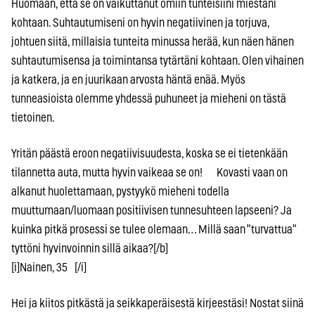
Huomaan, että se on vaikuttanut omiin tunteisiini miestäni
kohtaan. Suhtautumiseni on hyvin negatiivinen ja torjuva,
johtuen siitä, millaisia tunteita minussa herää, kun näen hänen
suhtautumisensa ja toimintansa tytärtäni kohtaan. Olen vihainen
ja katkera, ja en juurikaan arvosta häntä enää. Myös
tunneasioista olemme yhdessä puhuneet ja mieheni on tästä
tietoinen.
Yritän päästä eroon negatiivisuudesta, koska se ei tietenkään
tilannetta auta, mutta hyvin vaikeaa se on! Kovasti vaan on
alkanut huolettamaan, pystyykö mieheni todella
muuttumaan/luomaan positiivisen tunnesuhteen lapseeni? Ja
kuinka pitkä prosessi se tulee olemaan… Millä saan "turvattua"
tyttöni hyvinvoinnin sillä aikaa?[/b]
[i]Nainen, 35 [/i]
Hei ja kiitos pitkästä ja seikkaperäisestä kirjeestäsi! Nostat siinä