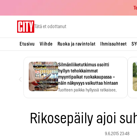
T
Skip
Tätä et odottanut
to
content
Etusivu
Viihde
Ruoka ja ravintolat
Ihmissuhteet
SY
Silmänliiketutkimus osoitti
hyllyn tehokkaimmat
‹
myyntipaikat ruokakaupassa –
näin näkyvyys vaikuttaa hintaan
Tuotteen paikka hyllyssä ratkaisee,
huomataanko se. Kauppiaat
hyödyntävät…
Rikosepäily ajoi suh
9.6.2015 23:48