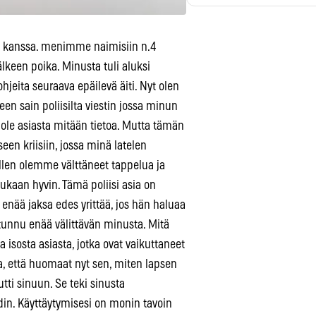
i kanssa. menimme naimisiin n.4
älkeen poika. Minusta tuli aluksi
hjeita seuraava epäilevä äiti. Nyt olen
een sain poliisilta viestin jossa minun
 ole asiasta mitään tietoa. Mutta tämän
een kriisiin, jossa minä latelen
ullen olemme välttäneet tappelua ja
aan hyvin. Tämä poliisi asia on
 enää jaksa edes yrittää, jos hän haluaa
tunnu enää välittävän minusta. Mitä
a isosta asiasta, jotka ovat vaikuttaneet
oa, että huomaat nyt sen, miten lapsen
ti sinuun. Se teki sinusta
idin. Käyttäytymisesi on monin tavoin