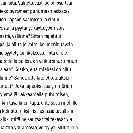
n sitä. Valitettavasti se on osaltaan
tteko pystyneet puhumaan asiasta?
den, lapsen saamisen ja sinun
eesta ja pyytänyt käyttäytymistäsi
ättä, väliinne? Sitten tapahtui
lapsi ja olitte jo valmiiksi monin tavoin
 syytetyksi rikoksesta, jota ei ole
a todella paljon, on vaikuttanut sinuun
iaan? Koetko, että miehesi on ollut
iinne? Sanot, että latelet totuuksia
totuudet? Joka tapauksessa ymmärrän
täytymällä, lakkaamalla puhumisen,
in tavallinen tapa, erityisesti miehille,
 keinottomiksi. Itse asiassa tavallisin
kaikki mitä he sanovat tai tekevät vie
akata yrittämästä, vetäytyä. Mutta kun