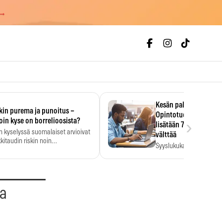
 →
Kesän palkka ratkaise
kin purema ja punoitus –
Opintotuen takaisinp
›
oin kyse on borrelioosista?
lisätään 7,5 prosentti
n kyselyssä suomalaiset arvioivat
välttää
kitaudin riskin noin
Syyslukukauden tukikuu
menkertaiseksi…
määrä ratkeaa sillä, mit
ehti…
aa