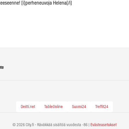
nteeseenne! [i]perheneuvoja Helena[/i]
ute
Deitti.net
TableOnline
Suomi24
Treffit24
© 2026 City.fi - Räväkkää sisältöä vuodesta -86 |
Evästeasetukset