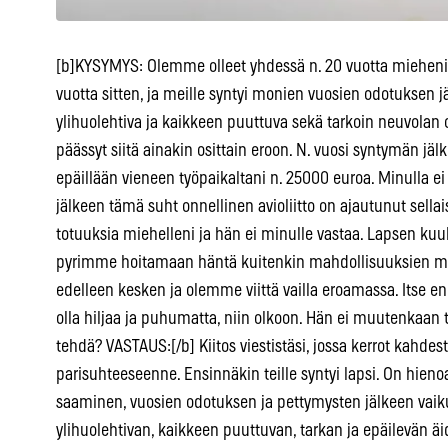
[b]KYSYMYS: Olemme olleet yhdessä n. 20 vuotta miehen
vuotta sitten, ja meille syntyi monien vuosien odotuksen j
ylihuolehtiva ja kaikkeen puuttuva sekä tarkoin neuvolan o
päässyt siitä ainakin osittain eroon. N. vuosi syntymän jälk
epäillään vieneen työpaikaltani n. 25000 euroa. Minulla ei
jälkeen tämä suht onnellinen avioliitto on ajautunut sellais
totuuksia miehelleni ja hän ei minulle vastaa. Lapsen ku
pyrimme hoitamaan häntä kuitenkin mahdollisuuksien muk
edelleen kesken ja olemme viittä vailla eroamassa. Itse en
olla hiljaa ja puhumatta, niin olkoon. Hän ei muutenkaan 
tehdä? VASTAUS:[/b] Kiitos viestistäsi, jossa kerrot kahdest
parisuhteeseenne. Ensinnäkin teille syntyi lapsi. On hien
saaminen, vuosien odotuksen ja pettymysten jälkeen vaikut
ylihuolehtivan, kaikkeen puuttuvan, tarkan ja epäilevän ä