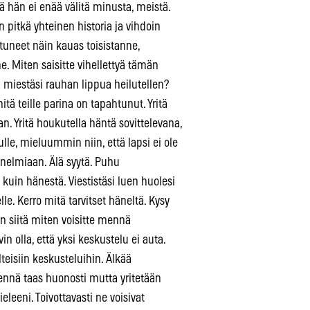
tä hän ei enää välitä minusta, meistä.
 pitkä yhteinen historia ja vihdoin
utuneet näin kauas toisistanne,
. Miten saisitte vihellettyä tämän
n miestäsi rauhan lippua heilutellen?
itä teille parina on tapahtunut. Yritä
n. Yritä houkutella häntä sovittelevana,
ulle, mieluummin niin, että lapsi ei ole
nnelmiaan. Älä syytä. Puhu
 kuin hänestä. Viestistäsi luen huolesi
lle. Kerro mitä tarvitset häneltä. Kysy
n siitä miten voisitte mennä
 olla, että yksi keskustelu ei auta.
lteisiin keskusteluihin. Älkää
ennä taas huonosti mutta yritetään
ieleeni. Toivottavasti ne voisivat