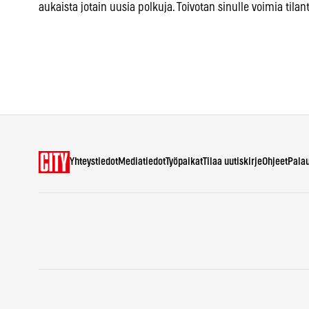
aukaista jotain uusia polkuja. Toivotan sinulle voimia tila
Yhteystiedot
Mediatiedot
Työpaikat
Tilaa uutiskirje
Ohjeet
Pala