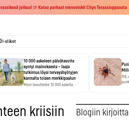
erassikesä jatkuu! 🍺 Katso parhaat menovinkit Cityn Terassioppaasta
Ö!-viikot
10 000 askeleen päivätavoite
Pun
syntyi mainoksesta – laaja
Mill
tutkimus löysi terveyshyötyjen
THL:
kannalta toisen merkkipaalun
punk
Moni tavoittelee 10 000 askelta
kym
päivässä, vaikka luku…
teen kriisiin
Blogiin kirjoitt