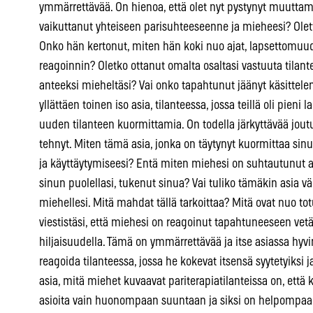
ymmärrettävää. On hienoa, että olet nyt pystynyt muuttamaa
vaikuttanut yhteiseen parisuhteeseenne ja mieheesi? Ole
Onko hän kertonut, miten hän koki nuo ajat, lapsettomuu
reagoinnin? Oletko ottanut omalta osaltasi vastuuta tilant
anteeksi mieheltäsi? Vai onko tapahtunut jäänyt käsittelem
yllättäen toinen iso asia, tilanteessa, jossa teillä oli pieni 
uuden tilanteen kuormittamia. On todella järkyttävää joutua
tehnyt. Miten tämä asia, jonka on täytynyt kuormittaa sinu
ja käyttäytymiseesi? Entä miten miehesi on suhtautunut as
sinun puolellasi, tukenut sinua? Vai tuliko tämäkin asia väl
miehellesi. Mitä mahdat tällä tarkoittaa? Mitä ovat nuo 
viestistäsi, että miehesi on reagoinut tapahtuneeseen ve
hiljaisuudella. Tämä on ymmärrettävää ja itse asiassa hyvink
reagoida tilanteessa, jossa he kokevat itsensä syytetyiksi ja
asia, mitä miehet kuvaavat pariterapiatilanteissa on, että 
asioita vain huonompaan suuntaan ja siksi on helpompaa l