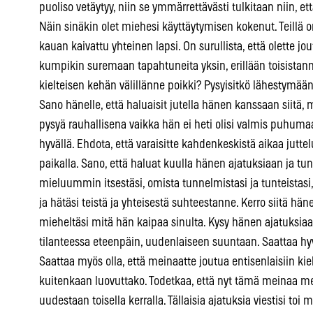
puoliso vetäytyy, niin se ymmärrettävästi tulkitaan niin, et
Näin sinäkin olet miehesi käyttäytymisen kokenut. Teillä on
kauan kaivattu yhteinen lapsi. On surullista, että olette jo
kumpikin suremaan tapahtuneita yksin, erillään toisistanne
kielteisen kehän välillänne poikki? Pysyisitkö lähestymää
Sano hänelle, että haluaisit jutella hänen kanssaan siitä, m
pysyä rauhallisena vaikka hän ei heti olisi valmis puhumaa
hyvällä. Ehdota, että varaisitte kahdenkeskistä aikaa juttel
paikalla. Sano, että haluat kuulla hänen ajatuksiaan ja tu
mieluummin itsestäsi, omista tunnelmistasi ja tunteistasi,
ja hätäsi teistä ja yhteisestä suhteestanne. Kerro siitä häne
mieheltäsi mitä hän kaipaa sinulta. Kysy hänen ajatuksiaa
tilanteessa eteenpäin, uudenlaiseen suuntaan. Saattaa hyvin
Saattaa myös olla, että meinaatte joutua entisenlaisiin kie
kuitenkaan luovuttako. Todetkaa, että nyt tämä meinaa m
uudestaan toisella kerralla. Tällaisia ajatuksia viestisi toi m