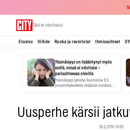
T
Skip
Tätä et odottanut
to
content
Etusivu
Viihde
Ruoka ja ravintolat
Ihmissuhteet
SY
Yksinäisyys on lisääntynyt myös
siellä, missä ei odottaisi –
‹
parisuhteessa olevilla
Yksinäisyys yleistyi Suomessa 8,5
prosenttiyksikköä neljässä vuodessa.
Se…
Uusperhe kärsii jatkuv
26.2.2015 13:55