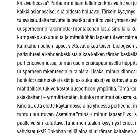
kriisivaiheessa? Parhaimmillaan tällainen kriisivaihe voi j
kaikki asianosaiset sitä aidosta haluavat. Tärkein kysymys
tulevaisuudelta toivotte ja ovatko nämä toiveet yhteensov
uusperheenne rakennetta: montakohan lasta sinulla ja kum
kumpaako sukupuolta ja mitenköhän lapset tulevat toime
kuinkahan paljon lapset viettävät aikaa toisen biologise
parisuhteelle kahdenkeskistä aikaa kaiken tämän keskell
perheneuvonnassa, piirrän usein ensitapaamisella fläppi
uusperheen rakenteesta ja rajoista. Lisäksi minua kiinnos
henkilöt (esimerkiksi exät ja ex-sukulaiset) vaikuttavat 
mahdolliset tukiverkostot uusperheen ympärillä. Tämä ka
asiakkaitani – ymmärtämään, kuinka monimutkaisesta ku
Kirjoitit, että olette käytännössä aina yhdessä perheenä, m
tuntuu puuttuvan. Asetelma "minä + minun lapseni" vs. "
päälle varsin kuluttava. Tuhannen taalan kysymys lienee, 
vahvistetuksi? Onkohan teillä aina ollut tämän kaltainen a