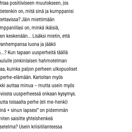
ohtaa positiiviseen muutokseen, jos
 tietenkin on, mitä sinä ja kumppanisi
itettavissa? Jäin miettimään
ppanillasi on, minkä ikäisiä,
en keskenään… Lisäksi mietin, että
n vanhempansa luona ja jääkö
ä…? Kun tapaan uusperheitä täällä
taululle jonkinlaisen hahmotelman
taa, kuinka paljon perheen ulkopuoliset
uusperhe-elämään. Kartoitan myös
ikki auttaa minua – mutta usein myös
viosta uusperheessä onkaan kysymys.
utta toisaalta perhe (eli me-henki)
sinä + sinun lapsesi" on pidemmän
miten saisitte yhteishenkeä
setelma? Usein kriisitilanteessa