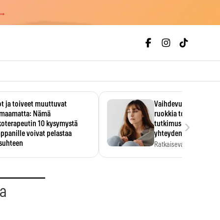
 →
t ja toiveet muuttuvat
Vaihdevuodet ja alkoh
maamatta: Nämä
ruokkia toisiaan – 93
›
koterapeutin 10 kysymystä
tutkimus paljasti mut
panille voivat pelastaa
yhteyden
isuhteen
Ratkaiseva tekijä ei ollu
vakavuus vaan syy,…
eessa on helppo ajatella
evansa kumppaninsa läpikotaisin.
oterapeutin…
aa