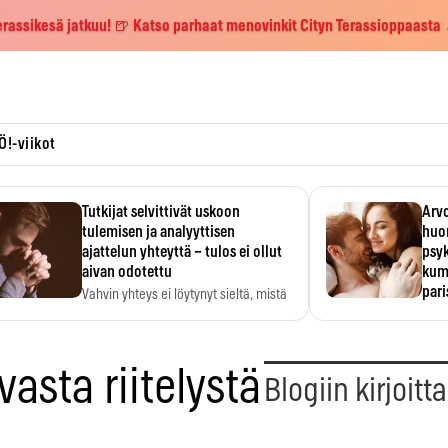
erassikesä jatkuu! 🍺 Katso parhaat menovinkit Cityn Terassioppaasta
Ö!-viikot
Tutkijat selvittivät uskoon
Arvo
tulemisen ja analyyttisen
huo
ajattelun yhteyttä – tulos ei ollut
psy
aivan odotettu
kump
par
Vahvin yhteys ei löytynyt sieltä, mistä
sitä odotettiin.
Suht
tunt
Psyk
asta riitelystä
Blogiin kirjoitt