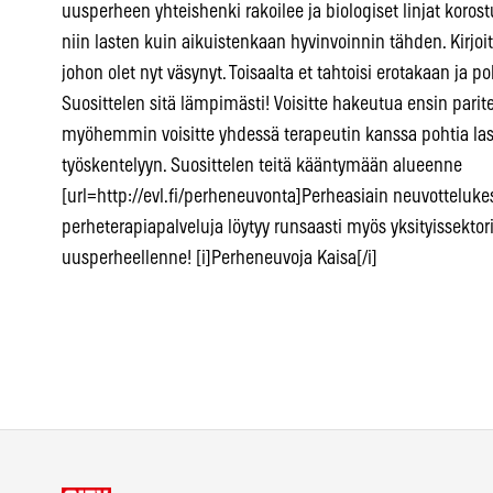
uusperheen yhteishenki rakoilee ja biologiset linjat korost
niin lasten kuin aikuistenkaan hyvinvoinnin tähden. Kirjoiti
johon olet nyt väsynyt. Toisaalta et tahtoisi erotakaan ja
Suosittelen sitä lämpimästi! Voisitte hakeutua ensin pari
myöhemmin voisitte yhdessä terapeutin kanssa pohtia las
työskentelyyn. Suosittelen teitä kääntymään alueenne
[url=http://evl.fi/perheneuvonta]Perheasiain neuvottelukes
perheterapiapalveluja löytyy runsaasti myös yksityissektor
uusperheellenne! [i]Perheneuvoja Kaisa[/i]