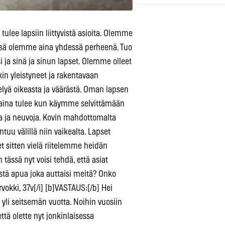
 tulee lapsiin liittyvistä asioita. Olemme
össä olemme aina yhdessä perheenä. Tuo
 ja sinä ja sinun lapset. Olemme olleet
kin yleistyneet ja rakentavaan
lyä oikeasta ja väärästä. Oman lapsen
an aina tulee kun käymme selvittämään
pua ja neuvoja. Kovin mahdottomalta
tuu välillä niin vaikealta. Lapset
et sitten vielä riitelemme heidän
tässä nyt voisi tehdä, että asiat
istä apua joka auttaisi meitä? Onko
rvokki, 37v[/i] [b]VASTAUS:[/b] Hei
ä yli seitsemän vuotta. Noihin vuosiin
tä olette nyt jonkinlaisessa