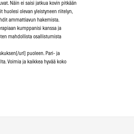
uvat. Näin ei saisi jatkua kovin pitkään
t huolesi olevan yleistyneen riitelyn,
 pohdit ammattiavun hakemista.
terapiaan kumppanisi kanssa ja
ten mahdollista osallistumista
kuksen[/url] puoleen. Pari- ja
ilta. Voimia ja kaikkea hyvää koko