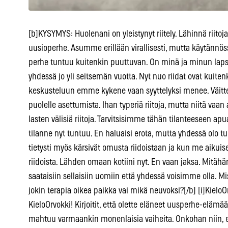
[b]KYSYMYS: Huolenani on yleistynyt riitely. Lähinnä riitoja
uusioperhe. Asumme erillään virallisesti, mutta käytänn
perhe tuntuu kuitenkin puuttuvan. On minä ja minun lapsi
yhdessä jo yli seitsemän vuotta. Nyt nuo riidat ovat kuiten
keskusteluun emme kykene vaan syyttelyksi menee. Väitte
puolelle asettumista. Ihan typeriä riitoja, mutta niitä va
lasten välisiä riitoja. Tarvitsisimme tähän tilanteeseen a
tilanne nyt tuntuu. En haluaisi erota, mutta yhdessä olo tun
tietysti myös kärsivät omusta riidoistaan ja kun me aikuis
riidoista. Lähden omaan kotiini nyt. En vaan jaksa. Mitähän 
saataisiin sellaisiin uomiin että yhdessä voisimme olla. M
jokin terapia oikea paikka vai mikä neuvoksi?[/b] [i]KieloO
KieloOrvokki! Kirjoitit, että olette eläneet uusperhe-elämä
mahtuu varmaankin monenlaisia vaiheita. Onkohan niin, et