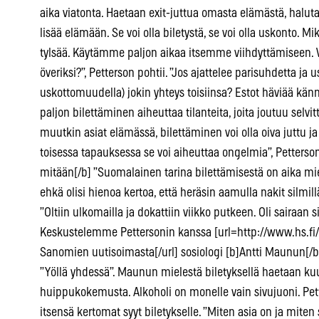
aika viatonta. Haetaan exit-juttua omasta elämästä, haluta
lisää elämään. Se voi olla biletystä, se voi olla uskonto. M
tylsää. Käytämme paljon aikaa itsemme viihdyttämiseen. V
överiksi?”, Petterson pohtii. ”Jos ajattelee parisuhdetta ja u
uskottomuudella) jokin yhteys toisiinsa? Estot häviää kä
paljon bilettäminen aiheuttaa tilanteita, joita joutuu selv
muutkin asiat elämässä, bilettäminen voi olla oiva juttu ja
toisessa tapauksessa se voi aiheuttaa ongelmia”, Petterson 
mitään[/b] ”Suomalainen tarina bilettämisestä on aika miel
ehkä olisi hienoa kertoa, että heräsin aamulla nakit silmil
”Oltiin ulkomailla ja dokattiin viikko putkeen. Oli sairaan si
Keskustelemme Pettersonin kanssa [url=http://www.hs.f
Sanomien uutisoimasta[/url] sosiologi [b]Antti Maunun[/b
”Yöllä yhdessä”. Maunun mielestä biletyksellä haetaan kuu
huippukokemusta. Alkoholi on monelle vain sivujuoni. Pe
itsensä kertomat syyt biletykselle. ”Miten asia on ja miten