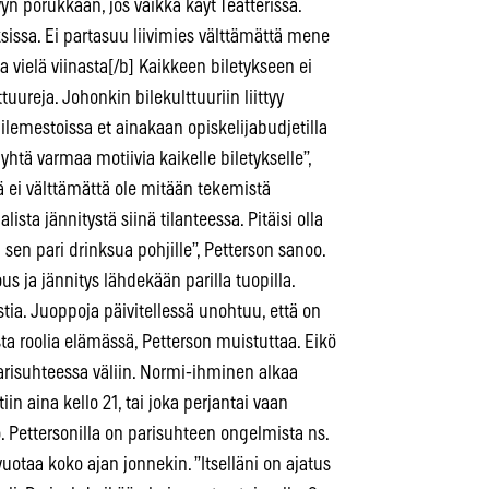
tyyn porukkaan, jos vaikka käyt Teatterissa.
ksissa. Ei partasuu liivimies välttämättä mene
a vielä viinasta[/b] Kaikkeen biletykseen ei
ttuureja. Johonkin bilekulttuuriin liittyy
lemestoissa et ainakaan opiskelijabudjetilla
htä varmaa motiivia kaikelle biletykselle”,
lä ei välttämättä ole mitään tekemistä
ta jännitystä siinä tilanteessa. Pitäisi olla
sen pari drinksua pohjille”, Petterson sanoo.
us ja jännitys lähdekään parilla tuopilla.
tia. Juoppoja päivitellessä unohtuu, että on
sta roolia elämässä, Petterson muistuttaa. Eikö
 parisuhteessa väliin. Normi-ihminen alkaa
iin aina kello 21, tai joka perjantai vaan
 Pettersonilla on parisuhteen ongelmista ns.
uotaa koko ajan jonnekin. ”Itselläni on ajatus