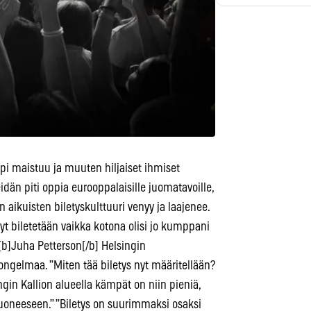
pi maistuu ja muuten hiljaiset ihmiset
idän piti oppia eurooppalaisille juomatavoille,
aikuisten biletyskulttuuri venyy ja laajenee.
yt biletetään vaikka kotona olisi jo kumppani
i [b]Juha Petterson[/b] Helsingin
ngelmaa. ”Miten tää biletys nyt määritellään?
gin Kallion alueella kämpät on niin pieniä,
uoneeseen.” ”Biletys on suurimmaksi osaksi