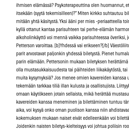
ihmisen elämässä? Psykoterapeuttina olen huomannut, et
itsekään (syytä tekemisilleen)?” Miten kirkko suhtautuu bi
mitään yhtä käsitystä. Yksi ääni per mies -periaatteella t
kyllä ottanut kantaa parisuhteen tai perhe-elämän harmoni
alkoholinkäyttö voi mennä vaikka parisuhteessa överiksi, jo
Petterson varoittaa. [b]Yhdessä vai erikseen?[/b] Väestö
parit arvostavat paljonkin yhdessä biletystä. Pienet huma
parin elämään. Pettersonin mukaan biletyksen herättämä hu
olla mustasukkaisuudesta tai päihteiden liikakäytöstä, tai 
muita kysymyksiä? Jos menee omien kavereiden kanssa ulos
tekemään tarkkaa tiliä illan kulusta ja osallistujista. Liit
omaan käytökseen jotain sellaista, mikä herättää mustasuk
kavereiden kanssa meneminen ja bilettäminen tuntuu tär
aika, voi kysyä onko oman puolison kanssa niin ahdistavaa,
kokemuksen mukaan naiset eivät edelleenkään voi bilettä
Joidenkin naisten biletys-kielteisyys voi johtua poliisin r