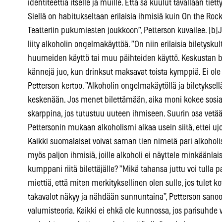
identiteettiä itselle ja muille. Että sä kuulut tavallaan tiet
Siellä on habitukseltaan erilaisia ihmisiä kuin On the Roc
Teatteriin pukumiesten joukkoon”, Petterson kuvailee. [b]J
liity alkoholin ongelmakäyttöä. ”On niin erilaisia biletyskul
huumeiden käyttö tai muu päihteiden käyttö. Keskustan bi
kännejä juo, kun drinksut maksavat toista kymppiä. Ei ole y
Petterson kertoo. ”Alkoholin ongelmakäytöllä ja biletyksel
keskenään. Jos menet bilettämään, aika moni kokee sosiaalis
skarppina, jos tutustuu uuteen ihmiseen. Suurin osa vetää 
Pettersonin mukaan alkoholismi alkaa usein siitä, ettei ujo
Kaikki suomalaiset voivat saman tien nimetä pari alkoholis
myös paljon ihmisiä, joille alkoholi ei näyttele minkäänlai
kumppani riitä bilettäjälle? ”Mikä tahansa juttu voi tulla
miettiä, että miten merkityksellinen olen sulle, jos tulet kot
takavalot näkyy ja nähdään sunnuntaina”, Petterson sanoo.
valumisteoria. Kaikki ei ehkä ole kunnossa, jos parisuhde v