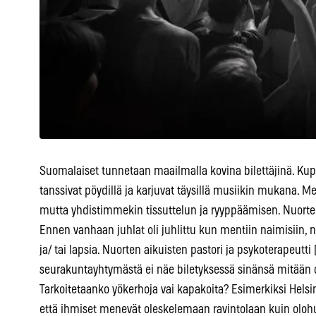
Suomalaiset tunnetaan maailmalla kovina bilettäjinä. Kup
tanssivat pöydillä ja karjuvat täysillä musiikin mukana. Me
mutta yhdistimmekin tissuttelun ja ryyppäämisen. Nuorten 
Ennen vanhaan juhlat oli juhlittu kun mentiin naimisiin, n
ja/ tai lapsia. Nuorten aikuisten pastori ja psykoterapeutt
seurakuntayhtymästä ei näe biletyksessä sinänsä mitään o
Tarkoitetaanko yökerhoja vai kapakoita? Esimerkiksi Helsin
että ihmiset menevät oleskelemaan ravintolaan kuin oloh