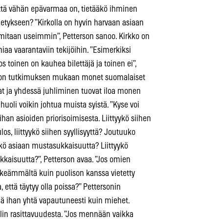
tä vähän epävarmaa on, tietääkö ihminen
letykseen? ”Kirkolla on hyvin harvaan asiaan
oimitaan useimmin”, Petterson sanoo. Kirkko on
aa vaarantaviin tekijöihin. ”Esimerkiksi
s toinen on kauhea bilettäjä ja toinen ei”,
liiton tutkimuksen mukaan monet suomalaiset
lat ja yhdessä juhliminen tuovat iloa monen
oli voikin johtua muista syistä. ”Kyse voi
ihan asioiden priorisoimisesta. Liittyykö siihen
, liittyykö siihen syyllisyyttä? Joutuuko
tyykö asiaan mustasukkaisuutta? Liittyykö
kaisuutta?”, Petterson avaa. ”Jos omien
keämmältä kuin puolison kanssa vietetty
 että täytyy olla poissa?” Pettersonin
ä ihan yhtä vapautuneesti kuin miehet.
oolin rasittavuudesta. ”Jos mennään vaikka