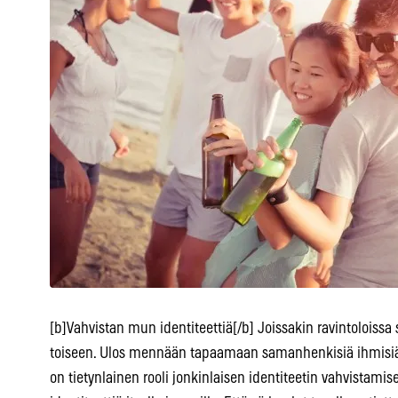
[b]Vahvistan mun identiteettiä[/b] Joissakin ravintoloissa
toiseen. Ulos mennään tapaamaan samanhenkisiä ihmisiä, 
on tietynlainen rooli jonkinlaisen identiteetin vahvistamis