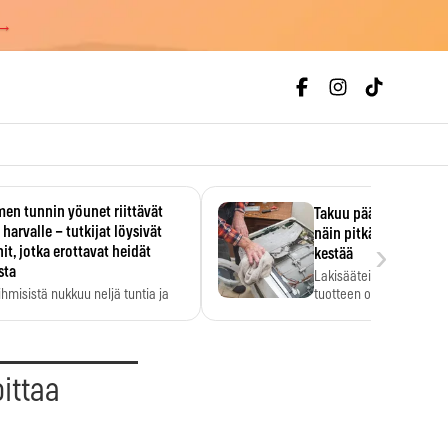
 →
en tunnin yöunet riittävät
Takuu päättyi, myyjän
 harvalle – tutkijat löysivät
näin pitkään kodinko
›
it, jotka erottavat heidät
kestää
sta
Lakisääteinen virhevast
ihmisistä nukkuu neljä tuntia ja
tuotteen oletetun kestoi
ilti…
oittaa