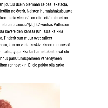
en joutuu usein olemaan se päällekatsoja,
 vedetään ne överit. Naisten humalahakuisuutta
okemuksia yleensä, on niin, että miehet on
sta aina seuraa?[/b] 42-vuotias Petterson
että kavereiden kanssa juhliessa kaikkia
 Tinderit sun muut ovat tulleet
lassa, kun on vasta keskiviikkoon mennessä
intolat, työpaikka tai harrastukset eivät ole
omannut pariutumispaineen vähentyneen
 ihan rennostikin. Ei ole pakko olla tutka