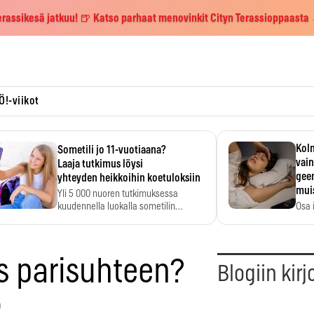
erassikesä jatkuu! 🍺 Katso parhaat menovinkit Cityn Terassioppaasta
Ö!-viikot
Kolm
Sometili jo 11-vuotiaana?
vain
Laaja tutkimus löysi
geen
yhteyden heikkoihin koetuloksiin
mui
Yli 5 000 nuoren tutkimuksessa
kuudennella luokalla sometilin…
Osa 
voi s
s parisuhteen?
Blogiin kirj
0