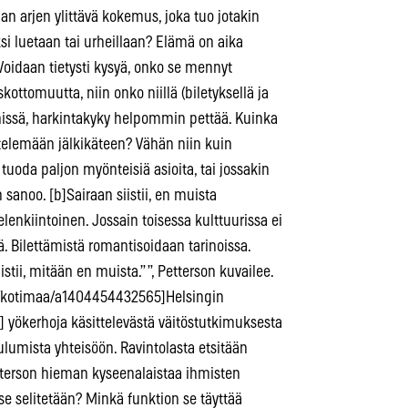
an arjen ylittävä kokemus, joka tuo jotakin
iksi luetaan tai urheillaan? Elämä on aika
oidaan tietysti kysyä, onko se mennyt
skottomuutta, niin onko niillä (biletyksellä ja
nnissä, harkintakyky helpommin pettää. Kuinka
ittelemään jälkikäteen? Vähän niin kuin
 tuoda paljon myönteisiä asioita, tai jossakin
sanoo. [b]Sairaan siistii, en muista
enkiintoinen. Jossain toisessa kulttuurissa ei
lä. Bilettämistä romantisoidaan tarinoissa.
istii, mitään en muista.” ”, Petterson kuvailee.
i/kotimaa/a1404454432565]Helsingin
] yökerhoja käsittelevästä väitöstutkimuksesta
lumista yhteisöön. Ravintolasta etsitään
tterson hieman kyseenalaistaa ihmisten
 se selitetään? Minkä funktion se täyttää