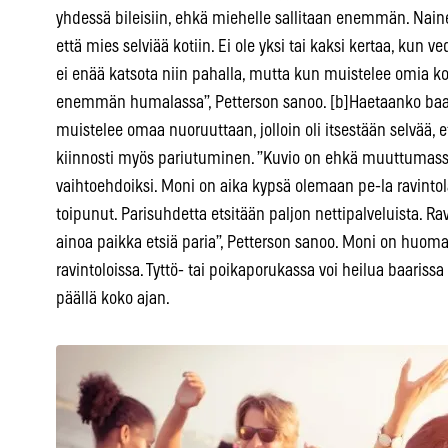
yhdessä bileisiin, ehkä miehelle sallitaan enemmän. Nain
että mies selviää kotiin. Ei ole yksi tai kaksi kertaa, kun
ei enää katsota niin pahalla, mutta kun muistelee omia k
enemmän humalassa”, Petterson sanoo. [b]Haetaanko baari
muistelee omaa nuoruuttaan, jolloin oli itsestään selvää, 
kiinnosti myös pariutuminen. ”Kuvio on ehkä muuttumassa.
vaihtoehdoiksi. Moni on aika kypsä olemaan pe-la ravinto
toipunut. Parisuhdetta etsitään paljon nettipalveluista. Rav
ainoa paikka etsiä paria”, Petterson sanoo. Moni on hu
ravintoloissa. Tyttö- tai poikaporukassa voi heilua baarissa
päällä koko ajan.