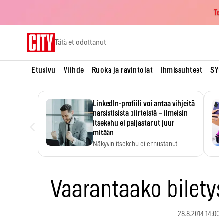
T
Skip
Tätä et odottanut
to
content
Etusivu
Viihde
Ruoka ja ravintolat
Ihmissuhteet
SY
LinkedIn-profiili voi antaa vihjeitä
narsistisista piirteistä – ilmeisin
‹
itsekehu ei paljastanut juuri
mitään
Näkyvin itsekehu ei ennustanut
narsistisia piirteitä.
Vaarantaako bilety
28.8.2014 14:0