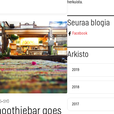
herkuista.
Seuraa blogia
Facebook
Arkisto
2019
2018
5
•
SYÖ
2017
oothiebar goes