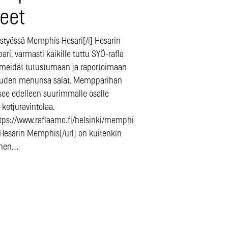
jeet
istyössä Memphis Hesari[/i] Hesarin
i, varmasti kaikille tuttu SYÖ-rafla
 meidät tutustumaan ja raportoimaan
 uuden menunsa salat. Mempparihan
see edelleen suurimmalle osalle
ketjuravintolaa.
ttps://www.raflaamo.fi/helsinki/memphis-
]Hesarin Memphis[/url] on kuitenkin
inen…