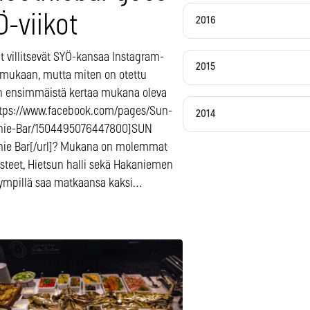
-viikot
2016
t villitsevät SYÖ-kansaa Instagram-
2015
 mukaan, mutta miten on otettu
n ensimmäistä kertaa mukana oleva
ttps://www.facebook.com/pages/Sun-
2014
hie-Bar/1504495076447800]SUN
ie Bar[/url]? Mukana on molemmat
isteet, Hietsun halli sekä Hakaniemen
 Kympillä saa matkaansa kaksi…