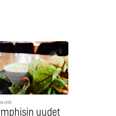
014
•
SYÖ
mphisin uudet