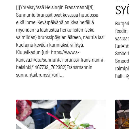
SYÖ
[i]Yhteistyössä Helsingin Fransmanni[/i]
Sunnuntaibrunssit ovat kovassa huudossa
eikä ihme. Kevätpäivänä on kiva heräillä
Burgeri
myöhään ja laahustaa herkullisten (sekä
feedin
valmiiden) brunssipöytien ääreen, nauttia lasi
vastaa
kuoharia kevään kunniaksi, viihtyä.
[url=h
Kluuvikadun [url=https://www.s-
Smoot
kanava.fi/etu/sunnuntai-brunssi-fransmanni-
Smooth
helsinki/1467733_762382]Fransmannin
toimip
sunnuntaibrunssi[/url]…
halli.