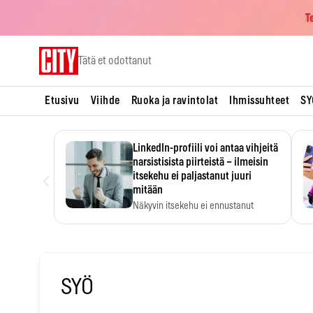
T
Skip
Tätä et odottanut
to
content
Etusivu
Viihde
Ruoka ja ravintolat
Ihmissuhteet
SY
LinkedIn-profiili voi antaa vihjeitä
narsistisista piirteistä – ilmeisin
‹
itsekehu ei paljastanut juuri
mitään
Näkyvin itsekehu ei ennustanut
narsistisia piirteitä.
SYÖ