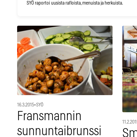
SYÖ raportoi uusista rafloista, menuista ja herkuista.
16.3.2015
•
SYÖ
Fransmannin
11.2.201
sunnuntaibrunssi
Sm