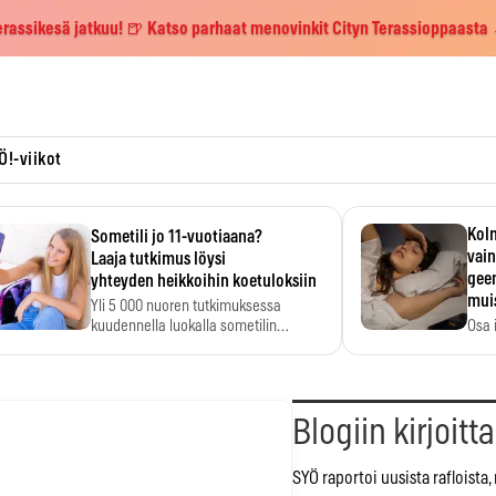
erassikesä jatkuu! 🍺 Katso parhaat menovinkit Cityn Terassioppaasta
Ö!-viikot
Kolm
Sometili jo 11-vuotiaana?
vain
Laaja tutkimus löysi
geen
yhteyden heikkoihin koetuloksiin
mui
Yli 5 000 nuoren tutkimuksessa
kuudennella luokalla sometilin…
Osa 
voi s
Blogiin kirjoitt
SYÖ raportoi uusista rafloista,