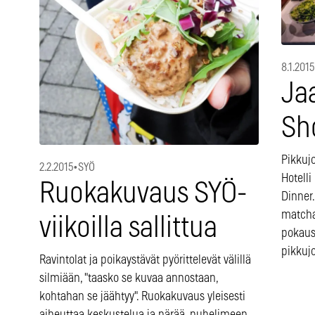
8.1.2015
Ja
Sh
Pikkujo
2.2.2015
•
SYÖ
Hotell
Ruokakuvaus SYÖ-
Dinner.
matcha
viikoilla sallittua
pokausp
pikkuj
Ravintolat ja poikaystävät pyörittelevät välillä
silmiään, "taasko se kuvaa annostaan,
kohtahan se jäähtyy". Ruokakuvaus yleisesti