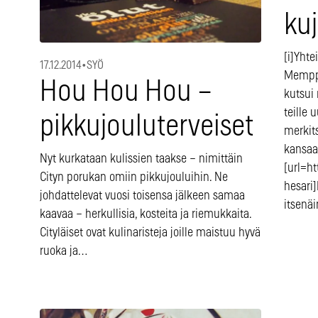
ku
[i]Yhte
17.12.2014
•
SYÖ
Memppar
Hou Hou Hou –
kutsui
teille
pikkujouluterveiset
merkit
kansaa 
Nyt kurkataan kulissien taakse – nimittäin
[url=h
Cityn porukan omiin pikkujouluihin. Ne
hesari
johdattelevat vuosi toisensa jälkeen samaa
itsenä
kaavaa – herkullisia, kosteita ja riemukkaita.
Cityläiset ovat kulinaristeja joille maistuu hyvä
ruoka ja…