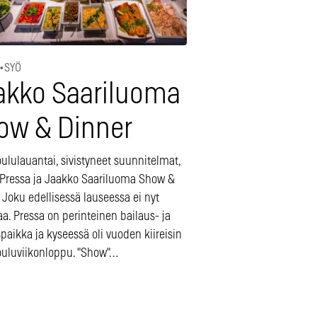
•
SYÖ
akko Saariluoma
ow & Dinner
ululauantai, sivistyneet suunnitelmat,
i Pressa ja Jaakko Saariluoma Show &
 Joku edellisessä lauseessa ei nyt
a. Pressa on perinteinen bailaus- ja
aikka ja kyseessä oli vuoden kiireisin
ouluviikonloppu. "Show"…