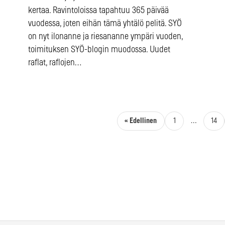
kertaa. Ravintoloissa tapahtuu 365 päivää
vuodessa, joten eihän tämä yhtälö pelitä. SYÖ
on nyt ilonanne ja riesananne ympäri vuoden,
toimituksen SYÖ-blogin muodossa. Uudet
raflat, raflojen…
Artikkelien sivutus
« Edellinen
1
…
14