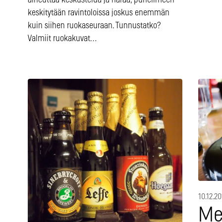
aiheuttaa keskustelua ja närää, puhelimeen
keskitytään ravintoloissa joskus enemmän
kuin siihen ruokaseuraan. Tunnustatko?
Valmiit ruokakuvat…
10.12.2
Me