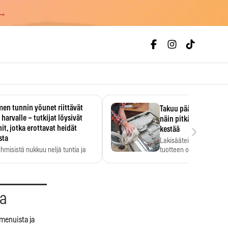
 →
en tunnin yöunet riittävät
Takuu päättyi, myyjän
 harvalle – tutkijat löysivät
näin pitkään kodinko
›
it, jotka erottavat heidät
kestää
sta
Lakisääteinen virhevast
ihmisistä nukkuu neljä tuntia ja
tuotteen oletetun kestoi
ilti…
aa
 menuista ja