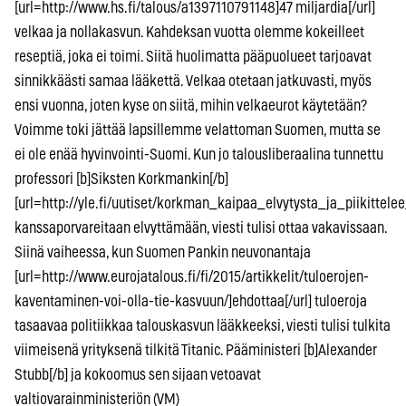
[url=http://www.hs.fi/talous/a1397110791148]47 miljardia[/url]
velkaa ja nollakasvun. Kahdeksan vuotta olemme kokeilleet
reseptiä, joka ei toimi. Siitä huolimatta pääpuolueet tarjoavat
sinnikkäästi samaa lääkettä. Velkaa otetaan jatkuvasti, myös
ensi vuonna, joten kyse on siitä, mihin velkaeurot käytetään?
Voimme toki jättää lapsillemme velattoman Suomen, mutta se
ei ole enää hyvinvointi-Suomi. Kun jo talousliberaalina tunnettu
professori [b]Siksten Korkmankin[/b]
[url=http://yle.fi/uutiset/korkman_kaipaa_elvytysta_ja_piikittele
kanssaporvareitaan elvyttämään, viesti tulisi ottaa vakavissaan.
Siinä vaiheessa, kun Suomen Pankin neuvonantaja
[url=http://www.eurojatalous.fi/fi/2015/artikkelit/tuloerojen-
kaventaminen-voi-olla-tie-kasvuun/]ehdottaa[/url] tuloeroja
tasaavaa politiikkaa talouskasvun lääkkeeksi, viesti tulisi tulkita
viimeisenä yrityksenä tilkitä Titanic. Pääministeri [b]Alexander
Stubb[/b] ja kokoomus sen sijaan vetoavat
valtiovarainministeriön (VM)