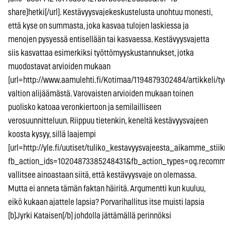
share]hetki[/url]. Kestävyysvajekeskustelusta unohtuu monesti,
että kyse on summasta, joka kasvaa tulojen laskiessa ja
menojen pysyessä entisellään tai kasvaessa. Kestävyysvajetta
siis kasvattaa esimerkiksi työttömyyskustannukset, jotka
muodostavat arvioiden mukaan
[url=http://www.aamulehti.fi/Kotimaa/1194879302484/artikkeli/
valtion alijäämästä. Varovaisten arvioiden mukaan toinen
puolisko katoaa veronkiertoon ja semilailliseen
verosuunnitteluun. Riippuu tietenkin, keneltä kestävyysvajeen
koosta kysyy, sillä laajempi
[url=http://yle.fi/uutiset/tuliko_kestavyysvajeesta_aikamme_stii
fb_action_ids=10204873385248431&fb_action_types=og.recommen
vallitsee ainoastaan siitä, että kestävyysvaje on olemassa.
Mutta ei anneta tämän faktan häiritä. Argumentti kun kuuluu,
eikö kukaan ajattele lapsia? Porvarihallitus itse muisti lapsia
[b]Jyrki Kataisen[/b] johdolla jättämällä perinnöksi