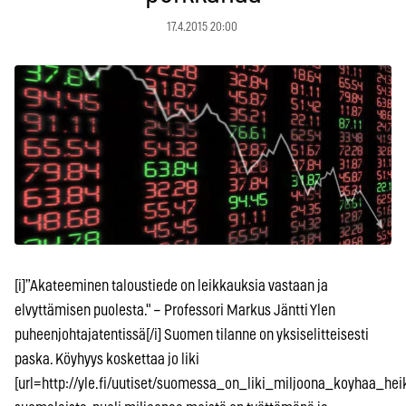
17.4.2015 20:00
[i]”Akateeminen taloustiede on leikkauksia vastaan ja
elvyttämisen puolesta." – Professori Markus Jäntti Ylen
puheenjohtajatentissä[/i] Suomen tilanne on yksiselitteisesti
paska. Köyhyys koskettaa jo liki
[url=http://yle.fi/uutiset/suomessa_on_liki_miljoona_koyhaa_h