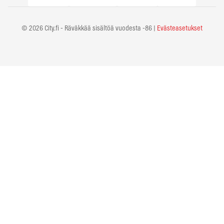
© 2026 City.fi - Räväkkää sisältöä vuodesta -86 |
Evästeasetukset