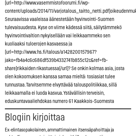
[url=http://www.vasemmistofoorumi.fi/wp-
content/uploads/2014/11/varjotalous_taitto_netti.pdf]oikeudenmuk
Seuraavissa vaaleissa äänestetään hyvinvointi-Suomen
tulevaisuudesta. Kyse on viime kädessä siitä, säilytämmekö
hyvinvointivaltion nykyisellään vai leikkaammeko sen
kuoliaaksi tuloerojen kasvaessa ja
[url=http://www.hs.fi/talous/a1428200157967?
jako=fb4a4c6c686df539b4332741b855c12c&ref=fb-
share]rikkaiden rikastuessa[/url]? Se onkin kolmas asia, josta
olen kokoomuksen kanssa samaa mieltä: tosiasiat tulee
tunnustaa. Tarvitsemme elvyttävää talouspolitiikkaa, sillä
leikkaamalla ei luoda kasvua. Ystävällisin terveisin,
eduskuntavaaliehdokas numero 61 Kaakkois-Suomesta
Blogiin kirjoittaa
Ex-elintasopakolainen, ammattimainen itsensäpahoittaja ja