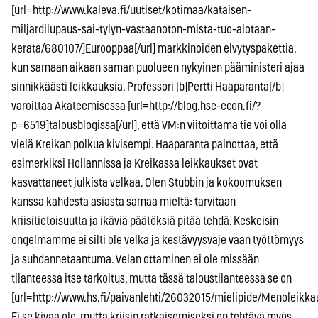
[url=http://www.kaleva.fi/uutiset/kotimaa/kataisen-
miljardilupaus-sai-tylyn-vastaanoton-mista-tuo-aiotaan-
kerata/680107/]Eurooppaa[/url] markkinoiden elvytyspakettia,
kun samaan aikaan saman puolueen nykyinen pääministeri ajaa
sinnikkäästi leikkauksia. Professori [b]Pertti Haaparanta[/b]
varoittaa Akateemisessa [url=http://blog.hse-econ.fi/?
p=6519]talousblogissa[/url], että VM:n viitoittama tie voi olla
vielä Kreikan polkua kivisempi. Haaparanta painottaa, että
esimerkiksi Hollannissa ja Kreikassa leikkaukset ovat
kasvattaneet julkista velkaa. Olen Stubbin ja kokoomuksen
kanssa kahdesta asiasta samaa mieltä: tarvitaan
kriisitietoisuutta ja ikäviä päätöksiä pitää tehdä. Keskeisin
ongelmamme ei silti ole velka ja kestävyysvaje vaan työttömyys
ja suhdannetaantuma. Velan ottaminen ei ole missään
tilanteessa itse tarkoitus, mutta tässä taloustilanteessa se on
[url=http://www.hs.fi/paivanlehti/26032015/mielipide/Menoleikk
Ei se kivaa ole, mutta kriisin ratkaisemiseksi on tehtävä myös