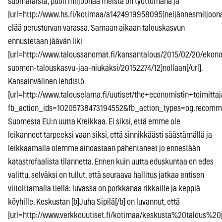
suomalaista, puoli miljoonaa meistä on työttömänä ja
[url=http://www.hs.fi/kotimaa/a1424919958095]neljännesmiljoona[
elää perusturvan varassa. Samaan aikaan talouskasvun
ennustetaan jäävän liki
[url=http://www.taloussanomat.fi/kansantalous/2015/02/20/ekono
suomen-talouskasvu-jaa-niukaksi/20152274/12]nollaan[/url].
Kansainvälinen lehdistö
[url=http://www.talouselama.fi/uutiset/the+economistin+toimi
fb_action_ids=10205738473194552&fb_action_types=og.recommen
Suomesta EU:n uutta Kreikkaa. Ei siksi, että emme ole
leikanneet tarpeeksi vaan siksi, että sinnikkäästi säästämällä ja
leikkaamalla olemme ainoastaan pahentaneet jo ennestään
katastrofaalista tilannetta. Ennen kuin uutta eduskuntaa on edes
valittu, selväksi on tullut, että seuraava hallitus jatkaa entisen
viitoittamalla tiellä: luvassa on porkkanaa rikkaille ja keppiä
köyhille. Keskustan [b]Juha Sipilä[/b] on luvannut, että
[url=http://www.verkkouutiset.fi/kotimaa/keskusta%20talous%20j