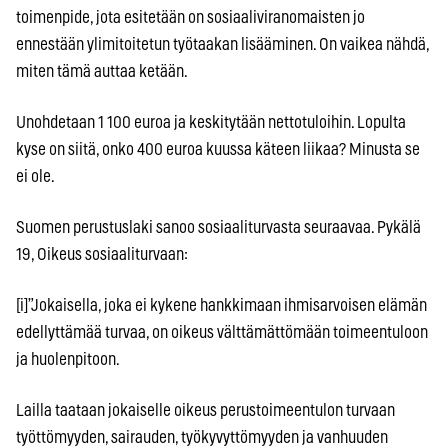
toimenpide, jota esitetään on sosiaaliviranomaisten jo
ennestään ylimitoitetun työtaakan lisääminen. On vaikea nähdä,
miten tämä auttaa ketään.
Unohdetaan 1 100 euroa ja keskitytään nettotuloihin. Lopulta
kyse on siitä, onko 400 euroa kuussa käteen liikaa? Minusta se
ei ole.
Suomen perustuslaki sanoo sosiaaliturvasta seuraavaa. Pykälä
19, Oikeus sosiaaliturvaan:
[i]”Jokaisella, joka ei kykene hankkimaan ihmisarvoisen elämän
edellyttämää turvaa, on oikeus välttämättömään toimeentuloon
ja huolenpitoon.
Lailla taataan jokaiselle oikeus perustoimeentulon turvaan
työttömyyden, sairauden, työkyvyttömyyden ja vanhuuden