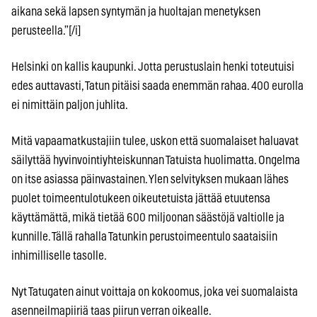
aikana sekä lapsen syntymän ja huoltajan menetyksen
perusteella.”[/i]
Helsinki on kallis kaupunki. Jotta perustuslain henki toteutuisi
edes auttavasti, Tatun pitäisi saada enemmän rahaa. 400 eurolla
ei nimittäin paljon juhlita.
Mitä vapaamatkustajiin tulee, uskon että suomalaiset haluavat
säilyttää hyvinvointiyhteiskunnan Tatuista huolimatta. Ongelma
on itse asiassa päinvastainen. Ylen selvityksen mukaan lähes
puolet toimeentulotukeen oikeutetuista jättää etuutensa
käyttämättä, mikä tietää 600 miljoonan säästöjä valtiolle ja
kunnille. Tällä rahalla Tatunkin perustoimeentulo saataisiin
inhimilliselle tasolle.
Nyt Tatugaten ainut voittaja on kokoomus, joka vei suomalaista
asenneilmapiiriä taas piirun verran oikealle.