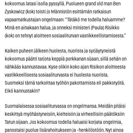
kokoomus latasi isolla pyssyllä. Puolueen grand old man Ben
Zyskowicz (kok) toisti jo Männistön esittämän ratkaisun
vapaamatkustajan ongelmaan: “Tätäkö me todella haluamme?
Minä en ainakaan halua, ja onneksi ministeri (Paula) Risikko
(kok) on tehnyt aloitteen sosiaaliturvan vastikkeellistamisesta.”
Kaiken puheen jälkeen huolesta, nuorista ja syrjäytyneistä
kokoomus päätti tarjota keppiä porkkanan sijaan, sillä sehän on
nähkääs kannustavaa. Kyse olikin koko ajan Risikon aloitteesta
vastikkeellisesta sosiaaliturvasta ei huolesta nuorista.
Suomeksi tämä tarkoittaa työhön pakottamista eli pakkotyötä.
Eikö kannustakin?
Suomalaisessa sosiaaliturvassa on ongelmansa. Meidän pitäisi
keskittyä myöhästyneisiin, kielteisiin ja virheellisiin päätöksiin
Tatun sijaan. Jos kokoomus todella haluaisi korjata ongelmia,
panostaisi puolue lisärahoitukseen ja -henkilöstöön. Nyt ainoa