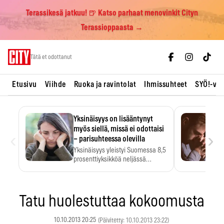
Terassikesä jatkuu! 🍺 Katso parhaat menovinkit Cityn
Terassioppaasta →
Skip
Tätä et odottanut
to
content
Etusivu
Viihde
Ruoka ja ravintolat
Ihmissuhteet
SYÖ!-vii
Yksinäisyys on lisääntynyt
myös siellä, missä ei odottaisi
‹
›
– parisuhteessa olevilla
Yksinäisyys yleistyi Suomessa 8,5
prosenttiyksikköä neljässä
vuodessa. Se…
Tatu huolestuttaa kokoomusta
10.10.2013 20:25
(Päivitetty: 10.10.2013 23:22)