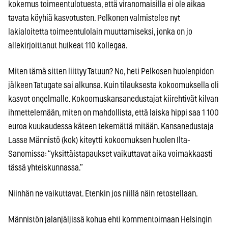
kokemus toimeentulotuesta, että viranomaisilla ei ole aikaa
tavata köyhiä kasvotusten. Pelkonen valmistelee nyt
lakialoitetta toimeentulolain muuttamiseksi, jonka on jo
allekirjoittanut huikeat 110 kollegaa.
Miten tämä sitten liittyy Tatuun? No, heti Pelkosen huolenpidon
jälkeen Tatugate sai alkunsa. Kuin tilauksesta kokoomuksella oli
kasvot ongelmalle. Kokoomuskansanedustajat kiirehtivät kilvan
ihmettelemään, miten on mahdollista, että laiska hippi saa 1 100
euroa kuukaudessa käteen tekemättä mitään. Kansanedustaja
Lasse Männistö (kok) kiteytti kokoomuksen huolen Ilta-
Sanomissa: “yksittäistapaukset vaikuttavat aika voimakkaasti
tässä yhteiskunnassa.”
Niinhän ne vaikuttavat. Etenkin jos niillä näin retostellaan.
Männistön jalanjäljissä kohua ehti kommentoimaan Helsingin