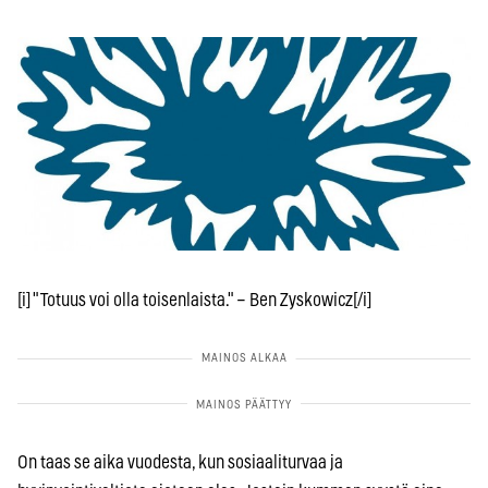
[i] "Totuus voi olla toisenlaista." – Ben Zyskowicz[/i]
On taas se aika vuodesta, kun sosiaaliturvaa ja