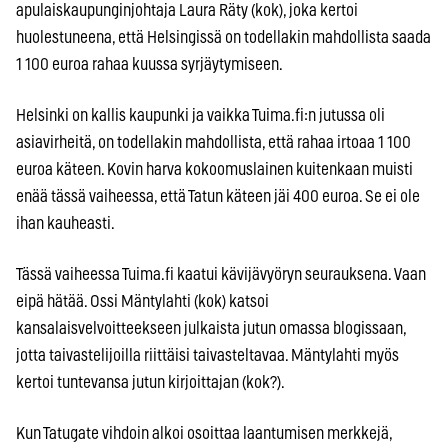
apulaiskaupunginjohtaja Laura Räty (kok), joka kertoi
huolestuneena, että Helsingissä on todellakin mahdollista saada
1 100 euroa rahaa kuussa syrjäytymiseen.
Helsinki on kallis kaupunki ja vaikka Tuima.fi:n jutussa oli
asiavirheitä, on todellakin mahdollista, että rahaa irtoaa 1 100
euroa käteen. Kovin harva kokoomuslainen kuitenkaan muisti
enää tässä vaiheessa, että Tatun käteen jäi 400 euroa. Se ei ole
ihan kauheasti.
Tässä vaiheessa Tuima.fi kaatui kävijävyöryn seurauksena. Vaan
eipä hätää. Ossi Mäntylahti (kok) katsoi
kansalaisvelvoitteekseen julkaista jutun omassa blogissaan,
jotta taivastelijoilla riittäisi taivasteltavaa. Mäntylahti myös
kertoi tuntevansa jutun kirjoittajan (kok?).
Kun Tatugate vihdoin alkoi osoittaa laantumisen merkkejä,