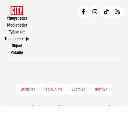
Yhteystiedot
Mediatiedot
Työpaikat
Tilaa uutiskirje
Ohjeet
Palaute
Deitti.net
TableOnline
Suomi24
Treffit24
© 2026 City.fi - Räväkkää sisältöä vuodesta -86 |
Evästeasetukset