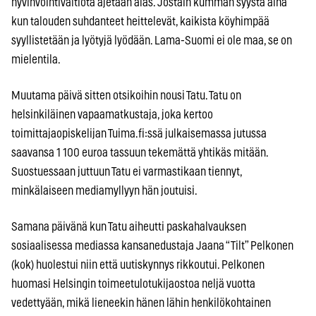
hyvinvointivaltiota ajetaan alas. Jostain kumman syystä aina
kun talouden suhdanteet heittelevät, kaikista köyhimpää
syyllistetään ja lyötyjä lyödään. Lama-Suomi ei ole maa, se on
mielentila.
Muutama päivä sitten otsikoihin nousi Tatu. Tatu on
helsinkiläinen vapaamatkustaja, joka kertoo
toimittajaopiskelijan Tuima.fi:ssä julkaisemassa jutussa
saavansa 1 100 euroa tassuun tekemättä yhtikäs mitään.
Suostuessaan juttuun Tatu ei varmastikaan tiennyt,
minkälaiseen mediamyllyyn hän joutuisi.
Samana päivänä kun Tatu aiheutti paskahalvauksen
sosiaalisessa mediassa kansanedustaja Jaana “Tilt” Pelkonen
(kok) huolestui niin että uutiskynnys rikkoutui. Pelkonen
huomasi Helsingin toimeetulotukijaostoa neljä vuotta
vedettyään, mikä lieneekin hänen lähin henkilökohtainen