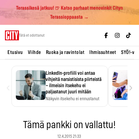
Terassikesä jatkuu! 🍺 Katso parhaat menovinkit Cityn
Terassioppaasta →
Skip
Tätä et odottanut
to
content
Etusivu
Viihde
Ruoka ja ravintolat
Ihmissuhteet
SYÖ!-vii
LinkedIn-profiili voi antaa
vihjeitä narsistisista piirteistä
‹
›
– ilmeisin itsekehu ei
paljastanut juuri mitään
Näkyvin itsekehu ei ennustanut
narsistisia piirteitä.
Tämä pankki on vallattu!
12.4.2015 21:33