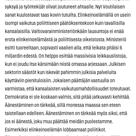
syksyä ja työntekijät olivat joutuneet ahtaalle. Nyt Voutilaisen
sanat kuulostavat taas kovin tutuilta. Elinkeinoelämällä on usein
isompi vaikutus poliittiseen päätöksentekoon kuin tavallisilla
kansalaisilla. Valtiovarainministeriönkään lausuntoja ei enää
erota elinkeinoelämästä ja poliittisesta oikeistosta. Ministeriö
esitti tuoreeltaan, sopivasti vaalien alla, että leikata pitäisi 6
miljardin edestä. On helppo esittää massiivisia leikkauslistoja,
kun ei joudu itse kärsimään niistä omassa arjessaan. Julkisen
sektorin säästöt kun iskevät pahimmin julkisia palveluita
käyttäviin pienituloisiin. Jokaisen päättäjän vastuulla on
varmistaa, että kansalaisten vaikutusmahdollisuudet toteutuvat.
Demokratia ei ole koskaan valmis, sitä pitää jatkuvasti kehittää.
Äänestäminen on tärkeää, sillä monessa maassa sen eteen
taistellaan edelleen. Äänestäminen on tärkeää myös siksi, että
jos ei äänestä, joku muu päättää meidän puolestamme.
Esimerkiksi elinkeinoelämän lobbaamaat poliitikot.