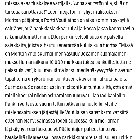
miesasiakas tiuskaisee vartijalle: ”Anna sen tytön olla, sillä on
tärkeää sanottavaa!” Luen megafoniin lyhyen julistuksen.
Meritan pääjohtaja Pertti Voutilainen on aikaisemmin syksyllä
esittänyt, että pankkiasiakkaat tulisi jatkossa jakaa kannattaviin
ja kannattamattomiin. Ettei pankin velvollisuus ole palvella
asiakkaita, joista aiheutuu enemmän kuluja kuin tuottoa. ”Missä
on Meritan yhteiskunnallinen vastuu? Jokainen suomalainen
maksoi laman aikana 10 000 markkaa tukea pankeille, jotta ne
pelastuisivat”, kuulutan. Tämä isosti medianäkyvyyttäkin saanut
tapahtuma on yksi oman poliittisen aktivismini alkutaipaleita
Suomessa. Se nousee usein mieleeni kun tuntuu siltä, että omat
mielipiteet tai niiden esittäminen tuntuvat liian radikaaleilta.
Pankin valtausta suunniteltiin pitkään ja huolella. Meille
mielenosoituksen järjestäjille Voutilaisen sanat kertoivat siitä,
ettei hän elänyt samassa todellisuudessa kuin me, laman
läpikäynyt nuori sukupolvi. Pääjohtajan puheet tuntuivat
härskeiltä tilanteessa, jossa pankkikonttoreita oli suljettu pitkin