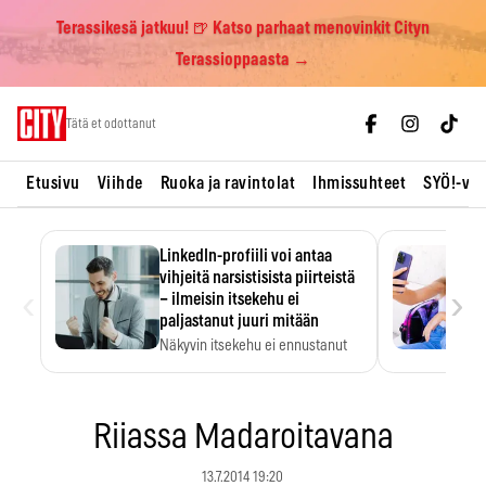
Terassikesä jatkuu! 🍺 Katso parhaat menovinkit Cityn
Terassioppaasta →
Skip
Tätä et odottanut
to
content
Etusivu
Viihde
Ruoka ja ravintolat
Ihmissuhteet
SYÖ!-vii
LinkedIn-profiili voi antaa
vihjeitä narsistisista piirteistä
‹
›
– ilmeisin itsekehu ei
paljastanut juuri mitään
Näkyvin itsekehu ei ennustanut
narsistisia piirteitä.
Riiassa Madaroitavana
13.7.2014 19:20