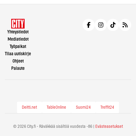
Yhteystiedot
Mediatiedot
Työpaikat
Tilaa uutiskirje
Ohjeet
Palaute
Deitti.net
TableOnline
Suomi24
Treffit24
© 2026 City.fi - Räväkkää sisältöä vuodesta -86 |
Evästeasetukset