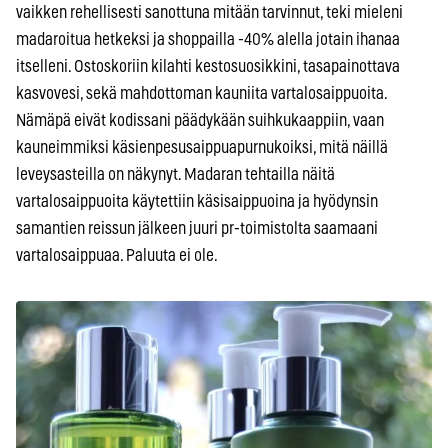
vaikken rehellisesti sanottuna mitään tarvinnut, teki mieleni
madaroitua hetkeksi ja shoppailla -40% alella jotain ihanaa
itselleni. Ostoskoriin kilahti kestosuosikkini, tasapainottava
kasvovesi, sekä mahdottoman kauniita vartalosaippuoita.
Nämäpä eivät kodissani päädykään suihkukaappiin, vaan
kauneimmiksi käsienpesusaippuapurnukoiksi, mitä näillä
leveysasteilla on näkynyt. Madaran tehtailla näitä
vartalosaippuoita käytettiin käsisaippuoina ja hyödynsin
samantien reissun jälkeen juuri pr-toimistolta saamaani
vartalosaippuaa. Paluuta ei ole.