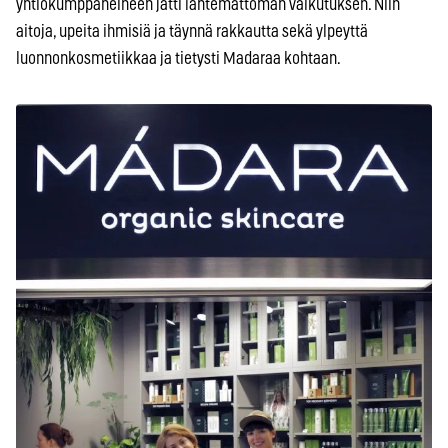
yhtiökumppaneineen jätti lähtemättömän vaikutuksen. Niin
aitoja, upeita ihmisiä ja täynnä rakkautta sekä ylpeyttä
luonnonkosmetiikkaa ja tietysti Madaraa kohtaan.