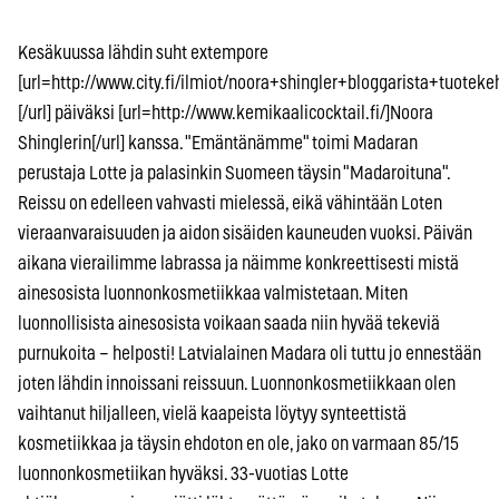
Kesäkuussa lähdin suht extempore
[url=http://www.city.fi/ilmiot/noora+shingler+bloggarista+tuotekeh
[/url] päiväksi [url=http://www.kemikaalicocktail.fi/]Noora
Shinglerin[/url] kanssa. "Emäntänämme" toimi Madaran
perustaja Lotte ja palasinkin Suomeen täysin "Madaroituna".
Reissu on edelleen vahvasti mielessä, eikä vähintään Loten
vieraanvaraisuuden ja aidon sisäiden kauneuden vuoksi. Päivän
aikana vierailimme labrassa ja näimme konkreettisesti mistä
ainesosista luonnonkosmetiikkaa valmistetaan. Miten
luonnollisista ainesosista voikaan saada niin hyvää tekeviä
purnukoita – helposti! Latvialainen Madara oli tuttu jo ennestään
joten lähdin innoissani reissuun. Luonnonkosmetiikkaan olen
vaihtanut hiljalleen, vielä kaapeista löytyy synteettistä
kosmetiikkaa ja täysin ehdoton en ole, jako on varmaan 85/15
luonnonkosmetiikan hyväksi. 33-vuotias Lotte