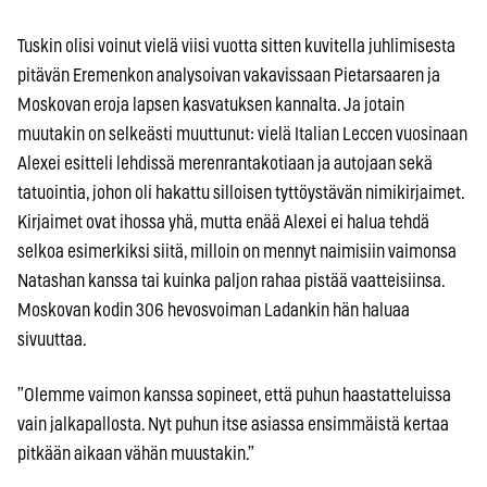
Tuskin olisi voinut vielä viisi vuotta sitten kuvitella juhlimisesta
pitävän Eremenkon analysoivan vakavissaan Pietarsaaren ja
Moskovan eroja lapsen kasvatuksen kannalta. Ja jotain
muutakin on selkeästi muuttunut: vielä Italian Leccen vuosinaan
Alexei esitteli lehdissä merenrantakotiaan ja autojaan sekä
tatuointia, johon oli hakattu silloisen tyttöystävän nimikirjaimet.
Kirjaimet ovat ihossa yhä, mutta enää Alexei ei halua tehdä
selkoa esimerkiksi siitä, milloin on mennyt naimisiin vaimonsa
Natashan kanssa tai kuinka paljon rahaa pistää vaatteisiinsa.
Moskovan kodin 306 hevosvoiman Ladankin hän haluaa
sivuuttaa.
”Olemme vaimon kanssa sopineet, että puhun haastatteluissa
vain jalkapallosta. Nyt puhun itse asiassa ensimmäistä kertaa
pitkään aikaan vähän muustakin.”