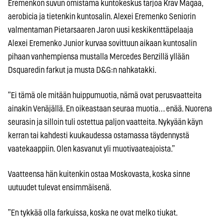
Eremenkon suvun omistama kuntokeskus tarjoa Krav Magaa,
aerobicia ja tietenkin kuntosalin. Alexei Eremenko Seniorin
valmentaman Pietarsaaren Jaron uusi keskikenttäpelaaja
Alexei Eremenko Junior kurvaa sovittuun aikaan kuntosalin
pihaan vanhempiensa mustalla Mercedes Benzillä yllään
Dsquaredin farkut ja musta D&G:n nahkatakki.
”Ei tämä ole mitään huippumuotia, nämä ovat perusvaatteita
ainakin Venäjällä. En oikeastaan seuraa muotia… enää. Nuorena
seurasin ja silloin tuli ostettua paljon vaatteita. Nykyään käyn
kerran tai kahdesti kuukaudessa ostamassa täydennystä
vaatekaappiin. Olen kasvanut yli muotivaateajoista.”
Vaatteensa hän kuitenkin ostaa Moskovasta, koska sinne
uutuudet tulevat ensimmäisenä.
”En tykkää olla farkuissa, koska ne ovat melko tiukat.