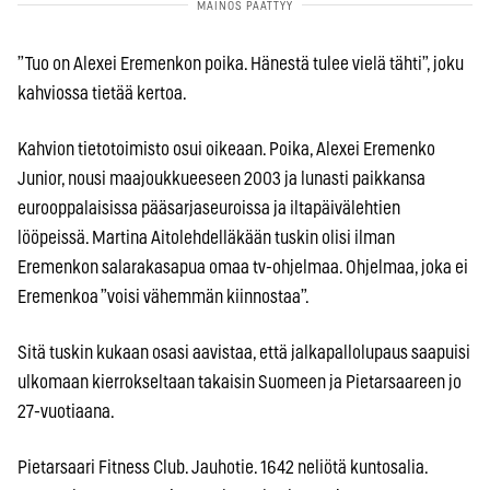
”Tuo on Alexei Eremenkon poika. Hänestä tulee vielä tähti”, joku
kahviossa tietää kertoa.
Kahvion tietotoimisto osui oikeaan. Poika, Alexei Eremenko
Junior, nousi maajoukkueeseen 2003 ja lunasti paikkansa
eurooppalaisissa pääsarjaseuroissa ja iltapäivälehtien
lööpeissä. Martina Aitolehdelläkään tuskin olisi ilman
Eremenkon salarakasapua omaa tv-ohjelmaa. Ohjelmaa, joka ei
Eremenkoa ”voisi vähemmän kiinnostaa”.
Sitä tuskin kukaan osasi aavistaa, että jalkapallolupaus saapuisi
ulkomaan kierrokseltaan takaisin Suomeen ja Pietarsaareen jo
27-vuotiaana.
Pietarsaari Fitness Club. Jauhotie. 1642 neliötä kuntosalia.