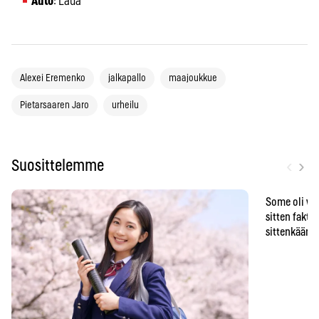
Auto
: Lada
Alexei Eremenko
jalkapallo
maajoukkue
Pietarsaaren Jaro
urheilu
‹
›
Suosittelemme
Some oli vä
sitten faktat
sittenkään o