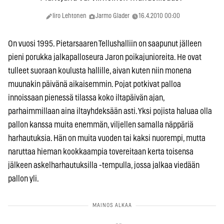
Iiro Lehtonen
Jarmo Glader
16.4.2010 00:00
On vuosi 1995. Pietarsaaren Tellushalliin on saapunut jälleen
pieni porukka jalkapalloseura Jaron poikajunioreita. He ovat
tulleet suoraan koulusta hallille, aivan kuten niin monena
muunakin päivänä aikaisemmin. Pojat potkivat palloa
innoissaan pienessä tilassa koko iltapäivän ajan,
parhaimmillaan aina iltayhdeksään asti. Yksi pojista haluaa olla
pallon kanssa muita enemmän, viljellen samalla näppäriä
harhautuksia. Hän on muita vuoden tai kaksi nuorempi, mutta
naruttaa hieman kookkaampia tovereitaan kerta toisensa
jälkeen askelharhautuksilla -tempulla, jossa jalkaa viedään
pallon yli.