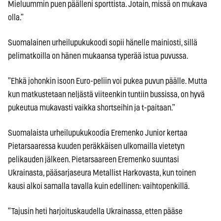
Mieluummin puen päälleni sporttista. Jotain, missä on mukava
olla.”
Suomalainen urheilupukukoodi sopii hänelle mainiosti, sillä
pelimatkoilla on hänen mukaansa typerää istua puvussa.
”Ehkä johonkin isoon Euro-peliin voi pukea puvun päälle. Mutta
kun matkustetaan neljästä viiteenkin tuntiin bussissa, on hyvä
pukeutua mukavasti vaikka shortseihin ja t-paitaan.”
Suomalaista urheilupukukoodia Eremenko Junior kertaa
Pietarsaaressa kuuden peräkkäisen ulkomailla vietetyn
pelikauden jälkeen. Pietarsaareen Eremenko suuntasi
Ukrainasta, pääsarjaseura Metallist Harkovasta, kun toinen
kausi alkoi samalla tavalla kuin edellinen: vaihtopenkillä.
”Tajusin heti harjoituskaudella Ukrainassa, etten pääse