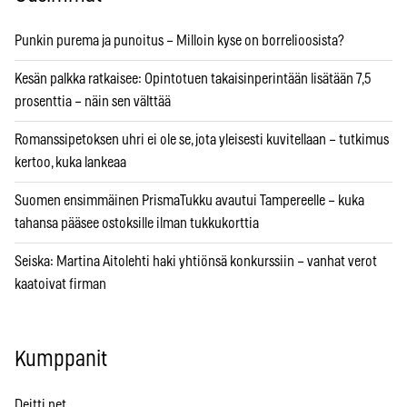
Punkin purema ja punoitus – Milloin kyse on borrelioosista?
Kesän palkka ratkaisee: Opintotuen takaisinperintään lisätään 7,5
prosenttia – näin sen välttää
Romanssipetoksen uhri ei ole se, jota yleisesti kuvitellaan – tutkimus
kertoo, kuka lankeaa
Suomen ensimmäinen PrismaTukku avautui Tampereelle – kuka
tahansa pääsee ostoksille ilman tukkukorttia
Seiska: Martina Aitolehti haki yhtiönsä konkurssiin – vanhat verot
kaatoivat firman
Kumppanit
Deitti.net