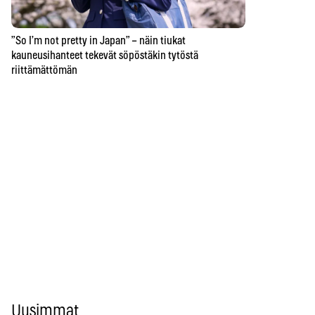
”So I’m not pretty in Japan” – näin tiukat
kauneusihanteet tekevät söpöstäkin tytöstä
riittämättömän
Uusimmat