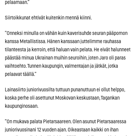
pelaamaan.”
Siirtoikkunat ehtivät kuitenkin mennä kiinni.
”Onneksi minulla on vähän kuin kaverisuhde seuran pääpomon
kanssa Metallistissa. Hänen kanssaan juttelimme rauhassa
tilanteesta ja kerroin, että haluan vain pelata. He eivät halunneet
päästää minua Ukrainan muihin seuroihin, joten Jaro oli paras
vaihtoehto. Tunnen kaupungin, valmentajan ja jätkät, jotka
pelaavat täällä.”
Lainasiirto juniorivuosilta tuttuun punanuttuun ei ollut helppo,
koska perhe oli asettunut Moskovan keskustaan, Tagankan
kaupunginosaan.
”On mukava palata Pietarsaareen. Olen asunut Pietarsaaressa
juniorivuosinani 12 vuoden ajan. Oikeastaan kaikki on ihan