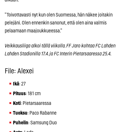
”Toivottavasti nyt kun olen Suomessa, hän näkee joitakin
pelejäni. Olen ennenkin sanonut, että olen aina valmis
pelaamaan maajoukkueessa.”
Veikkausliiga alkoi tällä viikolla. FF Jaro kohtaa FC Lahden
Lahden Stadionilla 17.4. ja FC Interin Pietarsaaressa 25.4.
File: Alexei
Ikä
: 27
Pituus
: 181 cm
Koti
: Pietarsaaressa
Tuoksu
: Paco Rabanne
Puhelin
: Samsung Duo