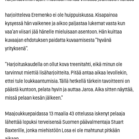
harjoitteleva Eremenko ei ole huippuiskussa. Kisapainoa
kysyessä hän vaikenee ja aikoo paljastaa lukemat vasta kun
vaa’an viisari jää hänelle mieluisaan asentoon. Hän kuittaa
kuvaajan ehdotuksen paidatta kuvaamisesta ”hyvänä
yrityksenä”.
”Harjoituskaudella on ollut kova treenitahti, eikä minun ole
tarvinnut miettiä lisäharjoitteita. Pitää antaa aikaa levollekin,
ettei tule loukkaantumisia. Tällä hetkellä tärkein tavoitteeni on
päästä kuntoon, pelata hyvin ja auttaa Jaroa. Aika sitten näyttää,
missä pelaan kesän jälkeen.”
Maajoukkuepaidassa 13 maalia 43 ottelussa iskenyt pelaaja
lähettää lopuksi terveisensä Suomen päävalmentaja Stuart
Baxterille, jonka miehistöön Losa ei ole mahtunut pitkään
aikaan.