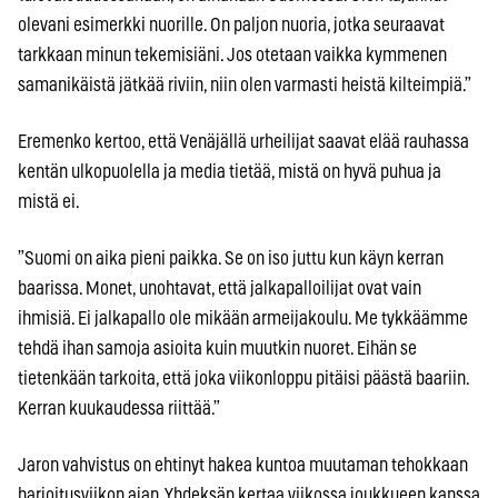
olevani esimerkki nuorille. On paljon nuoria, jotka seuraavat
tarkkaan minun tekemisiäni. Jos otetaan vaikka kymmenen
samanikäistä jätkää riviin, niin olen varmasti heistä kilteimpiä.”
Eremenko kertoo, että Venäjällä urheilijat saavat elää rauhassa
kentän ulkopuolella ja media tietää, mistä on hyvä puhua ja
mistä ei.
”Suomi on aika pieni paikka. Se on iso juttu kun käyn kerran
baarissa. Monet, unohtavat, että jalkapalloilijat ovat vain
ihmisiä. Ei jalkapallo ole mikään armeijakoulu. Me tykkäämme
tehdä ihan samoja asioita kuin muutkin nuoret. Eihän se
tietenkään tarkoita, että joka viikonloppu pitäisi päästä baariin.
Kerran kuukaudessa riittää.”
Jaron vahvistus on ehtinyt hakea kuntoa muutaman tehokkaan
harjoitusviikon ajan. Yhdeksän kertaa viikossa joukkueen kanssa