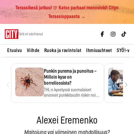
Terassikesä jatkuu! 🍺 Katso parhaat menovinkit Cityn
Terassioppaasta →
Skip
Tätä et odottanut
to
content
Etusivu
Viihde
Ruoka ja ravintolat
Ihmissuhteet
SYÖ!-vii
Punkin purema ja punoitus –
Milloin kyse on
‹
›
borrelioosista?
THL:n kyselyssä suomalaiset
arvioivat punkkitaudin riskin noin
kymmenkertaiseksi…
Alexei Eremenko
Maitojuna vai viimeinen mahdollisuus?