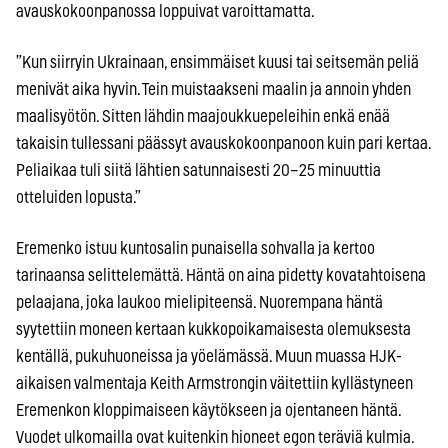
avauskokoonpanossa loppuivat varoittamatta.
”Kun siirryin Ukrainaan, ensimmäiset kuusi tai seitsemän peliä
menivät aika hyvin. Tein muistaakseni maalin ja annoin yhden
maalisyötön. Sitten lähdin maajoukkuepeleihin enkä enää
takaisin tullessani päässyt avauskokoonpanoon kuin pari kertaa.
Peliaikaa tuli siitä lähtien satunnaisesti 20–25 minuuttia
otteluiden lopusta.”
Eremenko istuu kuntosalin punaisella sohvalla ja kertoo
tarinaansa selittelemättä. Häntä on aina pidetty kovatahtoisena
pelaajana, joka laukoo mielipiteensä. Nuorempana häntä
syytettiin moneen kertaan kukkopoikamaisesta olemuksesta
kentällä, pukuhuoneissa ja yöelämässä. Muun muassa HJK-
aikaisen valmentaja Keith Armstrongin väitettiin kyllästyneen
Eremenkon kloppimaiseen käytökseen ja ojentaneen häntä.
Vuodet ulkomailla ovat kuitenkin hioneet egon teräviä kulmia.