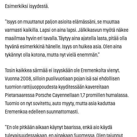
Esimerkiksi isyydestä.
”Isyys on muuttanut paljon asioita elämässäni, se muuttaa
varmasti kaikilla. Lapsi on aina lapsi. Jälkikasvun myötä näkee
maailmaa hyvin eri tavalla. Täytyy aina ajatella lasta, pitää olla
hyvänä esimerkkinä hänelle. Isyys on huikea asia. Olen aina
tykännyt olla kotona, mutta nyt vielä enemmän.”
Tosin kaikkea särmää ei isyyskään ole Eremenkolta vienyt.
Vuonna 2008, silloin puolivuotiaan pojan isä sai ehdollisen
tuomion rattijuoppoudesta kyyditessään kavereitaan
Pietarsaaressa Porsche Cayennellaan 1,7 promillen humalassa.
Tuomio on nyt sovitettu, auto myyty, mutta asia kaduttaa
Eremenkoa edelleen suunnattomasti.
”En ole pitkään aikaan käynyt baarissa, enkä aio käydä
tulevaisuudessakaan, en ainakaan Suomessa. Olen tajunnut