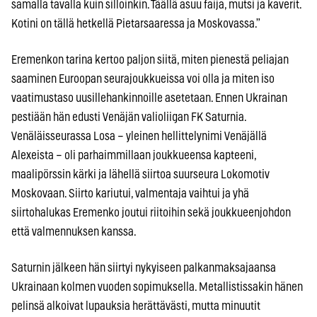
samalla tavalla kuin silloinkin. Täällä asuu faija, mutsi ja kaverit.
Kotini on tällä hetkellä Pietarsaaressa ja Moskovassa.”
Eremenkon tarina kertoo paljon siitä, miten pienestä peliajan
saaminen Euroopan seurajoukkueissa voi olla ja miten iso
vaatimustaso uusillehankinnoille asetetaan. Ennen Ukrainan
pestiään hän edusti Venäjän valioliigan FK Saturnia.
Venäläisseurassa Losa – yleinen hellittelynimi Venäjällä
Alexeista – oli parhaimmillaan joukkueensa kapteeni,
maalipörssin kärki ja lähellä siirtoa suurseura Lokomotiv
Moskovaan. Siirto kariutui, valmentaja vaihtui ja yhä
siirtohalukas Eremenko joutui riitoihin sekä joukkueenjohdon
että valmennuksen kanssa.
Saturnin jälkeen hän siirtyi nykyiseen palkanmaksajaansa
Ukrainaan kolmen vuoden sopimuksella. Metallistissakin hänen
pelinsä alkoivat lupauksia herättävästi, mutta minuutit