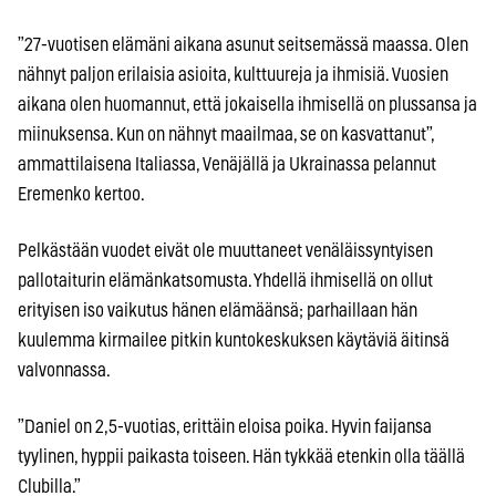
”27-vuotisen elämäni aikana asunut seitsemässä maassa. Olen
nähnyt paljon erilaisia asioita, kulttuureja ja ihmisiä. Vuosien
aikana olen huomannut, että jokaisella ihmisellä on plussansa ja
miinuksensa. Kun on nähnyt maailmaa, se on kasvattanut”,
ammattilaisena Italiassa, Venäjällä ja Ukrainassa pelannut
Eremenko kertoo.
Pelkästään vuodet eivät ole muuttaneet venäläissyntyisen
pallotaiturin elämänkatsomusta. Yhdellä ihmisellä on ollut
erityisen iso vaikutus hänen elämäänsä; parhaillaan hän
kuulemma kirmailee pitkin kuntokeskuksen käytäviä äitinsä
valvonnassa.
”Daniel on 2,5-vuotias, erittäin eloisa poika. Hyvin faijansa
tyylinen, hyppii paikasta toiseen. Hän tykkää etenkin olla täällä
Clubilla.”