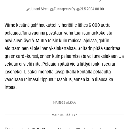
Juhani Sirén
Fennopress Oy
21.5.2004 00:00
Viime kesänä golf houkutteli viheriöille lähes 6 000 uutta
pelaajaa. Tänä vuonna povataan vähintään samankokoista
noviisiryntäystä. Mutta toisin kuin muissa lajeissa, golfin
aloittaminen ei ole ihan yksinkertaista. Golfarin pitää suorittaa
green card -kurssi, ennen kuin pelaamisesta voi uneksiakaan. Ja
sekään ei vielä riitä. Pelaajan pitää vielä liittyä jonkin seuran
jäseneksi. Lisäksi monella täyspitkällä kentällä pelaajilta
vaaditaan roimasti tippunut tasoitus, ennen kuin tiiausaika
irtoaa.