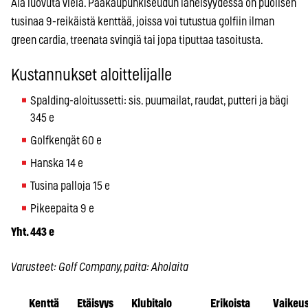
Älä luovuta vielä. Pääkaupunkiseudun läheisyydessä on puolisen
tusinaa 9-reikäistä kenttää, joissa voi tutustua golfiin ilman
green cardia, treenata svingiä tai jopa tiputtaa tasoitusta.
Kustannukset aloittelijalle
Spalding-aloitussetti: sis. puumailat, raudat, putteri ja bägi
345 e
Golfkengät 60 e
Hanska 14 e
Tusina palloja 15 e
Pikeepaita 9 e
Yht. 443 e
Varusteet: Golf Company, paita: Aholaita
Kenttä
Etäisyys
Klubitalo
Erikoista
Vaikeu