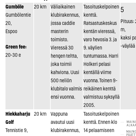
Gumböle
20 km
Väliaikainen
Tasoituskelpoinen
5
Gumbölentie
klubirakennus,
kenttä.
Pituus:
20,
jossa caddie
Ratsastuskeskus
m,
Espoo
masterin
kentän vieressä,
kaksi pa
toimisto.
varo hevosia 3. ja
-väylää
Green fee:
Vieressä 30
9. väylien
20-30 e
hengen teltta,
tuntumassa. Harri
joka toimii
Holkeri pelasi
kahviona. Uusi
kentällä viime
500 neliön
vuonna. Toinen 9-
klubitalo valmis
reikäinen kenttä
ensi vuonna.
valmistuu syksyllä
2005.
Hiekkaharju
20 km
Vappuna
Tasoituskelpoinen
Golf
avautui uusi
kenttä. Ennen klo
Tennistie 9,
klubirakennus,
14 pelaamiseen