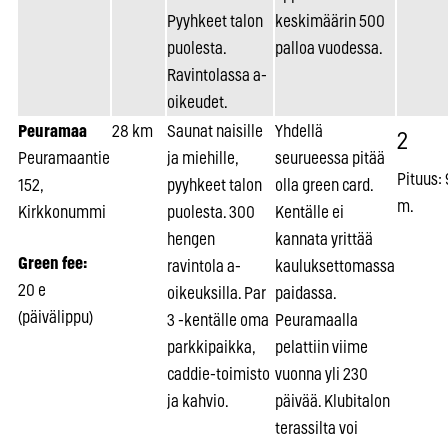
Pyyhkeet talon
keskimäärin 500
puolesta.
palloa vuodessa.
Ravintolassa a-
oikeudet.
Peuramaa
28 km
Saunat naisille
Yhdellä
2
Peuramaantie
ja miehille,
seurueessa pitää
Pituus:
152,
pyyhkeet talon
olla green card.
m.
Kirkkonummi
puolesta. 300
Kentälle ei
hengen
kannata yrittää
Green fee:
ravintola a-
kauluksettomassa
20 e
oikeuksilla. Par
paidassa.
(päivälippu)
3 -kentälle oma
Peuramaalla
parkkipaikka,
pelattiin viime
caddie-toimisto
vuonna yli 230
ja kahvio.
päivää. Klubitalon
terassilta voi