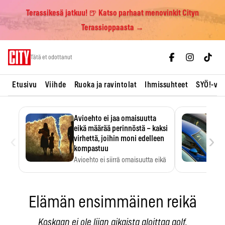
Terassikesä jatkuu! 🍺 Katso parhaat menovinkit Cityn
Terassioppaasta →
Skip
Tätä et odottanut
to
content
Etusivu
Viihde
Ruoka ja ravintolat
Ihmissuhteet
SYÖ!-vii
Avioehto ei jaa omaisuutta
eikä määrää perinnöstä – kaksi
‹
›
virhettä, joihin moni edelleen
kompastuu
Avioehto ei siirrä omaisuutta eikä
ratkaise perintöasioita.
Elämän ensimmäinen reikä
Koskaan ei ole liian aikaista aloittaa golf.