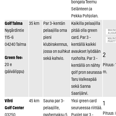
bongata Teemu
Selänteen ja
Pekka Pohjolan.
Golf Talma
35 km
Par 3-kentän
Kaikilla pelaajilla
Nygårdintie
pelaajilla oma
pitää olla green
115-6
pieni
card. Par 3 -
04240 Talma
klubirakennus,
kentällä kaikki
jossa on suihkut
avaukset lyödään
2
Green fee:
sekä kahvio.
ruoholta. Par 3 -
20 e
Pituus:
kentällä on nähty
(päivälippu)
m.
golf pron seurassa
Taru Valkeapää
sekä Sanna
Saarijärvi.
Vihti
45 km
Sauna par 3-
Yksi green card
1
Golf Center
pelaajille,
seurueessa riittää.
Pituus:
03250
pyyhemaksu 5
Puolet par 3 -