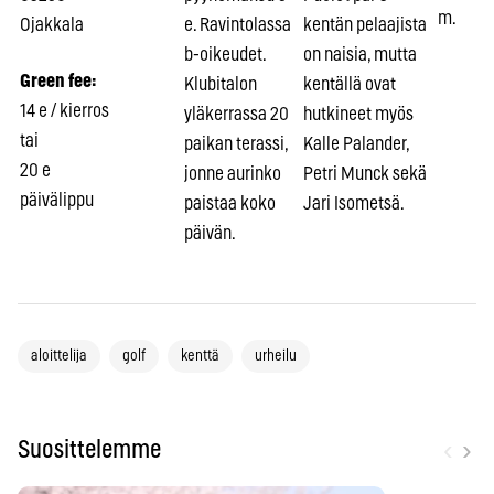
m.
Ojakkala
e. Ravintolassa
kentän pelaajista
b-oikeudet.
on naisia, mutta
Green fee:
Klubitalon
kentällä ovat
14 e / kierros
yläkerrassa 20
hutkineet myös
tai
paikan terassi,
Kalle Palander,
20 e
jonne aurinko
Petri Munck sekä
päivälippu
paistaa koko
Jari Isometsä.
päivän.
aloittelija
golf
kenttä
urheilu
‹
›
Suosittelemme