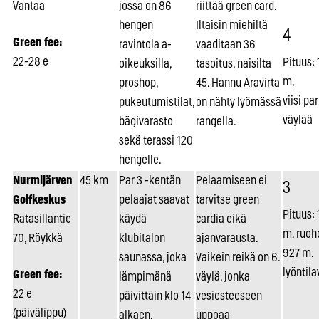
Vantaa
jossa on 86
riittää green card.
hengen
Iltaisin miehiltä
4
Green fee:
ravintola a-
vaaditaan 36
22-28 e
Pituus:
oikeuksilla,
tasoitus, naisilta
m,
proshop,
45. Hannu Aravirta
viisi par
pukeutumistilat,
on nähty lyömässä
väylää
bägivarasto
rangella.
sekä terassi 120
hengelle.
Nurmijärven
45 km
Par 3 -kentän
Pelaamiseen ei
3
Golfkeskus
pelaajat saavat
tarvitse green
Pituus:
Ratasillantie
käydä
cardia eikä
m. ruoho
70, Röykkä
klubitalon
ajanvarausta.
927 m.
saunassa, joka
Vaikein reikä on 6.
lyöntila
Green fee:
lämpimänä
väylä, jonka
22 e
päivittäin klo 14
vesiesteeseen
(päivälippu)
alkaen.
uppoaa