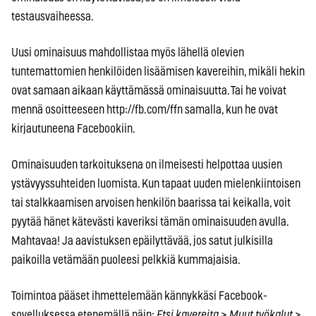
testausvaiheessa.
Uusi ominaisuus mahdollistaa myös lähellä olevien
tuntemattomien henkilöiden lisäämisen kavereihin, mikäli hekin
ovat samaan aikaan käyttämässä ominaisuutta. Tai he voivat
mennä osoitteeseen http://fb.com/ffn samalla, kun he ovat
kirjautuneena Facebookiin.
Ominaisuuden tarkoituksena on ilmeisesti helpottaa uusien
ystävyyssuhteiden luomista. Kun tapaat uuden mielenkiintoisen
tai stalkkaamisen arvoisen henkilön baarissa tai keikalla, voit
pyytää hänet kätevästi kaveriksi tämän ominaisuuden avulla.
Mahtavaa! Ja aavistuksen epäilyttävää, jos satut julkisilla
paikoilla vetämään puoleesi pelkkiä kummajaisia.
Toimintoa pääset ihmettelemään kännykkäsi Facebook-
sovelluksessa etenemällä näin:
Etsi kavereita > Muut työkalut >