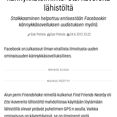
lähistöltä
Stalkkaaminen helpottuu entisestään Facebookin
kännykkäsovelluksen uudistuksen myötä.
Essi Peltola
Essi Peltola
24.6.2012 23:22
Facebook on julkaissut ilman virallista ilmoitusta uuden
ominaisuuden kännykkäsovelluksilleen.
Alun perin
Friendshake
nimellä kulkenut
Find Friends Nearby
eli
Etsi kavereita lähistöltä
mahdollistaa käyttäjän löytämään
lähistöllä olevat ystävät puhelimen GPS:n avulla. Vaikka
ominaisuus on käytettävissä, se on ilmeisesti vielä