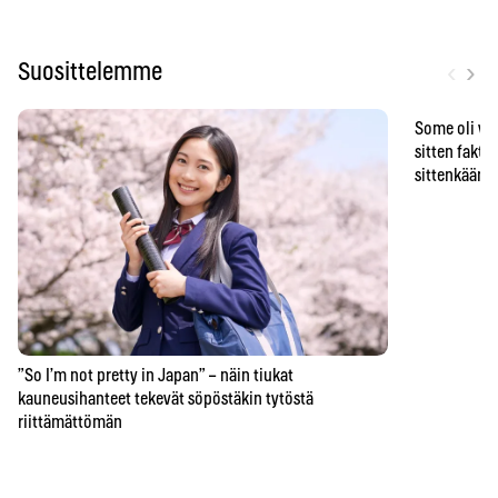
‹
›
Suosittelemme
Some oli vä
sitten faktat
sittenkään o
”So I’m not pretty in Japan” – näin tiukat
kauneusihanteet tekevät söpöstäkin tytöstä
riittämättömän