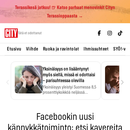
Terassikesä jatkuu! 🍺 Katso parhaat menovinkit Cityn
Terassioppaasta →
Skip
Tätä et odottanut
to
content
Etusivu
Viihde
Ruoka ja ravintolat
Ihmissuhteet
SYÖ!-vii
Yksinäisyys on lisääntynyt
myös siellä, missä ei odottaisi
‹
›
– parisuhteessa olevilla
Yksinäisyys yleistyi Suomessa 8,5
prosenttiyksikköä neljässä
vuodessa. Se…
Facebookin uusi
kännykkätoiminto: etsi kavereita