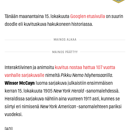
Tänään maanantaina 15. lokakuuta
Googlen etusivulla
on suurin
doodle eli kuvituskuva hakukoneen historiassa.
Interaktiivinen ja animoitu
kuvitus nostaa hattua 107 vuotta
vanhalle sarjakuvalle
nimeltä
Pikku Nemo höyhensaarilla
.
Winsor McCayn
luoma sarjakuva julkaistiin ensimmäisen
kerran 15. lokakuuta 1905
New York Herald
-sanomalehdessä.
Heraldissa sarjakuva nähtiin aina vuoteen 1911 asti, kunnes se
siirtyi eri nimisenä
New York American
-sanomalehteen pariksi
vuodeksi.
[AD]