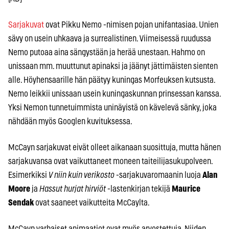
Sarjakuvat
ovat Pikku Nemo -nimisen pojan unifantasiaa. Unien
sävy on usein uhkaava ja surrealistinen. Viimeisessä ruudussa
Nemo putoaa aina sängystään ja herää unestaan. Hahmo on
unissaan mm. muuttunut apinaksi ja jäänyt jättimäisten sienten
alle. Höyhensaarille hän päätyy kuningas Morfeuksen kutsusta.
Nemo leikkii unissaan usein kuningaskunnan prinsessan kanssa.
Yksi Nemon tunnetuimmista uninäyistä on kävelevä sänky, joka
nähdään myös Googlen kuvituksessa.
McCayn sarjakuvat eivät olleet aikanaan suosittuja, mutta hänen
sarjakuvansa ovat vaikuttaneet moneen taiteilijasukupolveen.
Esimerkiksi
V niin kuin verikosto
-sarjakuvaromaanin luoja
Alan
Moore
ja
Hassut hurjat hirviöt
-lastenkirjan tekijä
Maurice
Sendak
ovat saaneet vaikutteita McCaylta.
McCayn varhaiset animaatiot ovat myös arvostettuja. Niiden