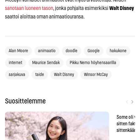
sanotaan luoneen tason
, jonka pohjalta esimerkiksi
Walt Disney
saattoi aloittaa oman animaatiouransa.
Alan Moore
animaatio
doodle
Google
hakukone
internet
Maurice Sendak
Pikku Nemo höyhensaarilla
sarjakuva
taide
Walt Disney
Winsor McCay
‹
›
Suosittelemme
Some oli vä
sitten faktat
sittenkään o