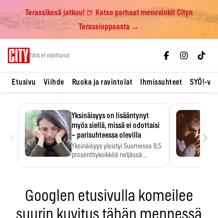
Terassikesä jatkuu! 🍺 Katso parhaat menovinkit Cityn
Terassioppaasta →
Skip
Tätä et odottanut
to
content
Etusivu
Viihde
Ruoka ja ravintolat
Ihmissuhteet
SYÖ!-vii
Yksinäisyys on lisääntynyt
myös siellä, missä ei odottaisi
‹
›
– parisuhteessa olevilla
Yksinäisyys yleistyi Suomessa 8,5
prosenttiyksikköä neljässä
vuodessa. Se…
Googlen etusivulla komeilee
suurin kuvitus tähän mennessä