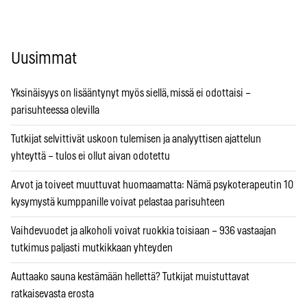
Uusimmat
Yksinäisyys on lisääntynyt myös siellä, missä ei odottaisi –
parisuhteessa olevilla
Tutkijat selvittivät uskoon tulemisen ja analyyttisen ajattelun
yhteyttä – tulos ei ollut aivan odotettu
Arvot ja toiveet muuttuvat huomaamatta: Nämä psykoterapeutin 10
kysymystä kumppanille voivat pelastaa parisuhteen
Vaihdevuodet ja alkoholi voivat ruokkia toisiaan – 936 vastaajan
tutkimus paljasti mutkikkaan yhteyden
Auttaako sauna kestämään hellettä? Tutkijat muistuttavat
ratkaisevasta erosta