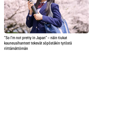
”So I’m not pretty in Japan” – näin tiukat
kauneusihanteet tekevät söpöstäkin tytöstä
riittämättömän