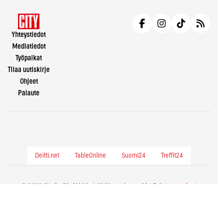
Yhteystiedot
Mediatiedot
Työpaikat
Tilaa uutiskirje
Ohjeet
Palaute
Deitti.net
TableOnline
Suomi24
Treffit24
© 2026 City.fi - Räväkkää sisältöä vuodesta -86 |
Evästeasetukset