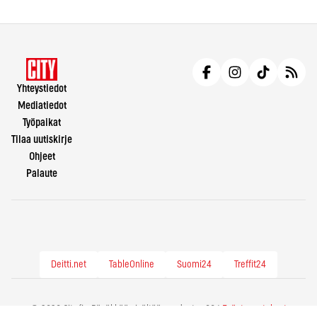
Yhteystiedot
Mediatiedot
Työpaikat
Tilaa uutiskirje
Ohjeet
Palaute
Deitti.net
TableOnline
Suomi24
Treffit24
© 2026 City.fi - Räväkkää sisältöä vuodesta -86 |
Evästeasetukset