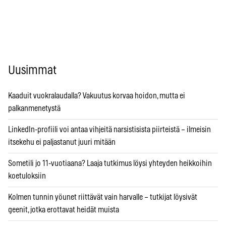
Uusimmat
Kaaduit vuokralaudalla? Vakuutus korvaa hoidon, mutta ei
palkanmenetystä
LinkedIn-profiili voi antaa vihjeitä narsistisista piirteistä – ilmeisin
itsekehu ei paljastanut juuri mitään
Sometili jo 11-vuotiaana? Laaja tutkimus löysi yhteyden heikkoihin
koetuloksiin
Kolmen tunnin yöunet riittävät vain harvalle – tutkijat löysivät
geenit, jotka erottavat heidät muista