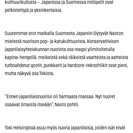
kulttuurikuilusta – Japanissa ja Suomessa mööpelit ovat
pelkistettyjä ja yksinkertaisia.
Suuremmat erot matkalla Suomesta Japaniin löytyvät Naoton
mielestä nuorison pop- ja katukulttuurista. Konservatiivisen
japanilaisyhteiskunnan nuorista osa reagoi ylimitoitetulla
kapina-hengellä: meikeistä sekä räikeistä vaatteista ja aatteista
turboahdetut gootit, punkkarit ja hardcore-teknofriikit ovat pieni,
mutta näkyvä osa Tokiota.
”Ennen japanilaisnuoriso oli harmaata massaa. Nyt nuoret
osaavat ilmaista itseään”, Naoto pohtii.
Toki Helsingissä asuu myös nuoria japanilaisia, joiden isät eivät