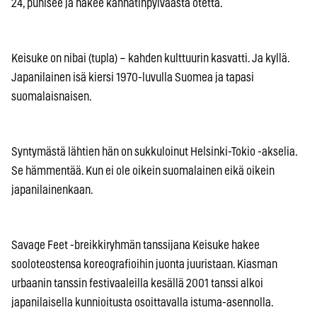
24, puhisee ja hakee kannatinpylväästä otetta.
Keisuke on nibai (tupla) – kahden kulttuurin kasvatti. Ja kyllä.
Japanilainen isä kiersi 1970-luvulla Suomea ja tapasi
suomalaisnaisen.
Syntymästä lähtien hän on sukkuloinut Helsinki-Tokio -akselia.
Se hämmentää. Kun ei ole oikein suomalainen eikä oikein
japanilainenkaan.
Savage Feet -breikkiryhmän tanssijana Keisuke hakee
sooloteostensa koreografioihin juonta juuristaan. Kiasman
urbaanin tanssin festivaaleilla kesällä 2001 tanssi alkoi
japanilaisella kunnioitusta osoittavalla istuma-asennolla.