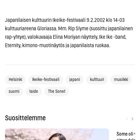
Japanilaisen kulttuurin Ikeike-festivaali 9.2.2002 klo 14-03
kulttuuriareena Gloriassa. Mm. Rip Slyme (suosittu japanilainen
rap-yhtye), valokuvaaja Elina Moriyan näyttely, Ike Ike -band,
Eternity, kimono-muotinäytös ja japanilaista ruokaa.
Helsinki
Ikeike-festivaali
japani
kulttuuri
musiikki
suomi
taide
The Sonet
‹
›
Suosittelemme
Some oli vä