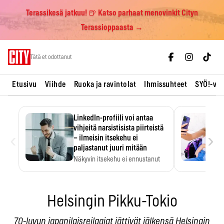
Terassikesä jatkuu! 🍺 Katso parhaat menovinkit Cityn
Terassioppaasta →
Skip
Tätä et odottanut
to
content
Etusivu
Viihde
Ruoka ja ravintolat
Ihmissuhteet
SYÖ!-vii
LinkedIn-profiili voi antaa
vihjeitä narsistisista piirteistä
‹
›
– ilmeisin itsekehu ei
paljastanut juuri mitään
Näkyvin itsekehu ei ennustanut
narsistisia piirteitä.
Helsingin Pikku-Tokio
70-luvun japanilaisreilaajat jättivät jälkensä Helsingin