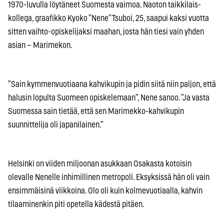
1970-luvulla löytäneet Suomesta vaimoa. Naoton taikkilais-
kollega, graafikko Kyoko ”Nene” Tsuboi, 25, saapui kaksi vuotta
sitten vaihto-opiskelijaksi maahan, josta hän tiesi vain yhden
asian – Marimekon.
”Sain kymmenvuotiaana kahvikupin ja pidin siitä niin paljon, että
halusin lopulta Suomeen opiskelemaan”, Nene sanoo. ”Ja vasta
Suomessa sain tietää, että sen Marimekko-kahvikupin
suunnittelija oli japanilainen.”
Helsinki on viiden miljoonan asukkaan Osakasta kotoisin
olevalle Nenelle inhimillinen metropoli. Eksyksissä hän oli vain
ensimmäisinä viikkoina. Olo oli kuin kolmevuotiaalla, kahvin
tilaaminenkin piti opetella kädestä pitäen.