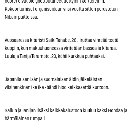
nuoret eivät ole ghettoutuneet tiettyihin kortteleihin.
Kokoontumiset organisoidaan viisi vuotta sitten perustetun
Nibain puitteissa.
Vuosaaressa kitaristi Saiki Tanabe, 28, liruttaa vihreää teetä
kuppiin, kun makuuhuoneessa viritetään bassoa ja kitaraa.
Laulaja Tanija Teramoto, 23, köhii kurkkua puhtaaksi.
Japanilaisen isän ja suomalaisen äidin jälkeläisten
viisihenkinen Ike Ike -bändi hioo keikkasettiä kuntoon.
Saikin ja Tanijan lisäksi keikkakalustoon kuuluu kaksi Hondaa ja
härmäläinen rumpali.