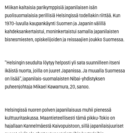
Miikan kaltaisia parikymppisiä japanilaisen isän
puolisuomalaisia perillisiä Helsingissä todellakin riittää. Kun
1970-luvulla kaupankäynti Suomen ja Japanin välillä
kahdeksankertaistui, moninkertaistui samalla japanilaisten
bisnesmiesten, opiskelijoiden ja reissaajien joukko Suomessa.
”Helsingin seudulta löytyy helposti yli sata suunnilleen itseni
ikäistä nuorta, joilla on juuret Japanissa. Ja muualla Suomessa
on lisää”, japanilais-suomalaisten Nibai-yhdistyksen
puheenjohtaja Mikael Kawamura, 20, sanoo.
Helsingissä nuoren polven japanilaisuus muhii pienessä
kulttuuritaskussa. Maantieteellisesti tämä pikku-Tokio on
hajallaan Kannelmäestä Kaivopuistoon, sillä japanilaisjuuriset