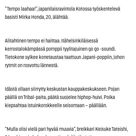
”Tempo laahaa!”, japanilaisravintola Kotossa työskentelevä
basisti Mirka Honda, 20, älähtää.
Alitahtinen tempo ei haittaa. Itähelsinkiläisessä
kerrostalokämpässä pomppii tyylitajuinen go go -soundi.
Tietokone sylkee konetaustaa taattuun Japani-poppiin, johon
rytmit on rosvottu lännestä.
Idästä ollaan siirrytty keskustan kauppakeskukseen. Pojan
päällä on Tribal-paita, päätä suojelee hiphop-huivi. Poika
kiepsahtaa istuinkorokkeelle seisomaan – päällään.
”Mulla olisi vielä pari hyvää muuvia”, breikkari Keisuke Tateishi,