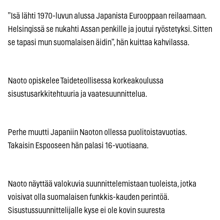
”Isä lähti 1970-luvun alussa Japanista Eurooppaan reilaamaan.
Helsingissä se nukahti Assan penkille ja joutui ryöstetyksi. Sitten
se tapasi mun suomalaisen äidin”, hän kuittaa kahvilassa.
Naoto opiskelee Taideteollisessa korkeakoulussa
sisustusarkkitehtuuria ja vaatesuunnittelua.
Perhe muutti Japaniin Naoton ollessa puolitoistavuotias.
Takaisin Espooseen hän palasi 16-vuotiaana.
Naoto näyttää valokuvia suunnittelemistaan tuoleista, jotka
voisivat olla suomalaisen funkkis-kauden perintöä.
Sisustussuunnittelijalle kyse ei ole kovin suuresta