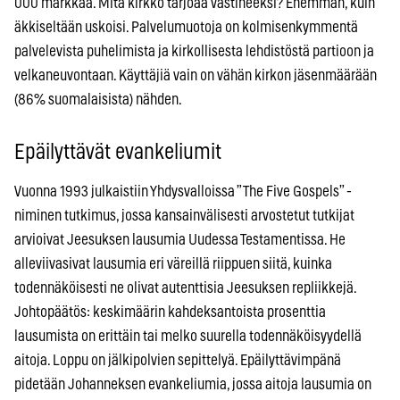
000 markkaa. Mitä kirkko tarjoaa vastineeksi? Enemmän, kuin
äkkiseltään uskoisi. Palvelumuotoja on kolmisenkymmentä
palvelevista puhelimista ja kirkollisesta lehdistöstä partioon ja
velkaneuvontaan. Käyttäjiä vain on vähän kirkon jäsenmäärään
(86% suomalaisista) nähden.
Epäilyttävät evankeliumit
Vuonna 1993 julkaistiin Yhdysvalloissa ”The Five Gospels” -
niminen tutkimus, jossa kansainvälisesti arvostetut tutkijat
arvioivat Jeesuksen lausumia Uudessa Testamentissa. He
alleviivasivat lausumia eri väreillä riippuen siitä, kuinka
todennäköisesti ne olivat autenttisia Jeesuksen repliikkejä.
Johtopäätös: keskimäärin kahdeksantoista prosenttia
lausumista on erittäin tai melko suurella todennäköisyydellä
aitoja. Loppu on jälkipolvien sepittelyä. Epäilyttävimpänä
pidetään Johanneksen evankeliumia, jossa aitoja lausumia on