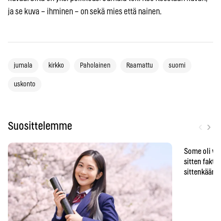
ja se kuva – ihminen – on sekä mies että nainen.
jumala
kirkko
Paholainen
Raamattu
suomi
uskonto
‹
›
Suosittelemme
Some oli vä
sitten faktat
sittenkään o