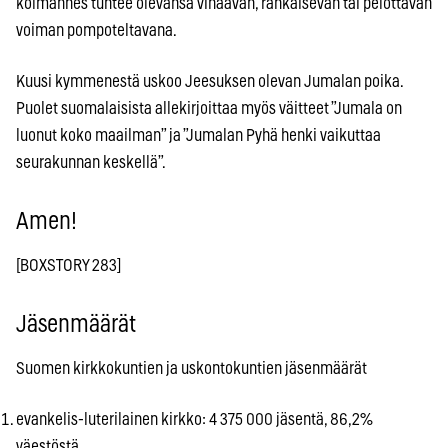
kolmannes tuntee olevansa vihaavan, rankaisevan tai pelottavan
voiman pompoteltavana.
Kuusi kymmenestä uskoo Jeesuksen olevan Jumalan poika.
Puolet suomalaisista allekirjoittaa myös väitteet ”Jumala on
luonut koko maailman” ja ”Jumalan Pyhä henki vaikuttaa
seurakunnan keskellä”.
Amen!
[BOXSTORY 283]
Jäsenmäärät
Suomen kirkkokuntien ja uskontokuntien jäsenmäärät
evankelis-luterilainen kirkko: 4 375 000 jäsentä, 86,2%
väestöstä