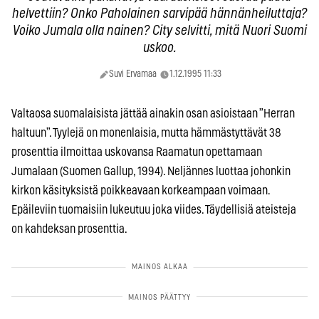
helvettiin? Onko Paholainen sarvipää hännänheiluttaja?
Voiko Jumala olla nainen? City selvitti, mitä Nuori Suomi
uskoo.
Suvi Ervamaa
1.12.1995 11:33
Valtaosa suomalaisista jättää ainakin osan asioistaan ”Herran
haltuun”. Tyylejä on monenlaisia, mutta hämmästyttävät 38
prosenttia ilmoittaa uskovansa Raamatun opettamaan
Jumalaan (Suomen Gallup, 1994). Neljännes luottaa johonkin
kirkon käsityksistä poikkeavaan korkeampaan voimaan.
Epäileviin tuomaisiin lukeutuu joka viides. Täydellisiä ateisteja
on kahdeksan prosenttia.