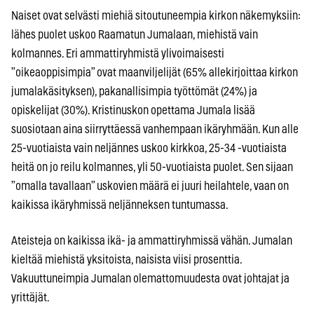
Naiset ovat selvästi miehiä sitoutuneempia kirkon näkemyksiin:
lähes puolet uskoo Raamatun Jumalaan, miehistä vain
kolmannes. Eri ammattiryhmistä ylivoimaisesti
”oikeaoppisimpia” ovat maanviljelijät (65% allekirjoittaa kirkon
jumalakäsityksen), pakanallisimpia työttömät (24%) ja
opiskelijat (30%). Kristinuskon opettama Jumala lisää
suosiotaan aina siirryttäessä vanhempaan ikäryhmään. Kun alle
25-vuotiaista vain neljännes uskoo kirkkoa, 25-34 -vuotiaista
heitä on jo reilu kolmannes, yli 50-vuotiaista puolet. Sen sijaan
”omalla tavallaan” uskovien määrä ei juuri heilahtele, vaan on
kaikissa ikäryhmissä neljänneksen tuntumassa.
Ateisteja on kaikissa ikä- ja ammattiryhmissä vähän. Jumalan
kieltää miehistä yksitoista, naisista viisi prosenttia.
Vakuuttuneimpia Jumalan olemattomuudesta ovat johtajat ja
yrittäjät.