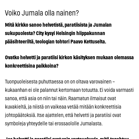
Voiko Jumala olla nainen?
Mitä kirkko sanoo helvetistä, paratiisista ja Jumalan
sukupuolesta? City kysyi Helsingin hiippakunnan
pääsihteeriltä, teologian tohtori Paavo Kettuselta.
Ovatko helvetti ja paratiisi kirkon käsityksen mukaan olemassa
konkreettisina paikkoina?
Tuonpuoleisesta puhuttaessa on on oltava varovainen –
kukaanhan ei ole palannut kertomaan totuutta. Ei voida varmasti
sanoa, että asia on niin tai näin. Raamatun ilmaisut ovat
kuvakieltä, ja niistä on vaikeaa vetää mitään konkreettisia
johtopäätoksiä. Itse ajattelen, että helvetti ja paratiisi ovat
symboleja yhteydelle tai erossaololle Jumalasta.