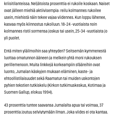
kriisitilanteissa. Neljätoista prosenttia ei rukoile koskaan. Naiset
ovat jälleen miehiä aktiivisempia: reilu kolmannes rukoilee
usein, miehistä näin tekee vajaa viidennes. Kun loppu lähenee,
kasvaa myös kiinnostus rukoiluun. 18-24 -vuotiaista noin
kolmannes ristii sormensa joskus tai usein, 25-34 -vuotiaista jo
yli puolet.
Entä miten yläilmoihin saa yhteyden? Seitsemän kymmenestä
luottaa omatunnon ääneen ja melkein yhtä moni rukouksen
perillemenoon. Muita linkkejä korkeampiin sfääreihin ovat
luonto, Jumalan käskyjen mukaan eläminen, kaste- ja
ehtoollistilaisuudet sekä Raamatun tai muiden uskontojen
pyhien tekstien tutkiskelu (Kirkon tutkimuskeskus, Kotimaa ja
Suomen Gallup, elokuu 1994).
43 prosenttia tuntee saavansa Jumalalta apua tai voimaa, 37
prosenttia joutuu selviytymään ilman. Joka viides ei ota kantaa.