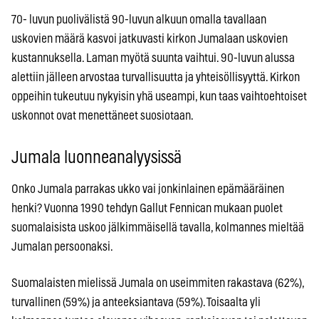
70- luvun puolivälistä 90-luvun alkuun omalla tavallaan
uskovien määrä kasvoi jatkuvasti kirkon Jumalaan uskovien
kustannuksella. Laman myötä suunta vaihtui. 90-luvun alussa
alettiin jälleen arvostaa turvallisuutta ja yhteisöllisyyttä. Kirkon
oppeihin tukeutuu nykyisin yhä useampi, kun taas vaihtoehtoiset
uskonnot ovat menettäneet suosiotaan.
Jumala luonneanalyysissä
Onko Jumala parrakas ukko vai jonkinlainen epämääräinen
henki? Vuonna 1990 tehdyn Gallut Fennican mukaan puolet
suomalaisista uskoo jälkimmäisellä tavalla, kolmannes mieltää
Jumalan persoonaksi.
Suomalaisten mielissä Jumala on useimmiten rakastava (62%),
turvallinen (59%) ja anteeksiantava (59%). Toisaalta yli