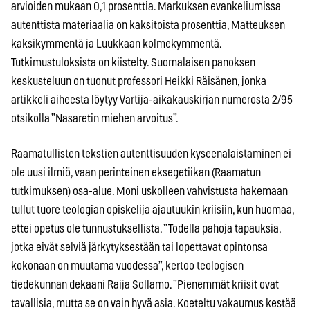
arvioiden mukaan 0,1 prosenttia. Markuksen evankeliumissa
autenttista materiaalia on kaksitoista prosenttia, Matteuksen
kaksikymmentä ja Luukkaan kolmekymmentä.
Tutkimustuloksista on kiistelty. Suomalaisen panoksen
keskusteluun on tuonut professori Heikki Räisänen, jonka
artikkeli aiheesta löytyy Vartija-aikakauskirjan numerosta 2/95
otsikolla ”Nasaretin miehen arvoitus”.
Raamatullisten tekstien autenttisuuden kyseenalaistaminen ei
ole uusi ilmiö, vaan perinteinen eksegetiikan (Raamatun
tutkimuksen) osa-alue. Moni uskolleen vahvistusta hakemaan
tullut tuore teologian opiskelija ajautuukin kriisiin, kun huomaa,
ettei opetus ole tunnustuksellista. ”Todella pahoja tapauksia,
jotka eivät selviä järkytyksestään tai lopettavat opintonsa
kokonaan on muutama vuodessa”, kertoo teologisen
tiedekunnan dekaani Raija Sollamo. ”Pienemmät kriisit ovat
tavallisia, mutta se on vain hyvä asia. Koeteltu vakaumus kestää