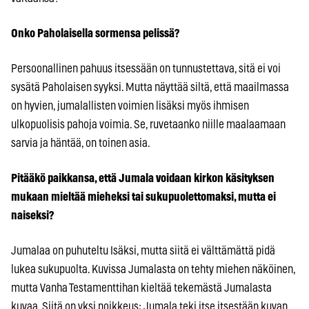
Onko Paholaisella sormensa pelissä?
Persoonallinen pahuus itsessään on tunnustettava, sitä ei voi
sysätä Paholaisen syyksi. Mutta näyttää siltä, että maailmassa
on hyvien, jumalallisten voimien lisäksi myös ihmisen
ulkopuolisis pahoja voimia. Se, ruvetaanko niille maalaamaan
sarvia ja häntää, on toinen asia.
Pitääkö paikkansa, että Jumala voidaan kirkon käsityksen
mukaan mieltää mieheksi tai sukupuolettomaksi, mutta ei
naiseksi?
Jumalaa on puhuteltu Isäksi, mutta siitä ei välttämättä pidä
lukea sukupuolta. Kuvissa Jumalasta on tehty miehen näköinen,
mutta Vanha Testamenttihan kieltää tekemästä Jumalasta
kuvaa. Siitä on yksi poikkeus: Jumala teki itse itsestään kuvan,