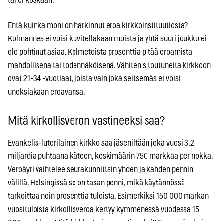
tai ei koskaan.
Entä kuinka moni on harkinnut eroa kirkkoinstituutiosta?
Kolmannes ei voisi kuvitellakaan moista ja yhtä suuri joukko ei
ole pohtinut asiaa. Kolmetoista prosenttia pitää eroamista
mahdollisena tai todennäköisenä. Vähiten sitoutuneita kirkkoon
ovat 21-34 -vuotiaat, joista vain joka seitsemäs ei voisi
uneksiakaan eroavansa.
Mitä kirkollisveron vastineeksi saa?
Evankelis-luterilainen kirkko saa jäseniltään joka vuosi 3,2
miljardia puhtaana käteen, keskimäärin 750 markkaa per nokka.
Veroäyri vaihtelee seurakunnittain yhden ja kahden pennin
välillä. Helsingissä se on tasan penni, mikä käytännössä
tarkoittaa noin prosenttia tuloista. Esimerkiksi 150 000 markan
vuosituloista kirkollisveroa kertyy kymmenessä vuodessa 15