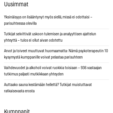
Uusimmat
Yksinäisyys on lisääntynyt myös siellä, missä ei odottaisi –
parisuhteessa olevilla
Tutkijat selvittivät uskoon tulemisen ja analyyttisen ajattelun
yhteyttä – tulos ei ollut aivan odotettu
Arvot ja toiveet muuttuvat huomaamatta: Nämä psykoterapeutin 10
kysymystä kumppanille voivat pelastaa parisuhteen
Vaihdevuodet ja alkoholi voivat ruokkia toisiaan – 936 vastaajan
tutkimus paljasti mutkikkaan yhteyden
Auttaako sauna kestämään hellettä? Tutkijat muistuttavat
ratkaisevasta erosta
Kumppanit