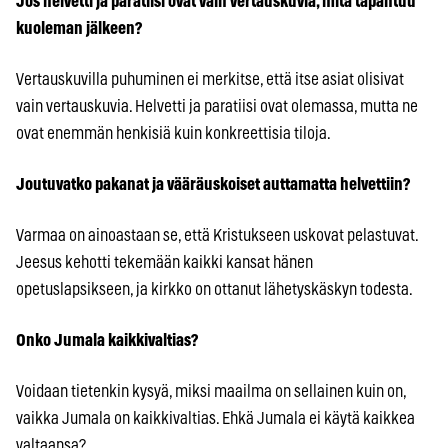
Jos helvetti ja paratiisi ovat vain vertauskuvia, mitä tapahtuu
kuoleman jälkeen?
Vertauskuvilla puhuminen ei merkitse, että itse asiat olisivat
vain vertauskuvia. Helvetti ja paratiisi ovat olemassa, mutta ne
ovat enemmän henkisiä kuin konkreettisia tiloja.
Joutuvatko pakanat ja vääräuskoiset auttamatta helvettiin?
Varmaa on ainoastaan se, että Kristukseen uskovat pelastuvat.
Jeesus kehotti tekemään kaikki kansat hänen
opetuslapsikseen, ja kirkko on ottanut lähetyskäskyn todesta.
Onko Jumala kaikkivaltias?
Voidaan tietenkin kysyä, miksi maailma on sellainen kuin on,
vaikka Jumala on kaikkivaltias. Ehkä Jumala ei käytä kaikkea
valtaansa?