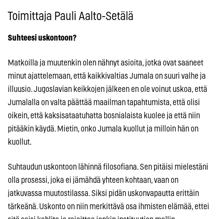
Toimittaja Pauli Aalto-Setälä
Suhteesi uskontoon?
Matkoilla ja muutenkin olen nähnyt asioita, jotka ovat saaneet
minut ajattelemaan, että kaikkivaltias Jumala on suuri valhe ja
illuusio. Jugoslavian keikkojen jälkeen en ole voinut uskoa, että
Jumalalla on valta päättää maailman tapahtumista, että olisi
oikein, että kaksisataatuhatta bosnialaista kuolee ja että niin
pitääkin käydä. Mietin, onko Jumala kuollut ja milloin hän on
kuollut.
Suhtaudun uskontoon lähinnä filosofiana. Sen pitäisi mielestäni
olla prosessi, joka ei jämähdä yhteen kohtaan, vaan on
jatkuvassa muutostilassa. Siksi pidän uskonvapautta erittäin
tärkeänä. Uskonto on niin merkittävä osa ihmisten elämää, ettei