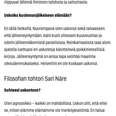
riippuvat lähinnä ihmisten tahdosta ja sattumasta.
Uskotko kuolemanjälkeiseen elämään?
En tällä hetkellä. Nuorempana olen uskonut sekä taivaaseen
että jälleensyntymään. Isäni kuoli ollessani kuusivuotias ja
odotin jälleennäkemistä paratiisissa. Reinkarnaatiota taas aloin
ajatella luettuani eri uskontoja käsitteleviä poikkitieteellisiä
kirjoja. Jälleensyntymä on ainoa tapa selittää maailma
oikeudenmukaiseksi. Helvettiin en ole koskaan uskonut.
Filosofian tohtori Sari Näre
Suhteesi uskontoon?
Olen agnostikko – kaikki on mahdollista. Uskon silti, että ettei
se, miten elämme elämämme ole merkityksetöntä. En halua