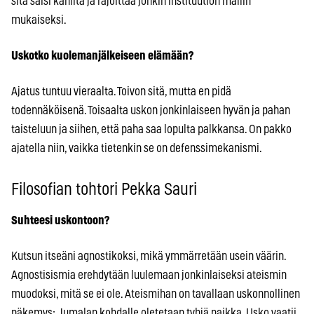
sitä saisi kahlita ja rajoittaa jonkin instituution mallin
mukaiseksi.
Uskotko kuolemanjälkeiseen elämään?
Ajatus tuntuu vieraalta. Toivon sitä, mutta en pidä
todennäköisenä. Toisaalta uskon jonkinlaiseen hyvän ja pahan
taisteluun ja siihen, että paha saa lopulta palkkansa. On pakko
ajatella niin, vaikka tietenkin se on defenssimekanismi.
Filosofian tohtori Pekka Sauri
Suhteesi uskontoon?
Kutsun itseäni agnostikoksi, mikä ymmärretään usein väärin.
Agnostisismia erehdytään luulemaan jonkinlaiseksi ateismin
muodoksi, mitä se ei ole. Ateismihan on tavallaan uskonnollinen
näkemys: Jumalan kohdalle oletetaan tyhjä paikka. Usko vaatii