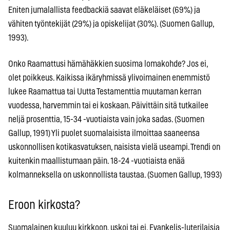
Eniten jumalallista feedbackiä saavat eläkeläiset (69%) ja
vähiten työntekijät (29%) ja opiskelijat (30%). (Suomen Gallup,
1993).
Onko Raamattusi hämähäkkien suosima lomakohde? Jos ei,
olet poikkeus. Kaikissa ikäryhmissä ylivoimainen enemmistö
lukee Raamattua tai Uutta Testamenttia muutaman kerran
vuodessa, harvemmin tai ei koskaan. Päivittäin sitä tutkailee
neljä prosenttia, 15-34 -vuotiaista vain joka sadas. (Suomen
Gallup, 1991) Yli puolet suomalaisista ilmoittaa saaneensa
uskonnollisen kotikasvatuksen, naisista vielä useampi. Trendi on
kuitenkin maallistumaan päin. 18-24 -vuotiaista enää
kolmanneksella on uskonnollista taustaa. (Suomen Gallup, 1993)
Eroon kirkosta?
Suomalainen kuuluu kirkkoon, uskoi tai ei. Evankelis-luterilaisia