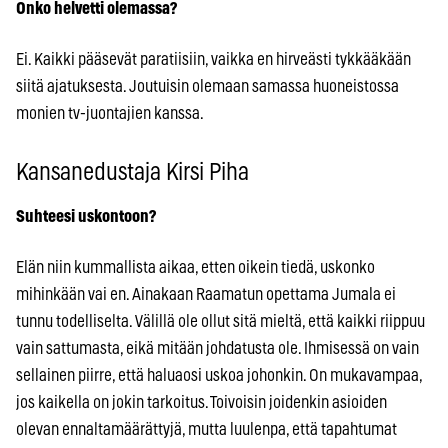
Onko helvetti olemassa?
Ei. Kaikki pääsevät paratiisiin, vaikka en hirveästi tykkääkään
siitä ajatuksesta. Joutuisin olemaan samassa huoneistossa
monien tv-juontajien kanssa.
Kansanedustaja Kirsi Piha
Suhteesi uskontoon?
Elän niin kummallista aikaa, etten oikein tiedä, uskonko
mihinkään vai en. Ainakaan Raamatun opettama Jumala ei
tunnu todelliselta. Välillä ole ollut sitä mieltä, että kaikki riippuu
vain sattumasta, eikä mitään johdatusta ole. Ihmisessä on vain
sellainen piirre, että haluaosi uskoa johonkin. On mukavampaa,
jos kaikella on jokin tarkoitus. Toivoisin joidenkin asioiden
olevan ennaltamäärättyjä, mutta luulenpa, että tapahtumat