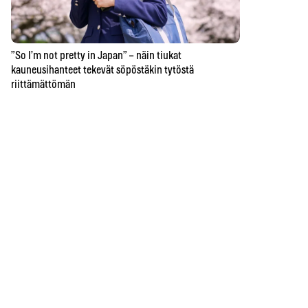
”So I’m not pretty in Japan” – näin tiukat
kauneusihanteet tekevät söpöstäkin tytöstä
riittämättömän