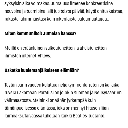
syksyisin aika voimakas. Jumaluus ilmenee konkreettisina
neuvoina ja tuomioina: älä juo toista päivää, käytä ohituskaistaa,
rakasta lähimmäistäsi kuin inkeriläistä paluumuuttajaa…
Miten kommunikoit Jumalan kanssa?
Meillä on eräänlainen sulkeutuneitten ja ahdistuneitten
ihmisten internet-yhteys.
Uskotko kuolemanjälkeiseen elämään?
Täytän parin vuoden kuluttua neljäkymmentä, joten on kai aika
ruveta uskomaan. Paratiisi on jotakin Suomen ja Neitsytsaarten
välimaastosta. Meininki on vähän jyrkempää kuin
tämänpuolisessa elämässa, joka on mennyt hitusen liian
laimeaksi. Taivaassa tuhotaan kaikki Beatles-tuotanto.