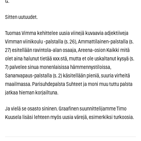
G.
Sitten uutuudet.
Tuomas Vimma kehittelee uusia viinejä kuvaavia adjektiiveja
Vimman viinikoulu -palstalla (s. 26), Ammattilainen-palstalla (s.
27) esitellään ravintola-alan osaaja, Areena-osion Kaikki mitä
olet aina halunut tietää xxx:stä, mutta et ole uskaltanut kysyä (s.
7) palvelee sinua monenlaisissa hämmennystiloissa,
Sananvapaus-palstalla (s. 2) käsitellään pieniä, suuria virheitä
maailmassa. Parisuhdepalsta Suhteet ja moni muu tuttu palsta
jatkaa hieman korjailtuna.
Ja vielä se osasto sininen. Graafinen suunnittelijamme Timo
Kuusela lisäsi lehteen myös uusia värejä, esimerkiksi turkoosia.