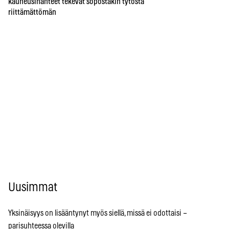
kauneusihanteet tekevät söpöstäkin tytöstä
riittämättömän
Uusimmat
Yksinäisyys on lisääntynyt myös siellä, missä ei odottaisi –
parisuhteessa olevilla