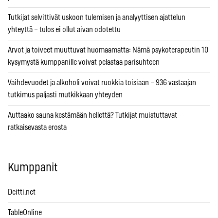
Tutkijat selvittivät uskoon tulemisen ja analyyttisen ajattelun
yhteyttä – tulos ei ollut aivan odotettu
Arvot ja toiveet muuttuvat huomaamatta: Nämä psykoterapeutin 10
kysymystä kumppanille voivat pelastaa parisuhteen
Vaihdevuodet ja alkoholi voivat ruokkia toisiaan – 936 vastaajan
tutkimus paljasti mutkikkaan yhteyden
Auttaako sauna kestämään hellettä? Tutkijat muistuttavat
ratkaisevasta erosta
Kumppanit
Deitti.net
TableOnline