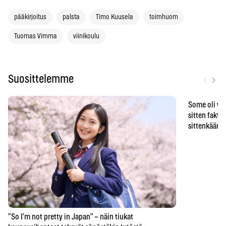
pääkirjoitus
palsta
Timo Kuusela
toimhuom
Tuomas Vimma
viinikoulu
‹
›
Suosittelemme
Some oli vä
sitten faktat
sittenkään o
”So I’m not pretty in Japan” – näin tiukat