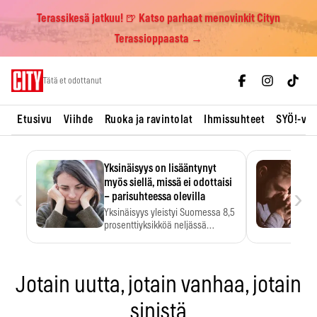
Terassikesä jatkuu! 🍺 Katso parhaat menovinkit Cityn
Terassioppaasta →
Skip
Tätä et odottanut
to
content
Etusivu
Viihde
Ruoka ja ravintolat
Ihmissuhteet
SYÖ!-vii
Yksinäisyys on lisääntynyt
myös siellä, missä ei odottaisi
‹
›
– parisuhteessa olevilla
Yksinäisyys yleistyi Suomessa 8,5
prosenttiyksikköä neljässä
vuodessa. Se…
Jotain uutta, jotain vanhaa, jotain
sinistä