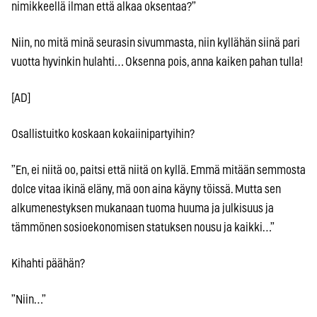
nimikkeellä ilman että alkaa oksentaa?”
Niin, no mitä minä seurasin sivummasta, niin kyllähän siinä pari
vuotta hyvinkin hulahti… Oksenna pois, anna kaiken pahan tulla!
[AD]
Osallistuitko koskaan kokaiinipartyihin?
”En, ei niitä oo, paitsi että niitä on kyllä. Emmä mitään semmosta
dolce vitaa ikinä eläny, mä oon aina käyny töissä. Mutta sen
alkumenestyksen mukanaan tuoma huuma ja julkisuus ja
tämmönen sosioekonomisen statuksen nousu ja kaikki…”
Kihahti päähän?
”Niin…”