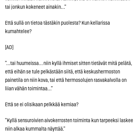
tai jonkun kokeneet ainakin…”
Että sullä on tietoa tästäkin puolesta? Kun kellarissa
kumahtelee?
[AD]
”…tai huumeissa… niin kyllä ihmiset sitten tietävät mitä pelätä,
että eihän se tule pelkästään siitä, että keskushermoston
painetila on niin kova, tai että hermosolujen rasvakalvolla on
liian vähän toimintaa…”
Että se ei olisikaan pelkkää kemiaa?
”Kyllä sensuroivien aivokerrosten toiminta kun tarpeeksi laskee
niin alkaa kummalta näyttää.”