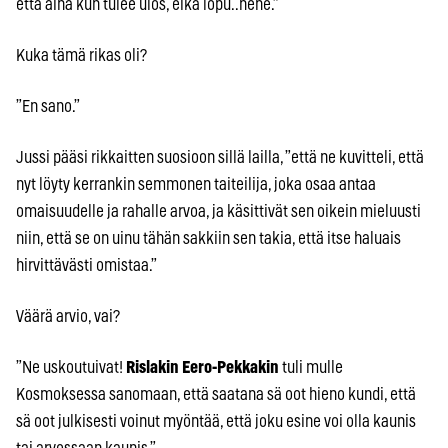
että aina kun tulee ulos, eikä lopu..hehe.”
Kuka tämä rikas oli?
”En sano.”
Jussi pääsi rikkaitten suosioon sillä lailla, ”että ne kuvitteli, että
nyt löyty kerrankin semmonen taiteilija, joka osaa antaa
omaisuudelle ja rahalle arvoa, ja käsittivät sen oikein mieluusti
niin, että se on uinu tähän sakkiin sen takia, että itse haluais
hirvittävästi omistaa.”
Väärä arvio, vai?
”Ne uskoutuivat!
Rislakin Eero-Pekkakin
tuli mulle
Kosmoksessa sanomaan, että saatana sä oot hieno kundi, että
sä oot julkisesti voinut myöntää, että joku esine voi olla kaunis