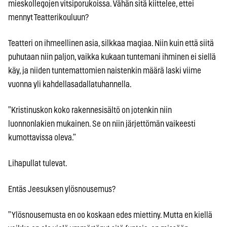
mieskollegojen vitsiporukoissa. Vähän sitä kiittelee, ettei
mennyt Teatterikouluun?
Teatteri on ihmeellinen asia, silkkaa magiaa. Niin kuin että siitä
puhutaan niin paljon, vaikka kukaan tuntemani ihminen ei siellä
käy, ja niiden tuntemattomien naistenkin määrä laski viime
vuonna yli kahdellasadallatuhannella.
”Kristinuskon koko rakennesisältö on jotenkin niin
luonnonlakien mukainen. Se on niin järjettömän vaikeesti
kumottavissa oleva.”
Lihapullat tulevat.
Entäs Jeesuksen ylösnousemus?
”Ylösnousemusta en oo koskaan edes miettiny. Mutta en kiellä