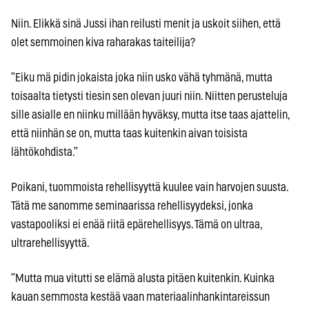
Niin. Elikkä sinä Jussi ihan reilusti menit ja uskoit siihen, että
olet semmoinen kiva raharakas taiteilija?
”Eiku mä pidin jokaista joka niin usko vähä tyhmänä, mutta
toisaalta tietysti tiesin sen olevan juuri niin. Niitten perusteluja
sille asialle en niinku millään hyväksy, mutta itse taas ajattelin,
että niinhän se on, mutta taas kuitenkin aivan toisista
lähtökohdista.”
Poikani, tuommoista rehellisyyttä kuulee vain harvojen suusta.
Tätä me sanomme seminaarissa rehellisyydeksi, jonka
vastapooliksi ei enää riitä epärehellisyys. Tämä on ultraa,
ultrarehellisyyttä.
”Mutta mua vitutti se elämä alusta pitäen kuitenkin. Kuinka
kauan semmosta kestää vaan materiaalinhankintareissun