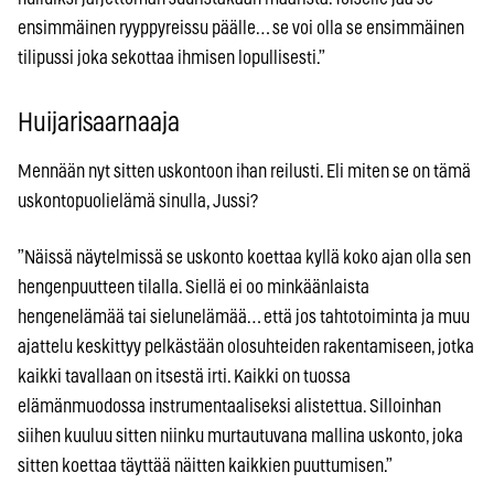
ensimmäinen ryyppyreissu päälle… se voi olla se ensimmäinen
tilipussi joka sekottaa ihmisen lopullisesti.”
Huijarisaarnaaja
Mennään nyt sitten uskontoon ihan reilusti. Eli miten se on tämä
uskontopuolielämä sinulla, Jussi?
”Näissä näytelmissä se uskonto koettaa kyllä koko ajan olla sen
hengenpuutteen tilalla. Siellä ei oo minkäänlaista
hengenelämää tai sielunelämää… että jos tahtotoiminta ja muu
ajattelu keskittyy pelkästään olosuhteiden rakentamiseen, jotka
kaikki tavallaan on itsestä irti. Kaikki on tuossa
elämänmuodossa instrumentaaliseksi alistettua. Silloinhan
siihen kuuluu sitten niinku murtautuvana mallina uskonto, joka
sitten koettaa täyttää näitten kaikkien puuttumisen.”