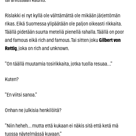
tai arvossaan kaunis.”
Rislakki ei nyt kyllä ole välttämättä ole mikään järjettömän
rikas. Eikä Suomessa ylipäätään ole paljon oikeasti rikkaita.
Täällä pidetään suurta meteliä pienellä rahalla. Täällä on poor
and famous eikä rich and famous. Tai sitten joku
Gilbert von
Rettig
, joka on rich and unknown.
”On täällä muutamia tosirikkaita, jotka tuolla resuaa…”
Kuten?
”En viitsi sanoa.”
Onhan ne julkisia henkilöitä?
”Niin heheh… mutta että kukaan ei näkis sitä että ketä mä
tuossa näytelmässä kuvaan.”