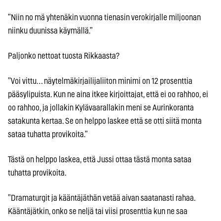
”Niin no mä yhtenäkin vuonna tienasin verokirjalle miljoonan
niinku duunissa käymällä.”
Paljonko nettoat tuosta Rikkaasta?
”Voi vittu… näytelmäkirjailijaliiton minimi on 12 prosenttia
pääsylipuista. Kun ne aina itkee kirjoittajat, että ei oo rahhoo, ei
oo rahhoo, ja jollakin Kylävaarallakin meni se Aurinkoranta
satakunta kertaa. Se on helppo laskee että se otti siitä monta
sataa tuhatta provikoita.”
Tästä on helppo laskea, että Jussi ottaa tästä monta sataa
tuhatta provikoita.
”Dramaturgit ja kääntäjäthän vetää aivan saatanasti rahaa.
Kääntäjätkin, onko se neljä tai viisi prosenttia kun ne saa