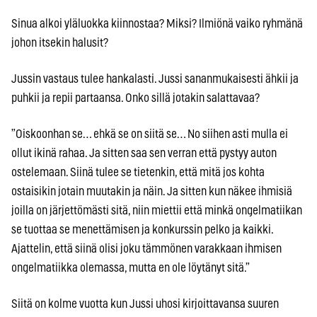
Sinua alkoi yläluokka kiinnostaa? Miksi? Ilmiönä vaiko ryhmänä
johon itsekin halusit?
Jussin vastaus tulee hankalasti. Jussi sananmukaisesti ähkii ja
puhkii ja repii partaansa. Onko sillä jotakin salattavaa?
”Oiskoonhan se… ehkä se on siitä se… No siihen asti mulla ei
ollut ikinä rahaa. Ja sitten saa sen verran että pystyy auton
ostelemaan. Siinä tulee se tietenkin, että mitä jos kohta
ostaisikin jotain muutakin ja näin. Ja sitten kun näkee ihmisiä
joilla on järjettömästi sitä, niin miettii että minkä ongelmatiikan
se tuottaa se menettämisen ja konkurssin pelko ja kaikki.
Ajattelin, että siinä olisi joku tämmönen varakkaan ihmisen
ongelmatiikka olemassa, mutta en ole löytänyt sitä.”
Siitä on kolme vuotta kun Jussi uhosi kirjoittavansa suuren