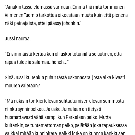
”Ainakin tässä elämässä varmaan. Emmä tiiä mitä tommonen
Viimenen Tuomio tarkottaa oikeestaan muuta kuin että pienenä
näki painajaista, ettei päässy johonkin.”
Jussi nauraa.
”Ensimmäistä kertaa kun oli uskontotunnilla se uutinen, että
rapaa tulee ja salamaa..heheh…”
Sinä Jussi kuitenkin puhut tästä uskonnosta, josta aika kivasti
muuten vaietaan?
”Mä näkisin ton kiertelevän suhtautumisen olevan semmosta
niinku synninpelkoo. Ja usko Jumalaan on tietysti
huomattavasti vähäisempi kun Perkeleen pelko. Mutta
kuitenkin, se tuntemattoman pelko, pelätään joka tapauksessa
vaikkei mitään kunnioiteta. Kaikki jotka on kunnon kankkusen