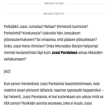
Pelkääkö Jussi Jumalaa? Rahaa? Viimeistä tuomiota?
Perkelettä? Konkurssia? Uskooko hän Jeesuksen
ylösnousemukseen? Tai omaansa, että pääsee yläluokkaan?
Onko Jussi hieno ihminen? Onko Mercedes-Benzin helpompi
mennä neulansilmän läpi kuin
Jussi Parviaisen
astua rikkaiden
valtakuntaan?
[AD]
Kun sanoo menevänsä Jussi Parviaista haastattelemaan, ovat
reaktiot aivan yleisesti tällaisia: naamat rypistyvät happamiksi –
hyi helvetti, Jussi Parviaista, et kai kuitenkaan aio uskoa mitä se
XXX sanoo! Yksikään asioita seuraava, joka ei kuulu Jussi