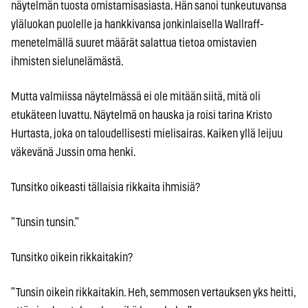
näytelmän tuosta omistamisasiasta. Hän sanoi tunkeutuvansa
yläluokan puolelle ja hankkivansa jonkinlaisella Wallraff-
menetelmällä suuret määrät salattua tietoa omistavien
ihmisten sielunelämästä.
Mutta valmiissa näytelmässä ei ole mitään siitä, mitä oli
etukäteen luvattu. Näytelmä on hauska ja roisi tarina Kristo
Hurtasta, joka on taloudellisesti mielisairas. Kaiken yllä leijuu
väkevänä Jussin oma henki.
Tunsitko oikeasti tällaisia rikkaita ihmisiä?
”Tunsin tunsin.”
Tunsitko oikein rikkaitakin?
”Tunsin oikein rikkaitakin. Heh, semmosen vertauksen yks heitti,