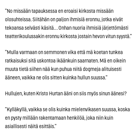
”No missään tapauksessa en eroaisi kirkosta missään
olosuhteissa. Siitähän on paljon ihmisiä eronnu, jotka eivät
tekoansa selvästi käsitä… Onhan nuoria ihmisiä järjettömästi
teatterikoulussakin eronnu kirkosta jostain hevon vitun syystä.”
”Mulla varmaan on semmonen vika että mä koetan tunkea
ratkaisuksi sitä uskontoa ikäänkuin saarnaten. Mä en oikein
muuta tietä siihen nää kun puhua niitä dogmeja alituisesti
ääneen, vaikka ne olis sitten kuinka hullun suussa.”
Hullujen, kuten Kristo Hurtan ääni on siis myös sinun äänesi?
”Kylläkyllä, vaikka se olis kuinka mielenvikasen suussa, koska
en pysty millään rakentamaan henkilöä, joka niin kuin
asiallisesti näitä esittäis.”