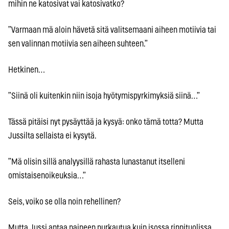
mihin ne katosivat vai katosivatko?
”Varmaan mä aloin hävetä sitä valitsemaani aiheen motiivia tai
sen valinnan motiivia sen aiheen suhteen.”
Hetkinen…
”Siinä oli kuitenkin niin isoja hyötymispyrkimyksiä siinä…”
Tässä pitäisi nyt pysäyttää ja kysyä: onko tämä totta? Mutta
Jussilta sellaista ei kysytä.
”Mä olisin sillä analyysillä rahasta lunastanut itselleni
omistaisenoikeuksia…”
Seis, voiko se olla noin rehellinen?
Mutta Jussi antaa paineen purkautua kuin isossa rippituolissa.