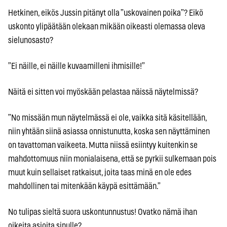
Hetkinen, eikös Jussin pitänyt olla ”uskovainen poika”? Eikö
uskonto ylipäätään olekaan mikään oikeasti olemassa oleva
sielunosasto?
”Ei näille, ei näille kuvaamilleni ihmisille!”
Näitä ei sitten voi myöskään pelastaa näissä näytelmissä?
”No missään mun näytelmässä ei ole, vaikka sitä käsitellään,
niin yhtään siinä asiassa onnistunutta, koska sen näyttäminen
on tavattoman vaikeeta. Mutta niissä esiintyy kuitenkin se
mahdottomuus niin monialaisena, että se pyrkii sulkemaan pois
muut kuin sellaiset ratkaisut, joita taas minä en ole edes
mahdollinen tai mitenkään käypä esittämään.”
No tulipas sieltä suora uskontunnustus! Ovatko nämä ihan
oikeita asioita sinulle?