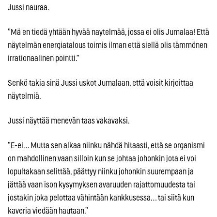
Jussi nauraa.
”Mä en tiedä yhtään hyvää naytelmää, jossa ei olis Jumalaa! Että
näytelmän energiatalous toimis ilman että siellä olis tämmönen
irrationaalinen pointti.”
Senkö takia sinä Jussi uskot Jumalaan, että voisit kirjoittaa
näytelmiä.
Jussi näyttää menevän taas vakavaksi.
”E-ei… Mutta sen alkaa niinku nähdä hitaasti, että se organismi
on mahdollinen vaan silloin kun se johtaa johonkin jota ei voi
lopultakaan selittää, päättyy niinku johonkin suurempaan ja
jättää vaan ison kysymyksen avaruuden rajattomuudesta tai
jostakin joka pelottaa vähintään kankkusessa… tai siitä kun
kaveria viedään hautaan.”