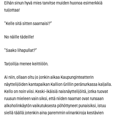
Eihän sinun hyvä mies tarvitse muiden huonoa esimerkkiä
tuijottaa!
”Kelle sitä sitten saarnaisi?”
No näille tädeille!
”Saako lihapullat?”
Tarjoilija menee keittiöön.
Ai niin, ollaan oltu jo jonkin aikaa Kaupunginteatterin
näyttelijöiden kantapaikan Kallion Grillin peränurkassa kaljalla.
Kello on noin viisi. Keski-ikäisiä naisnäyttelijöitä, jotka tuovat
ruusun mieleen vain siksi, että niiden naamat ovat runsaan
alkoholinkäytön vaikutuksesta pöhöttyneet punaisiksi, istuu
siellä täällä jotenkin aina paremmin viinankiroja kestävien