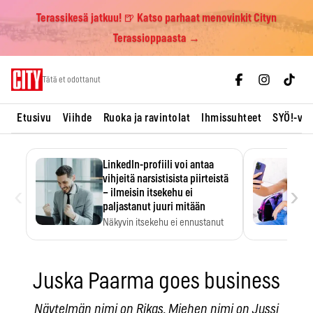
Terassikesä jatkuu! 🍺 Katso parhaat menovinkit Cityn
Terassioppaasta →
Skip
Tätä et odottanut
to
content
Etusivu
Viihde
Ruoka ja ravintolat
Ihmissuhteet
SYÖ!-vii
LinkedIn-profiili voi antaa
vihjeitä narsistisista piirteistä
‹
›
– ilmeisin itsekehu ei
paljastanut juuri mitään
Näkyvin itsekehu ei ennustanut
narsistisia piirteitä.
Juska Paarma goes business
Näytelmän nimi on Rikas. Miehen nimi on Jussi