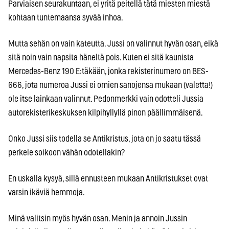
Parviaisen seurakuntaan, ei yritä peitellä tätä miesten miestä
kohtaan tuntemaansa syvää inhoa.
Mutta sehän on vain kateutta. Jussi on valinnut hyvän osan, eikä
sitä noin vain napsita häneltä pois. Kuten ei sitä kaunista
Mercedes-Benz 190 E:täkään, jonka rekisterinumero on BES-
666, jota numeroa Jussi ei omien sanojensa mukaan (valetta!)
ole itse lainkaan valinnut. Pedonmerkki vain odotteli Jussia
autorekisterikeskuksen kilpihyllyllä pinon päällimmäisenä.
Onko Jussi siis todella se Antikristus, jota on jo saatu tässä
perkele soikoon vähän odotellakin?
En uskalla kysyä, sillä ennusteen mukaan Antikristukset ovat
varsin ikäviä hemmoja.
Minä valitsin myös hyvän osan. Menin ja annoin Jussin