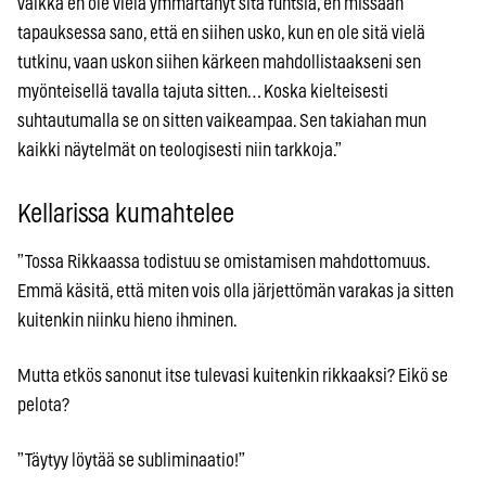
vaikka en ole vielä ymmärtänyt sitä funtsia, en missään
tapauksessa sano, että en siihen usko, kun en ole sitä vielä
tutkinu, vaan uskon siihen kärkeen mahdollistaakseni sen
myönteisellä tavalla tajuta sitten… Koska kielteisesti
suhtautumalla se on sitten vaikeampaa. Sen takiahan mun
kaikki näytelmät on teologisesti niin tarkkoja.”
Kellarissa kumahtelee
”Tossa Rikkaassa todistuu se omistamisen mahdottomuus.
Emmä käsitä, että miten vois olla järjettömän varakas ja sitten
kuitenkin niinku hieno ihminen.
Mutta etkös sanonut itse tulevasi kuitenkin rikkaaksi? Eikö se
pelota?
”Täytyy löytää se subliminaatio!”