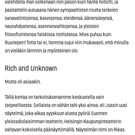
valehdella ihan solkenaan niin paljon kuin häntä hotsitti, ja
paistattelin autuaana hänen sympaattisten mutta terävien
sanavalintojensa, kasvojensa, eleidensä, äänensävynsä,
naurahdustensa, asennonvaihtojensa, ja yleisten
filosofiointiensa falskissa ristitulessa. Mies puhuu kuin
Ruuneperi! Totta tai ei, homma sujui niin mukavasti, että minulla
on vieläkin lämmin ja myönteinen olo.
Rich and Unknown
Mutta oli asiaakin.
Tällä kertaa on tarkoituksenamme keskustella vain
tarpeellisesta. Sellaista on vähän tahi yksi ainoa, eli Jussin uusi
näytelmä, joka alkaa syyskuun alusta pyöriä Suomen
yleisradiolaisimman teatterin, Helsingin Kaupunginteatterin
valtavan kokoisella päänäyttömällä. Näytelmän nimi on Rikas.