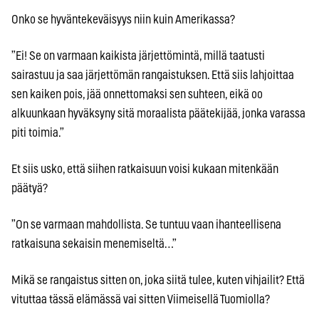
Onko se hyväntekeväisyys niin kuin Amerikassa?
”Ei! Se on varmaan kaikista järjettömintä, millä taatusti
sairastuu ja saa järjettömän rangaistuksen. Että siis lahjoittaa
sen kaiken pois, jää onnettomaksi sen suhteen, eikä oo
alkuunkaan hyväksyny sitä moraalista päätekijää, jonka varassa
piti toimia.”
Et siis usko, että siihen ratkaisuun voisi kukaan mitenkään
päätyä?
”On se varmaan mahdollista. Se tuntuu vaan ihanteellisena
ratkaisuna sekaisin menemiseltä…”
Mikä se rangaistus sitten on, joka siitä tulee, kuten vihjailit? Että
vituttaa tässä elämässä vai sitten Viimeisellä Tuomiolla?