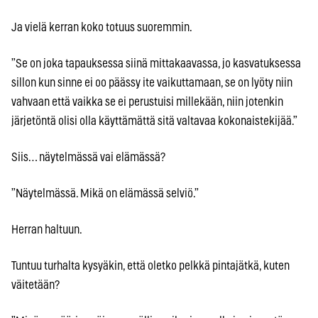
Ja vielä kerran koko totuus suoremmin.
”Se on joka tapauksessa siinä mittakaavassa, jo kasvatuksessa
sillon kun sinne ei oo päässy ite vaikuttamaan, se on lyöty niin
vahvaan että vaikka se ei perustuisi millekään, niin jotenkin
järjetöntä olisi olla käyttämättä sitä valtavaa kokonaistekijää.”
Siis… näytelmässä vai elämässä?
”Näytelmässä. Mikä on elämässä selviö.”
Herran haltuun.
Tuntuu turhalta kysyäkin, että oletko pelkkä pintajätkä, kuten
väitetään?