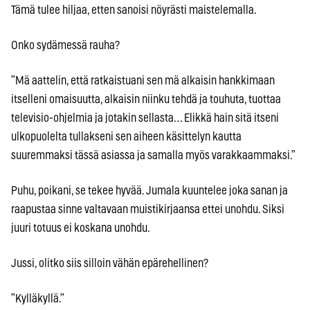
Tämä tulee hiljaa, etten sanoisi nöyrästi maistelemalla.
Onko sydämessä rauha?
”Mä aattelin, että ratkaistuani sen mä alkaisin hankkimaan
itselleni omaisuutta, alkaisin niinku tehdä ja touhuta, tuottaa
televisio-ohjelmia ja jotakin sellasta… Elikkä hain sitä itseni
ulkopuolelta tullakseni sen aiheen käsittelyn kautta
suuremmaksi tässä asiassa ja samalla myös varakkaammaksi.”
Puhu, poikani, se tekee hyvää. Jumala kuuntelee joka sanan ja
raapustaa sinne valtavaan muistikirjaansa ettei unohdu. Siksi
juuri totuus ei koskana unohdu.
Jussi, olitko siis silloin vähän epärehellinen?
”Kylläkyllä.”