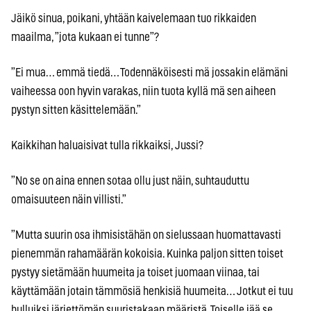
Jäikö sinua, poikani, yhtään kaivelemaan tuo rikkaiden
maailma, ”jota kukaan ei tunne”?
”Ei mua… emmä tiedä… Todennäköisesti mä jossakin elämäni
vaiheessa oon hyvin varakas, niin tuota kyllä mä sen aiheen
pystyn sitten käsittelemään.”
Kaikkihan haluaisivat tulla rikkaiksi, Jussi?
”No se on aina ennen sotaa ollu just näin, suhtauduttu
omaisuuteen näin villisti.”
”Mutta suurin osa ihmisistähän on sielussaan huomattavasti
pienemmän rahamäärän kokoisia. Kuinka paljon sitten toiset
pystyy sietämään huumeita ja toiset juomaan viinaa, tai
käyttämään jotain tämmösiä henkisiä huumeita… Jotkut ei tuu
hulluiksi järjettömän suuristakaan määristä. Toiselle jää se