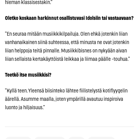
hieman klassisestakin.”
Oletko koskaan harkinnut osallistuvasi Idolsiin tai vastaavaan?
”En seuraa mitään musiikkikilpailuja. Olen ehkä jotenkin liian
vanhanaikainen siinä suhteessa, että minusta ne ovat jotenkin
liian helppoja teitä pinnalle. Musiikkibisnes on nykyään aivan
liian sellaista kertakäyttöistä leikkaa ja liimaa päälle -touhua.”
Teetkö itse musiikkisi?
”Kyllä teen. Yleensä biisinteko lähtee fiilistelystä kotiflyygelin
äärellä. Asumme maalla, joten ympärillä avautuu inspiroiva
luonto ja hiljaisuus.”