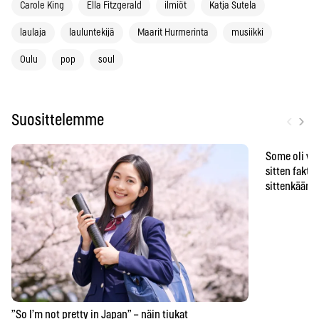
Carole King
Ella Fitzgerald
ilmiöt
Katja Sutela
laulaja
lauluntekijä
Maarit Hurmerinta
musiikki
Oulu
pop
soul
‹
›
Suosittelemme
Some oli vä
sitten faktat
sittenkään o
”So I’m not pretty in Japan” – näin tiukat