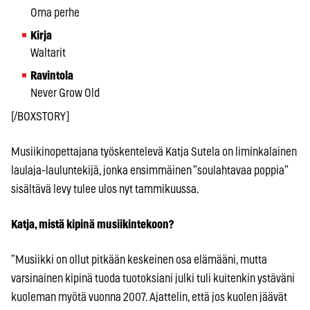
Oma perhe
Kirja
Waltarit
Ravintola
Never Grow Old
[/BOXSTORY]
Musiikinopettajana työskentelevä Katja Sutela on liminkalainen
laulaja-lauluntekijä, jonka ensimmäinen ”soulahtavaa poppia”
sisältävä levy tulee ulos nyt tammikuussa.
Katja, mistä kipinä musiikintekoon?
”Musiikki on ollut pitkään keskeinen osa elämääni, mutta
varsinainen kipinä tuoda tuotoksiani julki tuli kuitenkin ystäväni
kuoleman myötä vuonna 2007. Ajattelin, että jos kuolen jäävät