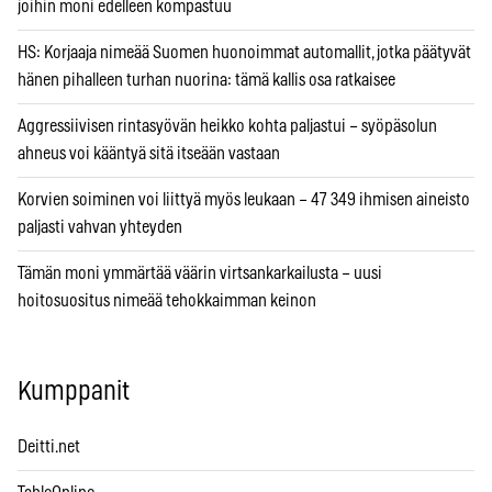
joihin moni edelleen kompastuu
HS: Korjaaja nimeää Suomen huonoimmat automallit, jotka päätyvät
hänen pihalleen turhan nuorina: tämä kallis osa ratkaisee
Aggressiivisen rintasyövän heikko kohta paljastui – syöpäsolun
ahneus voi kääntyä sitä itseään vastaan
Korvien soiminen voi liittyä myös leukaan – 47 349 ihmisen aineisto
paljasti vahvan yhteyden
Tämän moni ymmärtää väärin virtsankarkailusta – uusi
hoitosuositus nimeää tehokkaimman keinon
Kumppanit
Deitti.net