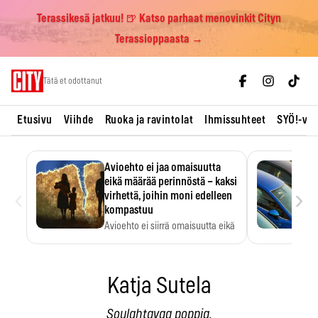
Terassikesä jatkuu! 🍺 Katso parhaat menovinkit Cityn
Terassioppaasta →
Skip
Tätä et odottanut
to
content
Etusivu
Viihde
Ruoka ja ravintolat
Ihmissuhteet
SYÖ!-vii
Avioehto ei jaa omaisuutta
eikä määrää perinnöstä – kaksi
‹
›
virhettä, joihin moni edelleen
kompastuu
Avioehto ei siirrä omaisuutta eikä
ratkaise perintöasioita.
Katja Sutela
Soulahtavaa poppia.