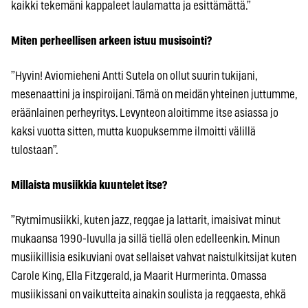
kaikki tekemäni kappaleet laulamatta ja esittämättä.”
Miten perheellisen arkeen istuu musisointi?
”Hyvin! Aviomieheni Antti Sutela on ollut suurin tukijani,
mesenaattini ja inspiroijani. Tämä on meidän yhteinen juttumme,
eräänlainen perheyritys. Levynteon aloitimme itse asiassa jo
kaksi vuotta sitten, mutta kuopuksemme ilmoitti välillä
tulostaan”.
Millaista musiikkia kuuntelet itse?
”Rytmimusiikki, kuten jazz, reggae ja lattarit, imaisivat minut
mukaansa 1990-luvulla ja sillä tiellä olen edelleenkin. Minun
musiikillisia esikuviani ovat sellaiset vahvat naistulkitsijat kuten
Carole King, Ella Fitzgerald, ja Maarit Hurmerinta. Omassa
musiikissani on vaikutteita ainakin soulista ja reggaesta, ehkä