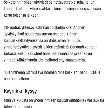
boikotoinnin sijaan aktivistit painottavat ratkaisuja. Reilun
kaupan tuotteet, vihreä sähkö ja kierrättäminen nousevat esiin
kerta toisensa jälkeen.
26-vuotias yhteisöviestinnän opiskelija Kirsi Ahonen
Jyväskylästä noudattaa samaa reseptiä. Hänen
kulutuskäyttäytymisensä on yhdistelmä reiluutta,
ympäristöystävällisyyttä ja kierrättämistä. Banaanit valitaan
tarkasti, keittiökalusteet hankitaan vanhoina ja sähkö on
vihreää. Kiihkeimmin Kirsi boikotoi city-maastureita.
“Olen hirveän tuomitseva ihminen niitä koskien”, hän tilittää ja
nauraa itselleen.
Kyynikko kysyy
Mitä vaikutusta on yhden ihmisen kulutusvalinnoilla? Vastauksia
tulee monenlaisia.