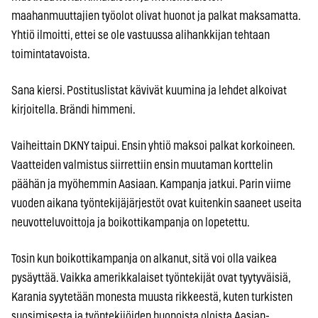
maahanmuuttajien työolot olivat huonot ja palkat maksamatta.
Yhtiö ilmoitti, ettei se ole vastuussa alihankkijan tehtaan
toimintatavoista.
Sana kiersi. Postituslistat kävivät kuumina ja lehdet alkoivat
kirjoitella. Brändi himmeni.
Vaiheittain DKNY taipui. Ensin yhtiö maksoi palkat korkoineen.
Vaatteiden valmistus siirrettiin ensin muutaman korttelin
päähän ja myöhemmin Aasiaan. Kampanja jatkui. Parin viime
vuoden aikana työntekijäjärjestöt ovat kuitenkin saaneet useita
neuvotteluvoittoja ja boikottikampanja on lopetettu.
Tosin kun boikottikampanja on alkanut, sitä voi olla vaikea
pysäyttää. Vaikka amerikkalaiset työntekijät ovat tyytyväisiä,
Karania syytetään monesta muusta rikkeestä, kuten turkisten
suosimisesta ja työntekijöiden huonoista oloista Aasian-