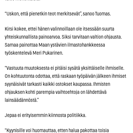
“Uskon, että pienetkin teot merkitsevät”, sanoo Tuomas.
Kirsi kokee, ettei hänen valinnoillaan ole itsessään suurta
yhteiskunnallista painoarvoa. Siksi tarvitaan valtion ohjausta.
Samaa painottaa Maan ystävien ilmastohankkeessa
työskentelevä Meri Pukarinen.
“Vastuuta muutoksesta ei pitäisi sysätä yksittäiselle ihmiselle.
On kohtuutonta odottaa, että raskaan työpäivän jälkeen ihmiset
syynäisivät tarkasti kaikki ostokset kaupassa. Ihmisten
ohjauksen kohti parempia vaihtoehtoja on lähdettävä
lainsäädännöstä.”
Jepaa ei erityisemmin kiinnosta politiikka.
“Kyynisille voi huomauttaa, etten halua pakottaa toisia