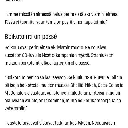
“Emme missään nimessä halua perinteistä aktivismin leimaa.
Tässä ei tuomita, vaan tämä on positiivinen tapa toimia.”
Boikotointi on passé
Boikotit ovat perinteinen aktivismin muoto. Ne nousivat
suosioon 80-luvulla Nestlé-kampanjan myötä. Straniuksen
mukaan boikotointi alkaa kuitenkin olla passé.
“Boikotoiminen on so last season. Se kuului 1990-luvulle, jolloin
oli isoja boikotteja, muiden muassa Shelliä, Nikeä, Coca-Colaa ja
McDonald’sia vastaan. Valistuneen kuluttajan piirteisiin kuuluu
aktiivisten valintojen tekeminen, mutta boikottikampanjoita on
vähemmän.”
Haastateltavat vahvistavat tutkijan käsityksen. Negatiivisen