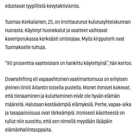
edustavat tyypillistä kevytaktivismia.
Tuomas Korkalainen, 25, on irroittautunut kulutusyhteiskunnan
nuorasta. Käytetyt huonekalut ja vaatteet vaihtavat
kaveriporukassa kerkeästi omistajaa. Myös kirpputorit ovat
Tuomakselle tuttuja.
“90 prosenttia vaatteistani on hankittu käytettyinä”, hän kertoo.
Downshifting eli vapaaehtoinen vaatimattomuus on erityisen
yleinen ilmiö Atlantin toisella puolella. Monet ihmiset kokevat,
että tienaaminen ja kuluttaminen eivät ole hyvän elämän
määreitä. Halutaan kestävämpiä elämyksiä. Perhe, vapaa-aika
ja tasapainoisuus ovat tärkeämpiä. Ironisesti käsitteestä on
tullut niin suosittu, että sen nimellä myydään läjäpäin
elämänhallintaoppaita.