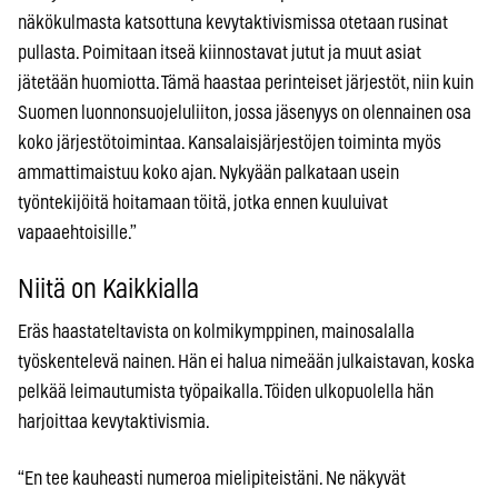
näkökulmasta katsottuna kevytaktivismissa otetaan rusinat
pullasta. Poimitaan itseä kiinnostavat jutut ja muut asiat
jätetään huomiotta. Tämä haastaa perinteiset järjestöt, niin kuin
Suomen luonnonsuojeluliiton, jossa jäsenyys on olennainen osa
koko järjestötoimintaa. Kansalaisjärjestöjen toiminta myös
ammattimaistuu koko ajan. Nykyään palkataan usein
työntekijöitä hoitamaan töitä, jotka ennen kuuluivat
vapaaehtoisille.”
Niitä on Kaikkialla
Eräs haastateltavista on kolmikymppinen, mainosalalla
työskentelevä nainen. Hän ei halua nimeään julkaistavan, koska
pelkää leimautumista työpaikalla. Töiden ulkopuolella hän
harjoittaa kevytaktivismia.
“En tee kauheasti numeroa mielipiteistäni. Ne näkyvät