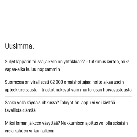
Uusimmat
Suljet läppärin töissä ja kello on yhtäkkiä 22 – tutkimus kertoo, miksi
vapaa-aika kuluu nopeammin
Suomessa on virallisesti 62 000 omaishoitajaa: hoito alkaa usein
apteekkireissusta – tilastot näkevät vain murto-osan hoivavastuusta
Saako yöllä käydä suihkussa? Taloyhtiön lappu ei voi kieltää
tavallista elämää
Miksi loman jälkeen väsyttää? Nukkumisen ajoitus voi olla sekaisin
vielä kahden viikon jälkeen