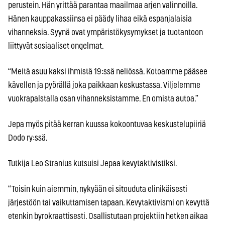
perustein. Hän yrittää parantaa maailmaa arjen valinnoilla.
Hänen kauppakassiinsa ei päädy lihaa eikä espanjalaisia
vihanneksia. Syynä ovat ympäristökysymykset ja tuotantoon
liittyvät sosiaaliset ongelmat.
“Meitä asuu kaksi ihmistä 19:ssä neliössä. Kotoamme pääsee
kävellen ja pyörällä joka paikkaan keskustassa. Viljelemme
vuokrapalstalla osan vihanneksistamme. En omista autoa.”
Jepa myös pitää kerran kuussa kokoontuvaa keskustelupiiriä
Dodo ry:ssä.
Tutkija Leo Stranius kutsuisi Jepaa kevytaktivistiksi.
“Toisin kuin aiemmin, nykyään ei sitouduta elinikäisesti
järjestöön tai vaikuttamisen tapaan. Kevytaktivismi on kevyttä
etenkin byrokraattisesti. Osallistutaan projektiin hetken aikaa