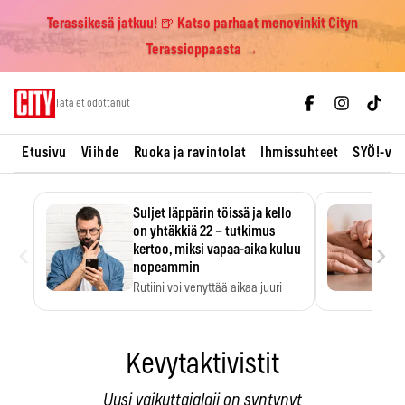
Terassikesä jatkuu! 🍺 Katso parhaat menovinkit Cityn
Terassioppaasta →
Skip
Tätä et odottanut
to
content
Etusivu
Viihde
Ruoka ja ravintolat
Ihmissuhteet
SYÖ!-vii
Suljet läppärin töissä ja kello
on yhtäkkiä 22 – tutkimus
‹
›
kertoo, miksi vapaa-aika kuluu
nopeammin
Rutiini voi venyttää aikaa juuri
silloin, kun sitä…
Kevytaktivistit
Uusi vaikuttajalaji on syntynyt