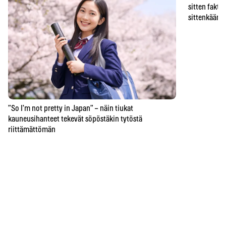
sitten faktat
sittenkään o
”So I’m not pretty in Japan” – näin tiukat
kauneusihanteet tekevät söpöstäkin tytöstä
riittämättömän