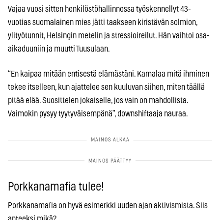
Vajaa vuosi sitten henkilöstöhallinnossa työskennellyt 43-
vuotias suomalainen mies jätti taakseen kiristävän solmion,
ylityötunnit, Helsingin metelin ja stressioireilut. Hän vaihtoi osa-
aikaduuniin ja muutti Tuusulaan.
“En kaipaa mitään entisestä elämästäni. Kamalaa mitä ihminen
tekee itselleen, kun ajattelee sen kuuluvan siihen, miten täällä
pitää elää. Suosittelen jokaiselle, jos vain on mahdollista.
Vaimokin pysyy tyytyväisempänä”, downshiftaaja nauraa.
Porkkanamafia tulee!
Porkkanamafia on hyvä esimerkki uuden ajan aktivismista. Siis
anteeksi mikä?