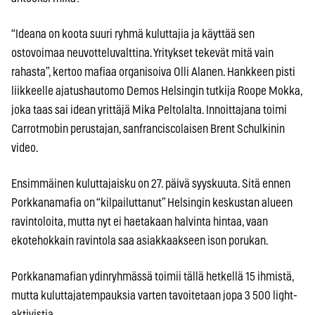
“Ideana on koota suuri ryhmä kuluttajia ja käyttää sen
ostovoimaa neuvotteluvalttina. Yritykset tekevät mitä vain
rahasta”, kertoo mafiaa organisoiva Olli Alanen. Hankkeen pisti
liikkeelle ajatushautomo Demos Helsingin tutkija Roope Mokka,
joka taas sai idean yrittäjä Mika Peltolalta. Innoittajana toimi
Carrotmobin perustajan, sanfranciscolaisen Brent Schulkinin
video.
Ensimmäinen kuluttajaisku on 27. päivä syyskuuta. Sitä ennen
Porkkanamafia on “kilpailuttanut” Helsingin keskustan alueen
ravintoloita, mutta nyt ei haetakaan halvinta hintaa, vaan
ekotehokkain ravintola saa asiakkaakseen ison porukan.
Porkkanamafian ydinryhmässä toimii tällä hetkellä 15 ihmistä,
mutta kuluttajatempauksia varten tavoitetaan jopa 3 500 light-
aktivistia.