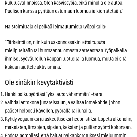
kulutusvalinnoissa. Olen kasvissyöjä, eikä minulla ole autoa.
Puolison kanssa pyritään ostamaan luomua ja kierrätetään.”
Naistoimittaja ei pelkää leimautumista työpaikalla:
“Tärkeintä on, niin kuin uskonnossakin, ettei tuputa
mielipiteitään tai hurmaannu omasta aatteestaan. Työpaikalla
ihmiset syövät reilun kaupan tuotteita ja luomua, mutta ei sitä
kukaan ajattele aktivismina.”
Ole sinäkin kevytaktivisti
Hanki polkupyörääsi “yksi auto vähemmän” -tarra.
Vaihda lentokone junareissuun ja valitse lomakohde, johon
pääset helposti kävellen, pyörällä tai junalla.
Ryhdy vegaaniksi ja askeettiseksi hedonistiksi. Lopeta alkoholin,
makeisten, limsojen, sipsien, keksien ja pullien syönti kokonaan.
Ehdota pomollesi, että haluat palkankorotuksesi mieluummin