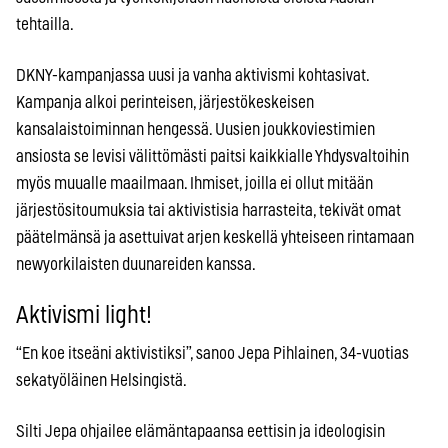
tehtailla.
DKNY-kampanjassa uusi ja vanha aktivismi kohtasivat.
Kampanja alkoi perinteisen, järjestökeskeisen
kansalaistoiminnan hengessä. Uusien joukkoviestimien
ansiosta se levisi välittömästi paitsi kaikkialle Yhdysvaltoihin
myös muualle maailmaan. Ihmiset, joilla ei ollut mitään
järjestösitoumuksia tai aktivistisia harrasteita, tekivät omat
päätelmänsä ja asettuivat arjen keskellä yhteiseen rintamaan
newyorkilaisten duunareiden kanssa.
Aktivismi light!
“En koe itseäni aktivistiksi”, sanoo Jepa Pihlainen, 34-vuotias
sekatyöläinen Helsingistä.
Silti Jepa ohjailee elämäntapaansa eettisin ja ideologisin