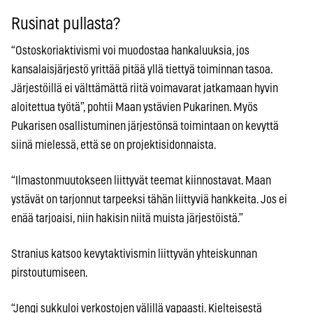
Rusinat pullasta?
“Ostoskoriaktivismi voi muodostaa hankaluuksia, jos
kansalaisjärjestö yrittää pitää yllä tiettyä toiminnan tasoa.
Järjestöillä ei välttämättä riitä voimavarat jatkamaan hyvin
aloitettua työtä”, pohtii Maan ystävien Pukarinen. Myös
Pukarisen osallistuminen järjestönsä toimintaan on kevyttä
siinä mielessä, että se on projektisidonnaista.
“Ilmastonmuutokseen liittyvät teemat kiinnostavat. Maan
ystävät on tarjonnut tarpeeksi tähän liittyviä hankkeita. Jos ei
enää tarjoaisi, niin hakisin niitä muista järjestöistä.”
Stranius katsoo kevytaktivismin liittyvän yhteiskunnan
pirstoutumiseen.
“Jengi sukkuloi verkostojen välillä vapaasti. Kielteisestä