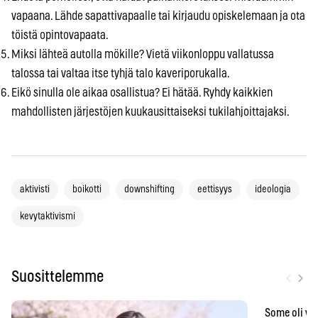
vapaana. Lähde sapattivapaalle tai kirjaudu opiskelemaan ja ota
töistä opintovapaata.
Miksi lähteä autolla mökille? Vietä viikonloppu vallatussa
talossa tai valtaa itse tyhjä talo kaveriporukalla.
Eikö sinulla ole aikaa osallistua? Ei hätää. Ryhdy kaikkien
mahdollisten järjestöjen kuukausittaiseksi tukilahjoittajaksi.
aktivisti
boikotti
downshifting
eettisyys
ideologia
kevytaktivismi
‹
›
Suosittelemme
Some oli vä