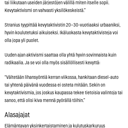
tai liikutaan useiden järjestöjen välillä miten itselle sopii.
Kevytaktivismi on vahvasti yksilökeskeistä.”
Stranius tyypittää kevytaktivistin 20–30-vuotiaaksi urbaaniksi,
hyvin koulutetuksi aikuiseksi. Ikäluokasta kevytaktivisteja voi
olla jopa yli puolet.
Uuden ajan aktivismi saattaa olla yhtä hyvin sovinnaista kuin
radikaalia. Ja se voi olla myös sisällöllisesti kevyttä:
“Vältetään lihansyöntiä kerran viikossa, hankitaan diesel-auto
tai yhtenä päivänä vuodessa ei osteta mitään. Sekin on
kevytaktivismia, jos joskus kaupassa tekee tietoisia valintoja tai
sanoo, että olisi kiva mennä pyörällä töihin.”
Alasajajat
Elämäntavan yksinkertaistaminen ja kulutuskarkuruus