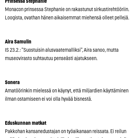
Prinsessa Stephanie
Monacon prinsessa Stephanie on rakastunut sirkustirehtööriin.
Loogista, ovathan hänen aikaisemmat miehensä olleet pellejä.
Aira Samulin
IS 23.2.: ”Suostuisin alusvaatemalliksi”, Aira sanoo, mutta
museovirasto suhtautuu penseästi ajatukseen.
Sonera
Amatöörinkin mielessä on käynyt, että miljardien käyttäminen
ilman ostamiseen ei voi olla hyvää bisnestä.
Eduskunnan matkat
Pakkohan kansanedustajan on työaikanaan reissata. Ei reilun