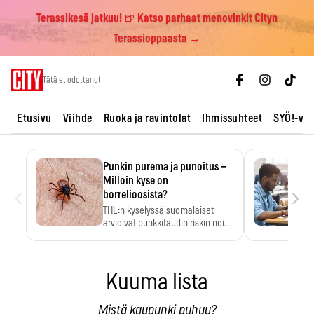
Terassikesä jatkuu! 🍺 Katso parhaat menovinkit Cityn
Terassioppaasta →
Skip
Tätä et odottanut
to
content
Etusivu
Viihde
Ruoka ja ravintolat
Ihmissuhteet
SYÖ!-vii
Punkin purema ja punoitus –
Milloin kyse on
‹
›
borrelioosista?
THL:n kyselyssä suomalaiset
arvioivat punkkitaudin riskin noin
kymmenkertaiseksi…
Kuuma lista
Mistä kaupunki puhuu?