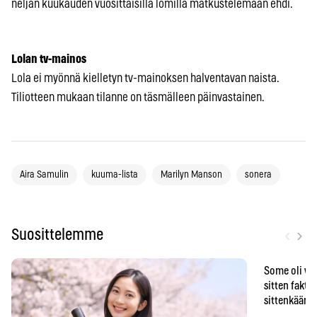
neljän kuukauden vuosittaisilla lomilla matkustelemaan ehdi.
Lolan tv-mainos
Lola ei myönnä kielletyn tv-mainoksen halventavan naista.
Tiliotteen mukaan tilanne on täsmälleen päinvastainen.
Aira Samulin
kuuma-lista
Marilyn Manson
sonera
‹
›
Suosittelemme
Some oli vä
sitten faktat
sittenkään o