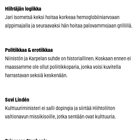
Hiihtäjän logiikka
Jari Isometsä keksi hoitaa korkeaa hemoglobiiniarvoaan
alppimajalla ja seuraavaksi hän hoitaa palovammojaan grillillä.
Politiikkaa & erotiikkaa
Niinistön ja Karpelan suhde on historiallinen. Koskaan ennen ei
maassamme ole ollut poliitikkoparia, jonka voisi kuvitella
harrastavan seksiä keskenään.
Suvi Lindén
Kulttuuriministeri ei salli dopingia ja siirtää Hiihtoliiton
valtionavun missikisoille, jotka sentään ovat kulttuuria.