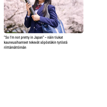
”So I’m not pretty in Japan” – näin tiukat
kauneusihanteet tekevät söpöstäkin tytöstä
riittämättömän