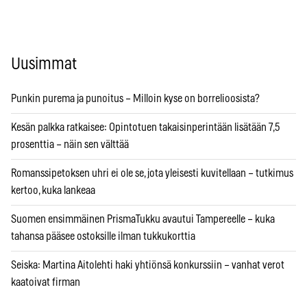
Uusimmat
Punkin purema ja punoitus – Milloin kyse on borrelioosista?
Kesän palkka ratkaisee: Opintotuen takaisinperintään lisätään 7,5
prosenttia – näin sen välttää
Romanssipetoksen uhri ei ole se, jota yleisesti kuvitellaan – tutkimus
kertoo, kuka lankeaa
Suomen ensimmäinen PrismaTukku avautui Tampereelle – kuka
tahansa pääsee ostoksille ilman tukkukorttia
Seiska: Martina Aitolehti haki yhtiönsä konkurssiin – vanhat verot
kaatoivat firman